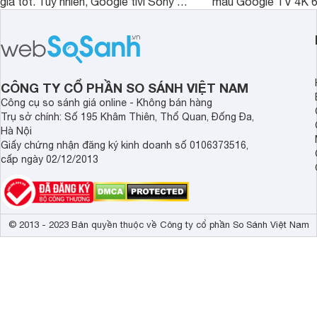
giá tốt. Tuy nhiên, Google tivi Sony 55
mẫu Google TV 4K 6
inch K-55S25VM2 lại là một trường
trang bị bộ xử lý XR
hợp đáng chú ý khi có mức giá dễ
tảng Google TV cùng
tiếp cận hơn dù mới ra mắt trong năm
nghệ hỗ trợ nâng cao
2025.
ảnh và âm thanh.
CÔNG TY CỔ PHẦN SO SÁNH VIỆT NAM
Công cụ so sánh giá online - Không bán hàng
Trụ sở chính: Số 195 Khâm Thiên, Thổ Quan, Đống Đa,
Hà Nội
Giấy chứng nhận đăng ký kinh doanh số 0106373516,
cấp ngày 02/12/2013
© 2013 - 2023 Bản quyền thuộc về Công ty cổ phần So Sánh Việt Nam