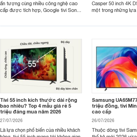
ấn tượng cùng nhiều công nghệ cao
Casper 50 inch 4K 
cấp được tích hợp, Google tivi Sony
một trong những lựa
4K 65 inch K-65S20M2 hiện còn đang
trong phân khúc nhờ
được nhiều cửa hàng điện máy giảm
cùng mức giá đang đ
giá sâu.
thống bán lẻ điều ch
hấp dẫn.
Tivi 55 inch kích thước dài rộng
Samsung UA65M77H
bao nhiêu? Top 4 mẫu giá rẻ 5
triệu đồng, tivi Mi
triệu đáng mua năm 2026
cao cấp
27/07/2026
26/07/2026
Là lựa chọn phổ biến của nhiều khách
Thuộc dòng tivi Sam
hàng, tivi 55 inch mang tới không gian
thế hệ mới 2026 vừa t