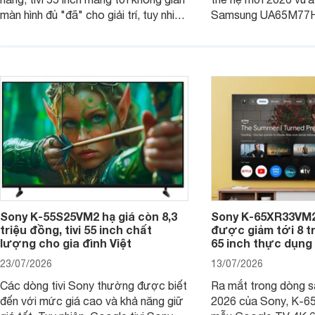
màn hình đủ "đã" cho giải trí, tuy nhiên
Samsung UA65M77HA 
việc lựa chọn cũng cần hợp với với
trang
không gian sử dụng. Vậy tivi 55 inch
kích thước dài rộng bao nhiêu cm và
dùng cho phòng bao nhiêu m2?
Sony K-55S25VM2 hạ giá còn 8,3
Sony K-65XR33VM2
triệu đồng, tivi 55 inch chất
được giảm tới 8 tr
lượng cho gia đình Việt
65 inch thực dụng
23/07/2026
13/07/2026
Các dòng tivi Sony thường được biết
Ra mắt trong dòng 
đến với mức giá cao và khả năng giữ
2026 của Sony, K-6