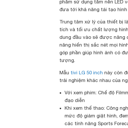
phẩm sử dụng tấm nền LED vớ
đưa tới khả năng tái tạo hìn
Trung tâm xử lý của thiết bị l
tích và tối ưu chất lượng hìn
dung đầu vào sẽ được nâng c
năng hiển thị sắc nét mọi hì
góp phần giúp hình ảnh có đư
tượng.
Mẫu
tivi LG 50 inch
này còn đư
trải nghiệm khác nhau của ng
Với xem phim: Chế độ Filmm
đạo diễn
Khi xem thể thao: Công ngh
mức độ giảm giật hình, đem
các tính năng Sports Foreca