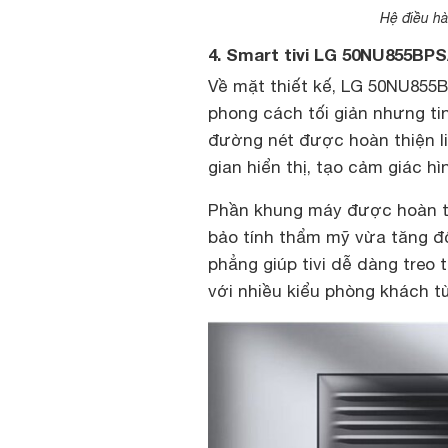
Hệ điều hà
4. Smart tivi LG 50NU855BPS
Về mặt thiết kế, LG 50NU855
phong cách tối giản nhưng tin
đường nét được hoàn thiện l
gian hiển thị, tạo cảm giác h
Phần khung máy được hoàn th
bảo tính thẩm mỹ vừa tăng độ
phẳng giúp tivi dễ dàng treo 
với nhiều kiểu phòng khách từ