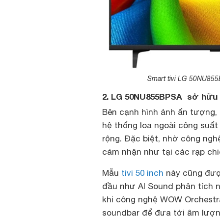
Smart tivi LG 50NU855
2. LG 50NU855BPSA sở hữu
Bên cạnh hình ảnh ấn tượng,
hệ thống loa ngoài công suấ
rộng. Đặc biệt, nhờ công ngh
cảm nhận như tại các rạp chi
Mẫu
tivi 50 inch
này cũng đượ
đầu như AI Sound phân tích n
khi công nghệ WOW Orchestr
soundbar để đưa tới âm lượ