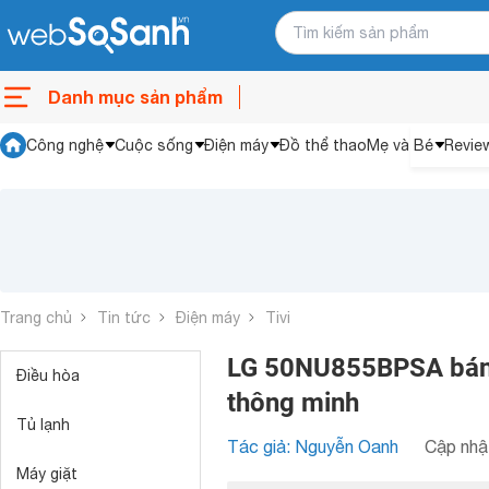
Danh mục sản phẩm
Công nghệ
Cuộc sống
Điện máy
Đồ thể thao
Mẹ và Bé
Revie
Trang chủ
Tin tức
Điện máy
Tivi
LG 50NU855BPSA bán tạ
Điều hòa
thông minh
Tủ lạnh
Tác giả: Nguyễn Oanh
Cập nhật
Máy giặt