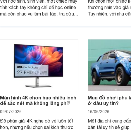
Với học sinh, sinh viên, một chiếc máy
Khi chọn một chiếc i
tính xách tay không chỉ để học online
thường nhìn vào giá 
mà còn phục vụ làm bài tập, tra cứu,
Tuy nhiên, với nhu cầ
thuyết trình và giải trí nhẹ. Khi chọn
việc nhẹ và giải trí t
laptop HP cho con, phụ huynh nên
quan trọng hơn là tổn
nhìn theo nhu cầu sử dụng nhiều năm
mua bản nào, có cần
thay vì chỉ so sánh cấu hình trên giấy.
không, dùng được ba
nên nâng cấp.
Màn hình 4K chọn bao nhiêu inch
Mua đồ chơi phụ ki
để sắc nét mà không lãng phí?
ở đâu uy tín?
09/07/2026
16/06/2026
Độ phân giải 4K nghe có vẻ luôn tốt
Một địa chỉ cung cấp
hơn, nhưng nếu chọn sai kích thước
bán tải uy tín sẽ giú