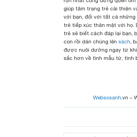
rộn nhất cũng đừng quên ôm ấp
giúp tâm trạng trẻ cải thiện
với bạn, đối với tất cả nhữn
trẻ tiếp xúc thân mật với họ. 
trẻ sẽ biết cách đáp lại bạn,
con rồi dán chúng lên
sách
, 
được nuôi dưỡng ngay từ khi 
sắc hơn về tình mẫu tử, tình
Websosanh
.vn – 