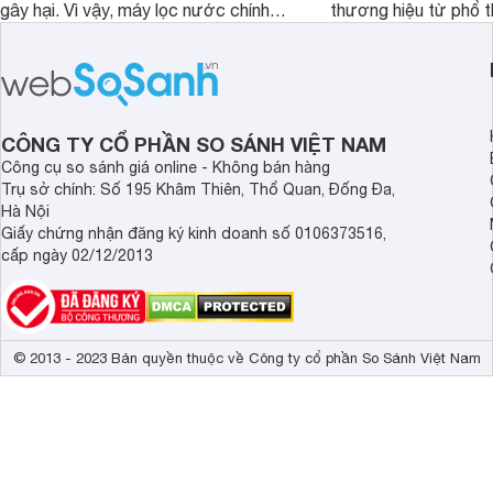
gây hại. Vì vậy, máy lọc nước chính
thương hiệu từ phổ 
hãng là giải pháp hiệu quả giúp bảo vệ
cấp. Nếu bạn đang b
sức khỏe và đảm bảo nguồn nước
cửa điện tử hãng nào 
sạch cho cả gia đình.
sẽ so sánh 5 thương
tâm nhiều hiện nay: 
Demax, Hubert và Gi
CÔNG TY CỔ PHẦN SO SÁNH VIỆT NAM
Công cụ so sánh giá online - Không bán hàng
Trụ sở chính: Số 195 Khâm Thiên, Thổ Quan, Đống Đa,
Hà Nội
Giấy chứng nhận đăng ký kinh doanh số 0106373516,
cấp ngày 02/12/2013
© 2013 - 2023 Bản quyền thuộc về Công ty cổ phần So Sánh Việt Nam