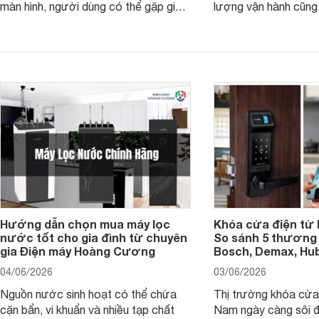
màn hình, người dùng có thể gặp giao
lượng vận hành cũng
diện quá nhỏ, phải phóng to nhiều
của chủ xe khi lên đ
hoặc không tận dụng hết không gian
hai" của mình.
hiển thị. Vậy màn hình 4K nên chọn
bao nhiêu inch là hợp lý?
Hướng dẫn chọn mua máy lọc
Khóa cửa điện tử 
nước tốt cho gia đình từ chuyên
So sánh 5 thương 
gia Điện máy Hoàng Cương
Bosch, Demax, Hub
04/06/2026
03/06/2026
Nguồn nước sinh hoạt có thể chứa
Thị trường khóa cửa 
cặn bẩn, vi khuẩn và nhiều tạp chất
Nam ngày càng sôi đ