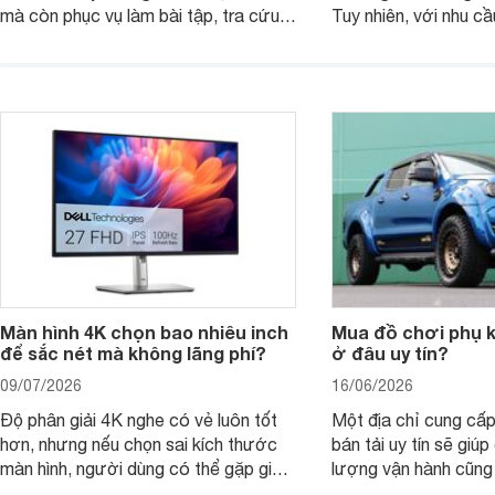
mà còn phục vụ làm bài tập, tra cứu,
Tuy nhiên, với nhu cầ
thuyết trình và giải trí nhẹ. Khi chọn
việc nhẹ và giải trí t
laptop HP cho con, phụ huynh nên
quan trọng hơn là tổn
nhìn theo nhu cầu sử dụng nhiều năm
mua bản nào, có cần
thay vì chỉ so sánh cấu hình trên giấy.
không, dùng được ba
nên nâng cấp.
Màn hình 4K chọn bao nhiêu inch
Mua đồ chơi phụ ki
để sắc nét mà không lãng phí?
ở đâu uy tín?
09/07/2026
16/06/2026
Độ phân giải 4K nghe có vẻ luôn tốt
Một địa chỉ cung cấp
hơn, nhưng nếu chọn sai kích thước
bán tải uy tín sẽ giú
màn hình, người dùng có thể gặp giao
lượng vận hành cũng
diện quá nhỏ, phải phóng to nhiều
của chủ xe khi lên đ