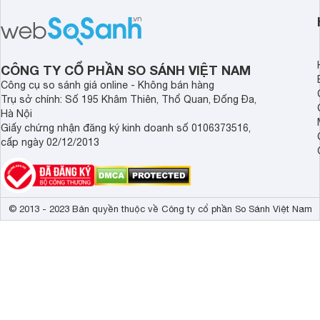
sức khỏe và đảm bảo nguồn nước
cửa điện tử hãng nào 
sạch cho cả gia đình.
sẽ so sánh 5 thương
tâm nhiều hiện nay: 
Demax, Hubert và Gi
CÔNG TY CỔ PHẦN SO SÁNH VIỆT NAM
Công cụ so sánh giá online - Không bán hàng
Trụ sở chính: Số 195 Khâm Thiên, Thổ Quan, Đống Đa,
Hà Nội
Giấy chứng nhận đăng ký kinh doanh số 0106373516,
cấp ngày 02/12/2013
© 2013 - 2023 Bản quyền thuộc về Công ty cổ phần So Sánh Việt Nam