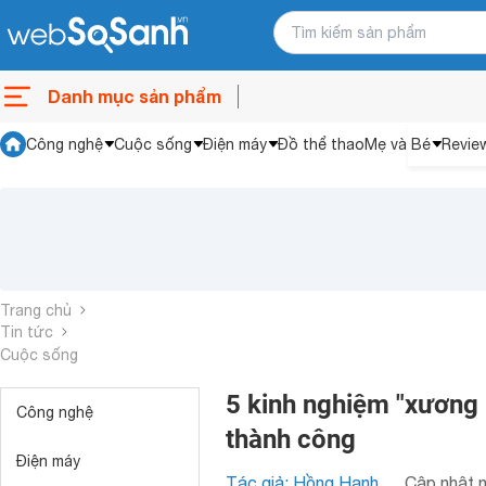
Danh mục sản phẩm
Công nghệ
Cuộc sống
Điện máy
Đồ thể thao
Mẹ và Bé
Revie
Trang chủ
Tin tức
Cuộc sống
5 kinh nghiệm "xương 
Công nghệ
thành công
Điện máy
Tác giả: Hồng Hạnh
Cập nhật n