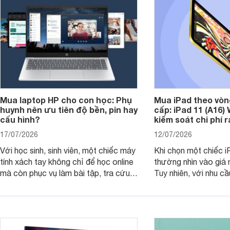
Mua laptop HP cho con học: Phụ
Mua iPad theo vòn
huynh nên ưu tiên độ bền, pin hay
cấp: iPad 11 (A16)
cấu hình?
kiểm soát chi phí 
17/07/2026
12/07/2026
Với học sinh, sinh viên, một chiếc máy
Khi chọn một chiếc i
tính xách tay không chỉ để học online
thường nhìn vào giá 
mà còn phục vụ làm bài tập, tra cứu,
Tuy nhiên, với nhu cầ
thuyết trình và giải trí nhẹ. Khi chọn
việc nhẹ và giải trí t
laptop HP cho con, phụ huynh nên
quan trọng hơn là tổn
nhìn theo nhu cầu sử dụng nhiều năm
mua bản nào, có cần
thay vì chỉ so sánh cấu hình trên giấy.
không, dùng được ba
nên nâng cấp.