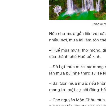
Thác là 
Nếu như mưa gắn liền với các
nhiều nơi, mưa lại làm tôn t
– Huế mùa mưa: thơ mộng, tĩ
của thành phố Huế cổ kính.
– Đà Lạt mùa mưa: sự mong m
làn mưa bụi nhẹ thực sự sẽ k
– Sài Gòn mùa mưa: nếu khôn
mang tới một sự sôi động, hối
– Cao nguyên Mộc Châu mùa 