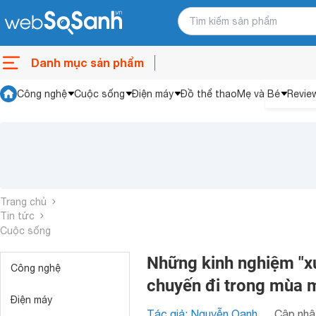
Danh mục sản phẩm
Công nghệ
Cuộc sống
Điện máy
Đồ thể thao
Mẹ và Bé
Revie
Trang chủ
Tin tức
Cuộc sống
Những kinh nghiệm "x
Công nghệ
chuyến đi trong mùa 
Điện máy
Tác giả: Nguyễn Oanh
Cập nhật