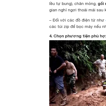
gối
lều tự bung), chăn mỏng,
gian nghỉ ngơi thoải mái sau k
– Đối với các đồ điện tử như
các túi zip để bọc máy nếu 
4. Chọn phương tiện phù h