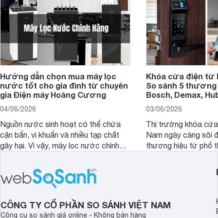
Hướng dẫn chọn mua máy lọc
Khóa cửa điện tử 
nước tốt cho gia đình từ chuyên
So sánh 5 thương 
gia Điện máy Hoàng Cương
Bosch, Demax, Hub
04/06/2026
03/06/2026
Nguồn nước sinh hoạt có thể chứa
Thị trường khóa cửa 
cặn bẩn, vi khuẩn và nhiều tạp chất
Nam ngày càng sôi đ
gây hại. Vì vậy, máy lọc nước chính
thương hiệu từ phổ 
hãng là giải pháp hiệu quả giúp bảo vệ
cấp. Nếu bạn đang b
sức khỏe và đảm bảo nguồn nước
cửa điện tử hãng nào 
sạch cho cả gia đình.
sẽ so sánh 5 thương
tâm nhiều hiện nay: 
Demax, Hubert và Gi
CÔNG TY CỔ PHẦN SO SÁNH VIỆT NAM
Công cụ so sánh giá online - Không bán hàng