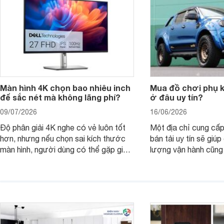
Màn hình 4K chọn bao nhiêu inch
Mua đồ chơi phụ ki
để sắc nét mà không lãng phí?
ở đâu uy tín?
09/07/2026
16/06/2026
Độ phân giải 4K nghe có vẻ luôn tốt
Một địa chỉ cung cấp
hơn, nhưng nếu chọn sai kích thước
bán tải uy tín sẽ giú
màn hình, người dùng có thể gặp giao
lượng vận hành cũng
diện quá nhỏ, phải phóng to nhiều
của chủ xe khi lên đ
hoặc không tận dụng hết không gian
hai" của mình.
hiển thị. Vậy màn hình 4K nên chọn
bao nhiêu inch là hợp lý?