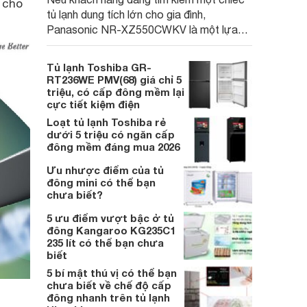
 cho
tủ lạnh dung tích lớn cho gia đình,
Panasonic NR-XZ550CWKV là một lựa
chọn đáng cân nhắc nhờ không gian lưu
trữ rộng rãi và nhiều công nghệ hiện đại.
Tủ lạnh Toshiba GR-
RT236WE PMV(68) giá chỉ 5
triệu, có cấp đông mềm lại
cực tiết kiệm điện
Loạt tủ lạnh Toshiba rẻ
dưới 5 triệu có ngăn cấp
đông mềm đáng mua 2026
Ưu nhược điểm của tủ
đông mini có thể bạn
chưa biết?
5 ưu điểm vượt bậc ở tủ
đông Kangaroo KG235C1
235 lít có thể bạn chưa
biết
5 bí mật thú vị có thể bạn
chưa biết về chế độ cấp
đông nhanh trên tủ lạnh