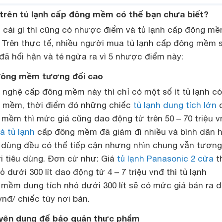
 trên tủ lạnh cấp đông mềm có thể bạn chưa biết?
g cái gì thì cũng có nhược điểm và tủ lạnh cấp đông m
. Trên thực tế, nhiều người mua tủ lạnh cấp đông mềm 
đã hối hận và té ngửa ra vì 5 nhược điểm này:
p đông mềm tương đối cao
 nghệ cấp đông mềm này thì chỉ có một số ít tủ lạnh có
 mềm, thời điểm đó những chiếc
tủ lạnh dung tích lớn
mềm thì mức giá cũng dao động từ trên 50 – 70 triệu v
iá tủ lạnh
cấp đông mềm đã giảm đi nhiều và bình dân 
u dùng đều có thể tiếp cận nhưng nhìn chung vẫn tương
i tiêu dùng. Đơn cử như: Giá
tủ lạnh Panasonic 2 cửa
t
 dưới 300 lít dao động từ 4 – 7 triệu vnđ thì tủ lạnh
mềm dung tích nhỏ dưới 300 lít sẽ có mức giá bán ra 
vnđ/ chiếc tùy nơi bán.
uyên dụng để bảo quản thực phẩm