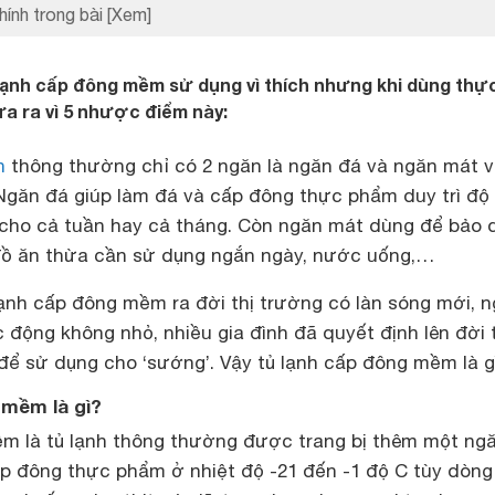
hính trong bài
[Xem]
lạnh cấp đông mềm sử dụng vì thích nhưng khi dùng thực
ửa ra vì 5 nhược điểm này:
h
thông thường chỉ có 2 ngăn là ngăn đá và ngăn mát v
 Ngăn đá giúp làm đá và cấp đông thực phẩm duy trì độ
cho cả tuần hay cả tháng. Còn ngăn mát dùng để bảo 
 đồ ăn thừa cần sử dụng ngắn ngày, nước uống,…
 lạnh cấp đông mềm ra đời thị trường có làn sóng mới, 
c động không nhỏ, nhiều gia đình đã quyết định lên đời 
ể sử dụng cho ‘sướng’. Vậy tủ lạnh cấp đông mềm là g
 mềm là gì?
m là tủ lạnh thông thường được trang bị thêm một ng
p đông thực phẩm ở nhiệt độ -21 đến -1 độ C tùy dòng