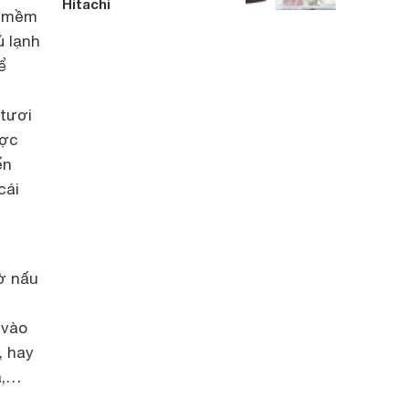
Hitachi
g mềm
ủ lạnh
ể
tươi
ược
ến
cái
ờ nấu
 vào
, hay
á,…