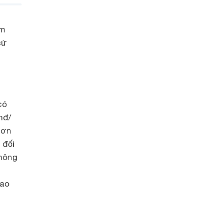
ềm
sử
có
nđ/
hơn
 đối
hông
dao