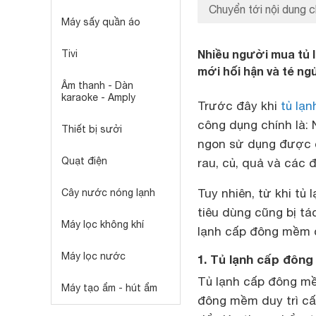
Chuyển tới nội dung c
Máy sấy quần áo
Nhiều người mua tủ 
Tivi
mới hối hận và té ng
Âm thanh - Dàn
karaoke - Amply
Trước đây khi
tủ lạn
công dụng chính là:
Thiết bị sưởi
ngon sử dụng được 
Quạt điện
rau, củ, quả và các
Tuy nhiên, từ khi tủ
Cây nước nóng lạnh
tiêu dùng cũng bị tá
Máy lọc không khí
lạnh cấp đông mềm đ
Máy lọc nước
1. Tủ lạnh cấp đông
Tủ lạnh cấp đông mề
Máy tạo ẩm - hút ẩm
đông mềm duy trì cấ