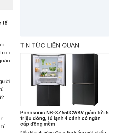
 tế
ới
TIN TỨC LIÊN QUAN
 tươi
quản
người
tủ
ì?
Panasonic NR-XZ550CWKV giảm tới 5
triệu đồng, tủ lạnh 4 cánh có ngăn
ăn
cấp đông mềm
 tủ
Nếu khách hàng đang tìm kiếm một chiếc