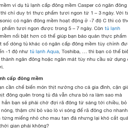
g mềm ví dụ tủ lạnh cấp đông mềm Casper có ngăn đôn
thì chỉ duy trì thực phẩm tươi ngon từ 1 – 3 ngày. Với t
onic có ngăn đông mềm hoạt động ở -7 độ C thì có th
ực phẩm tươi ngon được trong 5 – 7 ngày. Còn
tủ lạnh
mềm nổi bật hơn có thể giúp bạn bảo quản thực phẩm 
ột số dòng tủ khác có ngăn cấp đông mềm tùy chỉnh đ
đến -1 độ như
tủ lạnh Aqua
, Toshiba, … thì bạn có thể bi
thành ngăn đông hoặc ngăn mát tùy nhu cầu sử dụng 
i.
lạnh cấp đông mềm
n cần chế biến món thịt nướng cho cả gia đình, cận gi
hịt đông quên trong tủ đá vẫn chưa bỏ ra làm sao mà
hẳn bạn sẽ phải chờ đợi rã đông từ sáng tới chiều, bỏ
nóng, thậm chí bỏ vào lò vi sóng để rã đông cho nhanh
h từng miếng nhỏ cho mau tan đá nhưng lại khó cắt qu
thời gian phải không?