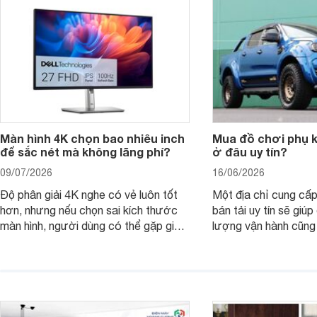
nên nâng cấp.
Màn hình 4K chọn bao nhiêu inch
Mua đồ chơi phụ ki
để sắc nét mà không lãng phí?
ở đâu uy tín?
09/07/2026
16/06/2026
Độ phân giải 4K nghe có vẻ luôn tốt
Một địa chỉ cung cấp
hơn, nhưng nếu chọn sai kích thước
bán tải uy tín sẽ giú
màn hình, người dùng có thể gặp giao
lượng vận hành cũng
diện quá nhỏ, phải phóng to nhiều
của chủ xe khi lên đ
hoặc không tận dụng hết không gian
hai" của mình.
hiển thị. Vậy màn hình 4K nên chọn
bao nhiêu inch là hợp lý?