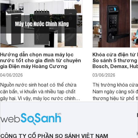
Hướng dẫn chọn mua máy lọc
Khóa cửa điện tử 
nước tốt cho gia đình từ chuyên
So sánh 5 thương 
gia Điện máy Hoàng Cương
Bosch, Demax, Hub
04/06/2026
03/06/2026
Nguồn nước sinh hoạt có thể chứa
Thị trường khóa cửa 
cặn bẩn, vi khuẩn và nhiều tạp chất
Nam ngày càng sôi đ
gây hại. Vì vậy, máy lọc nước chính
thương hiệu từ phổ 
hãng là giải pháp hiệu quả giúp bảo vệ
cấp. Nếu bạn đang b
sức khỏe và đảm bảo nguồn nước
cửa điện tử hãng nào 
sạch cho cả gia đình.
sẽ so sánh 5 thương
tâm nhiều hiện nay: 
Demax, Hubert và Gi
CÔNG TY CỔ PHẦN SO SÁNH VIỆT NAM