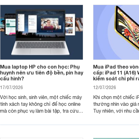
Mua laptop HP cho con học: Phụ
Mua iPad theo vòn
huynh nên ưu tiên độ bền, pin hay
cấp: iPad 11 (A16)
cấu hình?
kiểm soát chi phí 
17/07/2026
12/07/2026
Với học sinh, sinh viên, một chiếc máy
Khi chọn một chiếc i
tính xách tay không chỉ để học online
thường nhìn vào giá 
mà còn phục vụ làm bài tập, tra cứu,
Tuy nhiên, với nhu cầ
thuyết trình và giải trí nhẹ. Khi chọn
việc nhẹ và giải trí t
laptop HP cho con, phụ huynh nên
quan trọng hơn là tổn
nhìn theo nhu cầu sử dụng nhiều năm
mua bản nào, có cần
thay vì chỉ so sánh cấu hình trên giấy.
không, dùng được ba