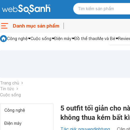
Danh mục sản phẩm
Công nghệ
Cuộc sống
Điện máy
Đồ thể thao
Mẹ và Bé
Revie
Trang chủ
Tin tức
Cuộc sống
5 outfit tối giản cho n
Công nghệ
không thua kém bất kì
Điện máy
Tác giả: nguyendinhtung
Cập nh