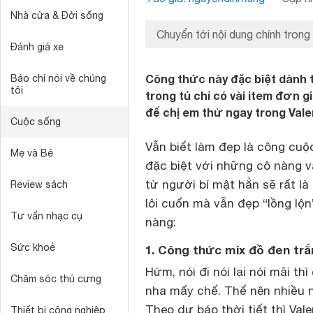
Nhà cửa & Đời sống
Chuyển tới nội dung chính trong
Đánh giá xe
Công thức này đặc biệt dành 
Báo chí nói về chúng
tôi
trong tủ chỉ có vài item đơn 
để chị em thử ngay trong Valen
Cuộc sống
Vẫn biết làm đẹp là công cuộc
Mẹ và Bé
đặc biệt với những cô nàng v
từ người bí mật hẳn sẽ rất l
Review sách
lôi cuốn mà vẫn đẹp “lồng lộn
Tư vấn nhạc cụ
nàng:
Sức khoẻ
1. Công thức mix đồ đen trắ
Hừm, nói đi nói lại nói mãi t
Chăm sóc thú cưng
nha mấy chế. Thế nên nhiều n
Theo dự báo thời tiết thì Val
Thiết bị công nghiệp