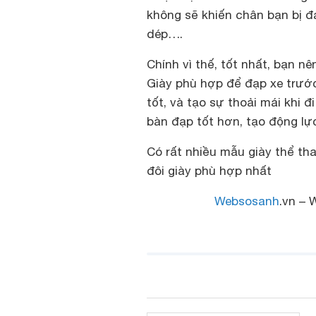
không sẽ khiến chân bạn bị 
dép….
Chính vì thế, tốt nhất, bạn n
Giày phù hợp để đạp xe trướ
tốt, và tạo sự thoải mái khi đ
bàn đạp tốt hơn, tạo động lực
Có rất nhiều mẫu giày thể th
đôi giày phù hợp nhất
Websosanh
.vn – 