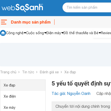
Danh mục sản phẩm
Công nghệ
Cuộc sống
Điện máy
Đồ thể thao
Mẹ và Bé
Revie
Trang chủ
Tin tức
Đánh giá xe
Xe đạp
5 yếu tố quyết định sự
Xe đạp
Tác giả: Nguyễn Oanh
Cập nhật
Xe điện
Chuyển tới nội dung chính trong 
Xe máy