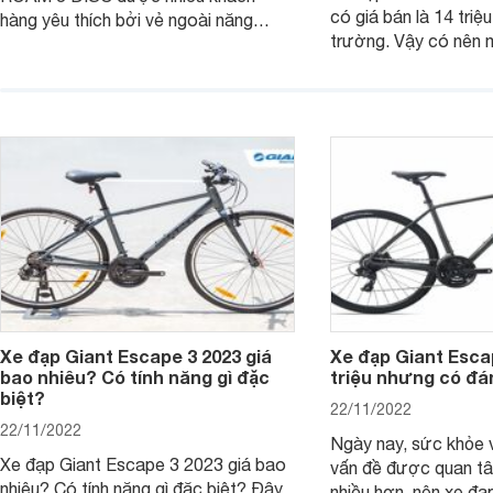
có giá bán là 14 triệu
hàng yêu thích bởi vẻ ngoài năng
trường. Vậy có nên
động cùng những tính năng vượt trội.
với mức giá cao như
Cùng tìm hiểu kỹ hơn về dòng xe này
Bài viết dưới đây sẽ 
thông qua bài viết sau nhé.
câu hỏi này nhé.
Xe đạp Giant Escape 3 2023 giá
Xe đạp Giant Escap
bao nhiêu? Có tính năng gì đặc
triệu nhưng có đá
biệt?
22/11/2022
22/11/2022
Ngày nay, sức khỏe 
Xe đạp Giant Escape 3 2023 giá bao
vấn đề được quan t
nhiêu? Có tính năng gì đặc biệt? Đây
nhiều hơn, nên xe đạ