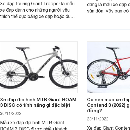
Xe đạp touring Giant Trooper là mẫu
đang là mẫu xe đạp 
xe đạp dành cho những người yêu
săn đón. Vậy bạn có 
thích thể dục bằng xe đạp hoặc du
mẫu xe đạp là bao n
lịch bằng xe đạp. Dòng xe này có
Tham khảo bài viết 
những tính năng gì đặc biệt? Các mẫu
thêm thông tin.
xe nào đang được ưa chuộng nhất
hiện nay?
Xe đạp địa hình MTB Giant ROAM
Có nên mua xe đạp
3 DISC có tính năng gì đặc biệt
Contend 3 (2022) gi
đồng?
30/11/2022
28/11/2022
Mẫu xe đạp địa hình MTB Giant
Xe đạp Giant Conten
ROAM 3 DISC được nhiều khách