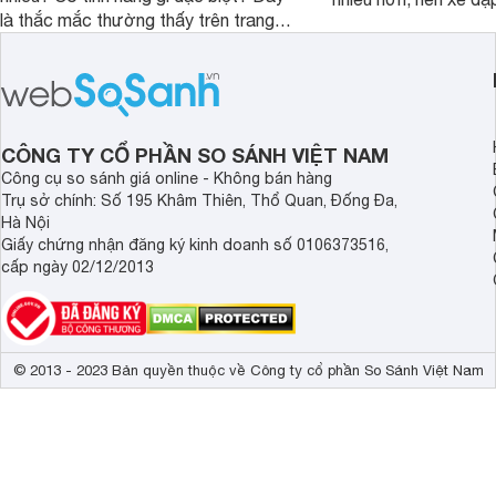
là thắc mắc thường thấy trên trang
chóng trở thành phư
tìm kiếm Google. Chúng tôi sẽ giúp
đông đảo người dùng
bạn giải đáp trong bài viết ngay sau
học, đi làm. Nổi bật 
đây. Cùng đón xem nhé.
Giant Escape 1. Vậy
Escape 1 giá 16 triệ
tiền không?
CÔNG TY CỔ PHẦN SO SÁNH VIỆT NAM
Công cụ so sánh giá online - Không bán hàng
Trụ sở chính: Số 195 Khâm Thiên, Thổ Quan, Đống Đa,
Hà Nội
Giấy chứng nhận đăng ký kinh doanh số 0106373516,
cấp ngày 02/12/2013
© 2013 - 2023 Bản quyền thuộc về Công ty cổ phần So Sánh Việt Nam