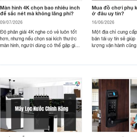
Màn hình 4K chọn bao nhiêu inch
Mua đồ chơi phụ ki
để sắc nét mà không lãng phí?
ở đâu uy tín?
09/07/2026
16/06/2026
Độ phân giải 4K nghe có vẻ luôn tốt
Một địa chỉ cung cấp
hơn, nhưng nếu chọn sai kích thước
bán tải uy tín sẽ giú
màn hình, người dùng có thể gặp giao
lượng vận hành cũng
diện quá nhỏ, phải phóng to nhiều
của chủ xe khi lên đ
hoặc không tận dụng hết không gian
hai" của mình.
hiển thị. Vậy màn hình 4K nên chọn
bao nhiêu inch là hợp lý?