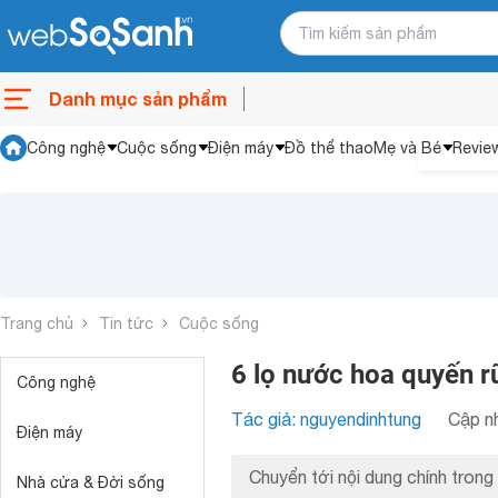
Danh mục sản phẩm
Công nghệ
Cuộc sống
Điện máy
Đồ thể thao
Mẹ và Bé
Revie
Trang chủ
Tin tức
Cuộc sống
6 lọ nước hoa quyến r
Công nghệ
Tác giả: nguyendinhtung
Cập nh
Điện máy
Chuyển tới nội dung chính trong 
Nhà cửa & Đời sống