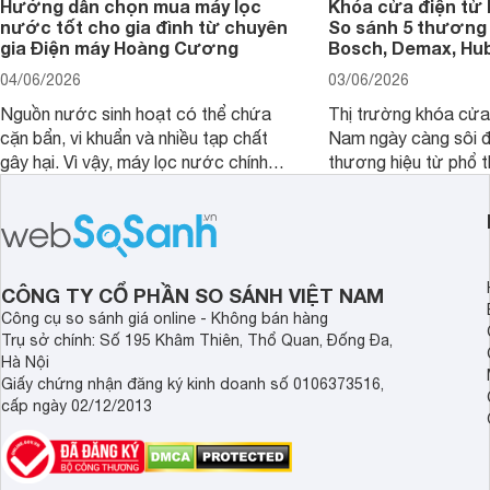
Hướng dẫn chọn mua máy lọc
Khóa cửa điện tử 
nước tốt cho gia đình từ chuyên
So sánh 5 thương 
gia Điện máy Hoàng Cương
Bosch, Demax, Hub
04/06/2026
03/06/2026
Nguồn nước sinh hoạt có thể chứa
Thị trường khóa cửa 
cặn bẩn, vi khuẩn và nhiều tạp chất
Nam ngày càng sôi đ
gây hại. Vì vậy, máy lọc nước chính
thương hiệu từ phổ 
hãng là giải pháp hiệu quả giúp bảo vệ
cấp. Nếu bạn đang b
sức khỏe và đảm bảo nguồn nước
cửa điện tử hãng nào 
sạch cho cả gia đình.
sẽ so sánh 5 thương
tâm nhiều hiện nay: 
Demax, Hubert và Gi
CÔNG TY CỔ PHẦN SO SÁNH VIỆT NAM
Công cụ so sánh giá online - Không bán hàng
Trụ sở chính: Số 195 Khâm Thiên, Thổ Quan, Đống Đa,
Hà Nội
Giấy chứng nhận đăng ký kinh doanh số 0106373516,
cấp ngày 02/12/2013