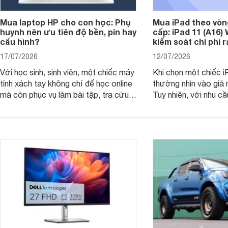
Mua laptop HP cho con học: Phụ
Mua iPad theo vòn
huynh nên ưu tiên độ bền, pin hay
cấp: iPad 11 (A16)
cấu hình?
kiểm soát chi phí 
17/07/2026
12/07/2026
Với học sinh, sinh viên, một chiếc máy
Khi chọn một chiếc i
tính xách tay không chỉ để học online
thường nhìn vào giá 
mà còn phục vụ làm bài tập, tra cứu,
Tuy nhiên, với nhu cầ
thuyết trình và giải trí nhẹ. Khi chọn
việc nhẹ và giải trí t
laptop HP cho con, phụ huynh nên
quan trọng hơn là tổn
nhìn theo nhu cầu sử dụng nhiều năm
mua bản nào, có cần
thay vì chỉ so sánh cấu hình trên giấy.
không, dùng được ba
nên nâng cấp.