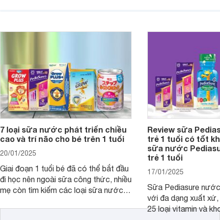
chiều cao khỏe mạnh. Bài viết sau sẽ
hóa. Vậy dòng sữa n
giới thiệu cho mẹ các loại sữa
biệt, ưu và nhược đi
Pediasure Grow &amp; Gain hiện nay
cùng Websosanh.vn t
và giá bán của từng loại.
đây.
7 loại sữa nước phát triển chiều
Review sữa Pedia
cao và trí não cho bé trên 1 tuổi
trẻ 1 tuổi có tốt k
sữa nước Pedias
20/01/2025
trẻ 1 tuổi
Giai đoạn 1 tuổi bé đã có thể bắt đầu
17/01/2025
đi học nên ngoài sữa công thức, nhiều
Sữa Pediasure nước 
mẹ còn tìm kiếm các loại sữa nước
với đa dạng xuất xứ,
pha sẵn để bổ sung dưỡng chất cho
25 loại vitamin và k
trẻ. Dưới đây là 7 loại sữa nước phát
nhau rất tốt cho sự p