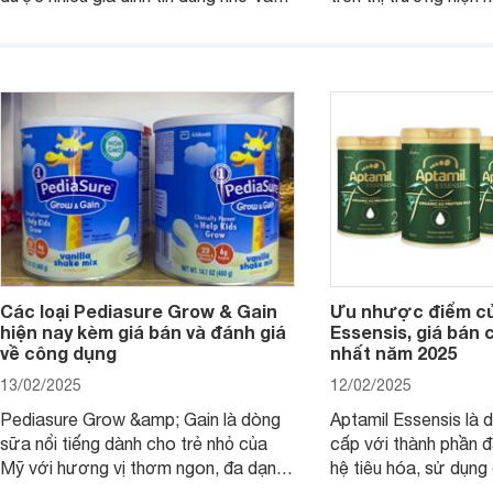
chất lượng dinh dưỡng và hương vị
phụ huynh khi tìm hi
thơm ngon. Vậy sữa Meadow Fresh
này thường thắc mắc
có tốt không? Thành phần dinh
Aptamil Essensis Org
dưỡng có gì đặc biệt? Giá sữa
hơn so với các dòng
Meadow Fresh trên thị trường hiện
giải đáp câu hỏi này,
nay ra sao? Hãy cùng tìm hiểu ngay.
4 yếu tố sau.
Các loại Pediasure Grow & Gain
Ưu nhược điểm củ
hiện nay kèm giá bán và đánh giá
Essensis, giá bán 
về công dụng
nhất năm 2025
13/02/2025
12/02/2025
Pediasure Grow &amp; Gain là dòng
Aptamil Essensis là
sữa nổi tiếng dành cho trẻ nhỏ của
cấp với thành phần 
Mỹ với hương vị thơm ngon, đa dạng
hệ tiêu hóa, sử dụn
mùi vị giúp trẻ tăng cân và phát triển
có cơ địa nhạy cảm 