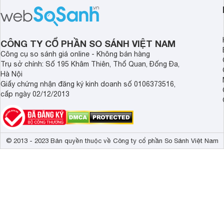
triển chiều cao và trí não cho bé trên
nhất là các bé biếng
1 tuổi tốt mà mẹ bỉm nên lựa chọn.
cân.
CÔNG TY CỔ PHẦN SO SÁNH VIỆT NAM
Công cụ so sánh giá online - Không bán hàng
Trụ sở chính: Số 195 Khâm Thiên, Thổ Quan, Đống Đa,
Hà Nội
Giấy chứng nhận đăng ký kinh doanh số 0106373516,
cấp ngày 02/12/2013
© 2013 - 2023 Bản quyền thuộc về Công ty cổ phần So Sánh Việt Nam