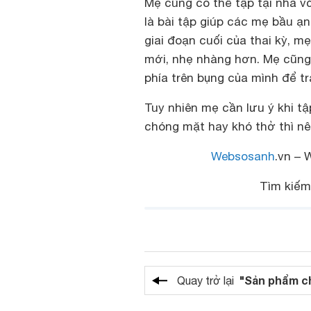
Mẹ cũng có thể tập tại nhà vớ
là bài tập giúp các mẹ bầu ạn
giai đoạn cuối của thai kỳ, m
mới, nhẹ nhàng hơn. Mẹ cũng
phía trên bụng của mình để t
Tuy nhiên mẹ cần lưu ý khi t
chóng mặt hay khó thở thì nê
Websosanh
.vn – 
Tìm kiế
"Sản phẩm c
Quay trở lại