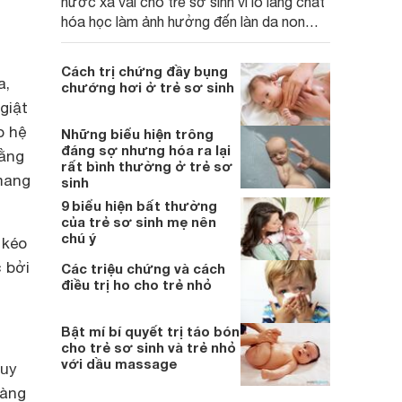
nước xả vải cho trẻ sơ sinh vì lo lắng chất
hóa học làm ảnh hưởng đến làn da non
nớt của bé. Dưới đây là các sản phẩm
nước xả vải có thành phần tự nhiên, được
Cách trị chứng đầy bụng
chứng nhận là an toàn và không gây kích
a,
chướng hơi ở trẻ sơ sinh
ứng da trẻ nhỏ.
giật
o hệ
Những biểu hiện trông
đáng sợ nhưng hóa ra lại
rằng
rất bình thường ở trẻ sơ
 mang
sinh
9 biểu hiện bất thường
của trẻ sơ sinh mẹ nên
chú ý
 kéo
c bởi
Các triệu chứng và cách
điều trị ho cho trẻ nhỏ
Bật mí bí quyết trị táo bón
cho trẻ sơ sinh và trẻ nhỏ
với dầu massage
tuy
vàng