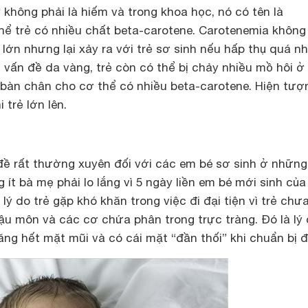
không phải là hiếm và trong khoa học, nó có tên là
hể trẻ có nhiều chất beta-carotene. Carotenemia không
lớn nhưng lại xảy ra với trẻ sơ sinh nếu hấp thụ quá nh
 vấn đề da vàng, trẻ còn có thể bị chảy nhiều mồ hôi ở
g bàn chân cho cơ thể có nhiều beta-carotene. Hiện tượ
 trẻ lớn lên.
đề rất thường xuyên đối với các em bé sơ sinh ở nhữn
 ít bà mẹ phải lo lắng vì 5 ngày liền em bé mới sinh của
, lý do trẻ gặp khó khăn trong việc đi đại tiện vì trẻ chưa
u môn và các cơ chứa phân trong trực tràng. Đó là lý 
ng hết mặt mũi và có cái mặt “đần thối” khi chuẩn bị đi