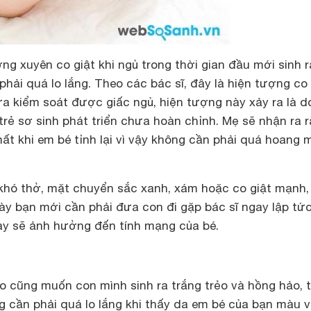
g xuyên co giật khi ngủ trong thời gian đầu mới sinh r
phải quá lo lắng. Theo các bác sĩ, đây là hiện tượng co 
ưa kiểm soát được giấc ngủ, hiện tượng này xảy ra là d
trẻ sơ sinh phát triển chưa hoàn chỉnh. Mẹ sẽ nhận ra 
ất khi em bé tỉnh lại vì vậy không cần phải quá hoang
 khó thở, mặt chuyển sắc xanh, xám hoặc co giật mạnh,
này bạn mới cần phải đưa con đi gặp bác sĩ ngay lập tứ
ày sẽ ảnh hưởng đến tính mạng của bé.
 cũng muốn con mình sinh ra trắng trẻo và hồng hảo, 
g cần phải quá lo lắng khi thấy da em bé của bạn màu 