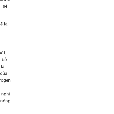
i sẽ
ể là
át,
g bởi
 là
 của
trogen
 nghĩ
 nóng