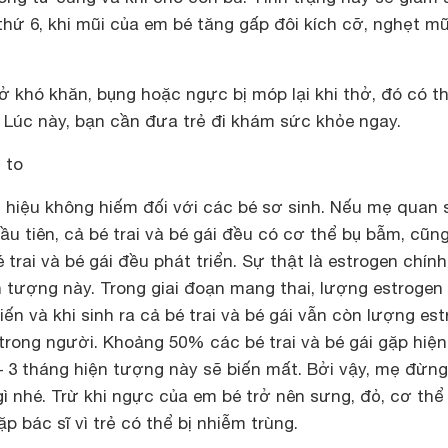
hứ 6, khi mũi của em bé tăng gấp đôi kích cỡ, nghẹt mũ
hở khó khăn, bụng hoặc ngực bị móp lại khi thở, đó có th
 Lúc này, bạn cần đưa trẻ đi khám sức khỏe ngay.
 to
 hiệu không hiếm đối với các bé sơ sinh. Nếu mẹ quan s
u tiên, cả bé trai và bé gái đều có cơ thể bụ bẫm, cũn
trai và bé gái đều phát triển. Sự thật là estrogen chính
 tượng này. Trong giai đoạn mang thai, lượng estrogen
ến và khi sinh ra cả bé trai và bé gái vẫn còn lượng es
rong người. Khoảng 50% các bé trai và bé gái gặp hiện
 3 tháng hiện tượng này sẽ biến mất. Bởi vậy, mẹ đừng
ì nhé. Trừ khi ngực của em bé trở nên sưng, đỏ, cơ thể
ặp bác sĩ vì trẻ có thể bị nhiễm trùng.