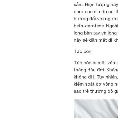
sẫm. Hiện tượng này 
carotenemia do cơ t
hưởng đối với người 
beta-carotene. Ngoài
lòng bàn tay và lòn
này sẽ dần mất đi khi
Táo bón
Táo bón là một vấn 
tháng đầu đời. Không
không đi ị. Tuy nhiên
kiểm soát cơ vòng hậ
sao trẻ thường đỏ gă