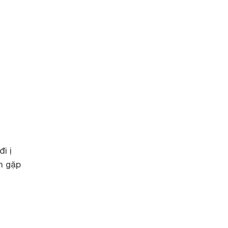
i ị
m gặp