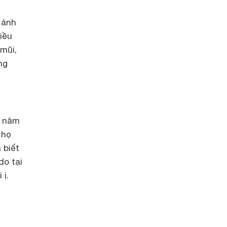
 ảnh
iều
 mũi,
ng
g năm
 họ
 biết
do tại
 ị.