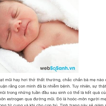
ngạt mũi hay hơi thở thất thường, chắc chắn bà mẹ nào
 luận rằng con mình đã bị nhiễm bệnh. Tuy nhiên, sự thật
 mũi trong những tuần đầu sau sinh có thể là kết quả củ
môn estrogen qua đường mũi. Đó là hoóc-môn người m
ng tử cung và khi cho con bú. Tình trạng này sẽ giảm 