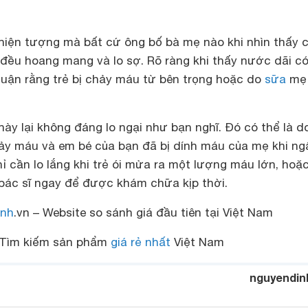
hiện tượng mà bất cứ ông bố bà mẹ nào khi nhìn thấy 
đều hoang mang và lo sợ. Rõ ràng khi thấy nước dãi c
luận rằng trẻ bị chảy máu từ bên trọng hoặc do
sữa
mẹ
này lại không đáng lo ngại như bạn nghĩ. Đó có thể là 
hảy máu và em bé của bạn đã bị dính máu của mẹ khi n
 cần lo lắng khi trẻ ói mửa ra một lượng máu lớn, hoặc
 bác sĩ ngay để được khám chữa kịp thời.
nh
.vn – Website so sánh giá đầu tiên tại Việt Nam
Tìm kiếm sản phẩm
giá rẻ nhất
Việt Nam
nguyendin