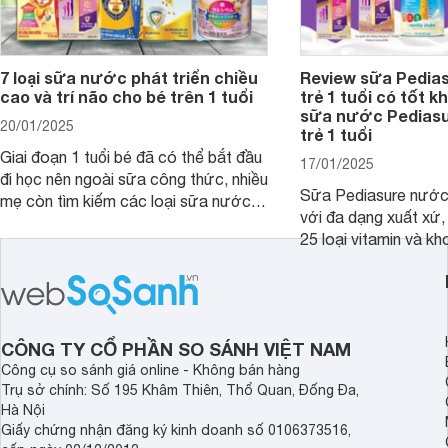
7 loại sữa nước phát triển chiều
Review sữa Pedia
cao và trí não cho bé trên 1 tuổi
trẻ 1 tuổi có tốt k
sữa nước Pedias
20/01/2025
trẻ 1 tuổi
Giai đoạn 1 tuổi bé đã có thể bắt đầu
17/01/2025
đi học nên ngoài sữa công thức, nhiều
Sữa Pediasure nước 
mẹ còn tìm kiếm các loại sữa nước
với đa dạng xuất xứ,
pha sẵn để bổ sung dưỡng chất cho
25 loại vitamin và k
trẻ. Dưới đây là 7 loại sữa nước phát
nhau rất tốt cho sự p
triển chiều cao và trí não cho bé trên
nhất là các bé biếng
1 tuổi tốt mà mẹ bỉm nên lựa chọn.
cân.
CÔNG TY CỔ PHẦN SO SÁNH VIỆT NAM
Công cụ so sánh giá online - Không bán hàng
Trụ sở chính: Số 195 Khâm Thiên, Thổ Quan, Đống Đa,
Hà Nội
Giấy chứng nhận đăng ký kinh doanh số 0106373516,