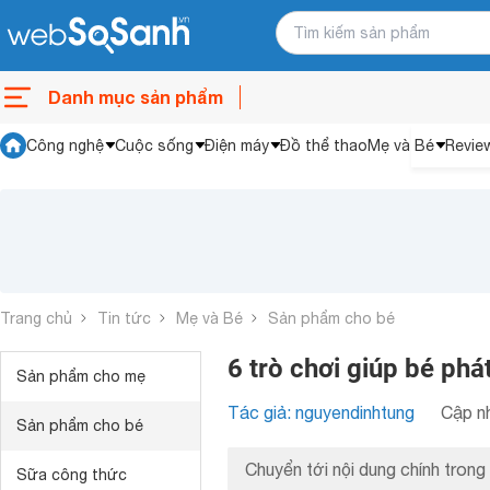
Danh mục sản phẩm
Công nghệ
Cuộc sống
Điện máy
Đồ thể thao
Mẹ và Bé
Revie
Trang chủ
Tin tức
Mẹ và Bé
Sản phẩm cho bé
6 trò chơi giúp bé phá
Sản phẩm cho mẹ
Tác giả: nguyendinhtung
Cập nh
Sản phẩm cho bé
Chuyển tới nội dung chính trong 
Sữa công thức