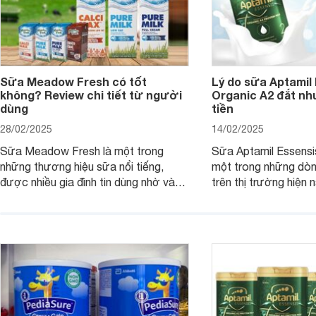
Sữa Meadow Fresh có tốt
Lý do sữa Aptamil
không? Review chi tiết từ người
Organic A2 đắt nh
dùng
tiền
28/02/2025
14/02/2025
Sữa Meadow Fresh là một trong
Sữa Aptamil Essensi
những thương hiệu sữa nổi tiếng,
một trong những dò
được nhiều gia đình tin dùng nhờ vào
trên thị trường hiện 
chất lượng dinh dưỡng và hương vị
phụ huynh khi tìm hi
thơm ngon. Vậy sữa Meadow Fresh
này thường thắc mắc
có tốt không? Thành phần dinh
Aptamil Essensis Org
dưỡng có gì đặc biệt? Giá sữa
hơn so với các dòng
Meadow Fresh trên thị trường hiện
giải đáp câu hỏi này,
nay ra sao? Hãy cùng tìm hiểu ngay.
4 yếu tố sau.