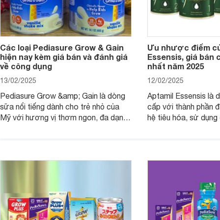
Các loại Pediasure Grow & Gain
Ưu nhược điểm củ
hiện nay kèm giá bán và đánh giá
Essensis, giá bán 
về công dụng
nhất năm 2025
13/02/2025
12/02/2025
Pediasure Grow &amp; Gain là dòng
Aptamil Essensis là
sữa nổi tiếng dành cho trẻ nhỏ của
cấp với thành phần 
Mỹ với hương vị thơm ngon, đa dạng
hệ tiêu hóa, sử dụn
mùi vị giúp trẻ tăng cân và phát triển
có cơ địa nhạy cảm 
chiều cao khỏe mạnh. Bài viết sau sẽ
hóa. Vậy dòng sữa n
giới thiệu cho mẹ các loại sữa
biệt, ưu và nhược đi
Pediasure Grow &amp; Gain hiện nay
cùng Websosanh.vn t
và giá bán của từng loại.
đây.