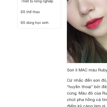
Thiết bị nông nghiệp
Đồ thể thao
Đồ dùng học sinh
Son lì MAC màu Rub
Cứ nhắc đến son đỏ,
“huyền thoại” bởi đây
cùng. Màu đỏ của Ru
chút pha hồng cá tí
điểm kỹ càng làm gì