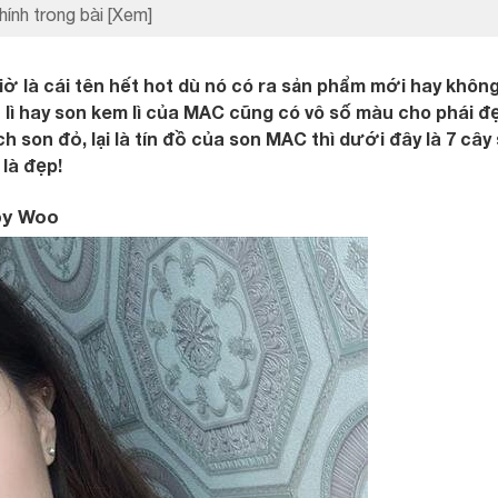
hính trong bài
[Xem]
 là cái tên hết hot dù nó có ra sản phẩm mới hay không
 lì hay son kem lì của MAC cũng có vô số màu cho phái đ
ch son đỏ, lại là tín đồ của son MAC thì dưới đây là 7 cây
là đẹp!
by Woo