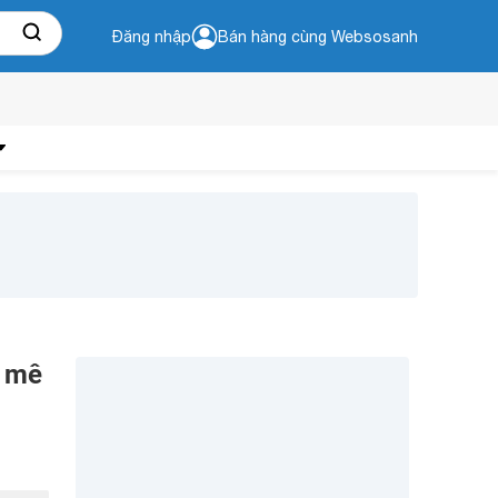
Đăng nhập
Bán hàng cùng Websosanh
ồ mê