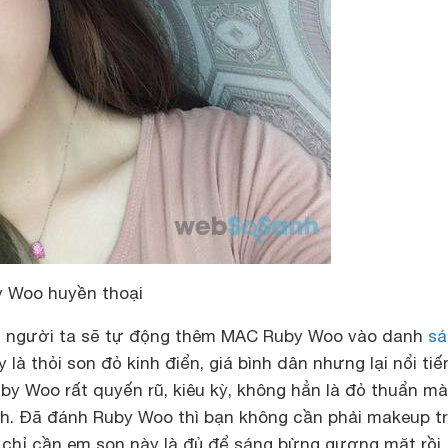
y Woo huyền thoại
 người ta sẽ tự động thêm
MAC Ruby Woo
vào danh
sá
 là thỏi son đỏ kinh điển, giá bình dân nhưng lại nổi tiế
by Woo rất quyến rũ, kiêu kỳ, không hẳn là đỏ thuẩn mà
nh. Đã đánh Ruby Woo thì bạn không cần phải makeup t
, chỉ cần em son này là đủ để sáng bừng gương mặt rồi