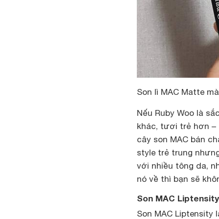
Son lì MAC Matte mà
Nếu Ruby Woo là sắc
khác, tươi trẻ hơn –
cây son MAC bán chạ
style trẻ trung như
với nhiều tông da, n
nó về thì bạn sẽ khô
Son MAC Liptensity
Son MAC Liptensity 