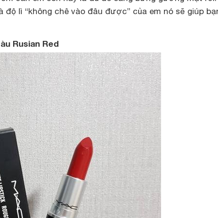
à độ lì “không chê vào đâu được” của em nó sẽ giúp bạ
àu Rusian Red