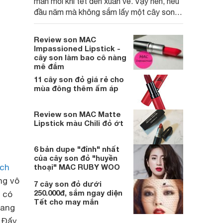
mắn mỗi khi tết đến xuân về. Vậy nên, nếu
đầu năm mà không sắm lấy một cây son
đỏ thì thật là thiếu sót. Nếu bạn vẫn băn
khoăn không biết mua son đỏ nào vừa
Review son MAC
đẹp màu vừa đẹp chất thì hãy tham khảo
Impassioned Lipstick -
list son đỏ dưới đây nhé!
cây son làm bao cô nàng
mê đắm
11 cây son đỏ giá rẻ cho
mùa đông thêm ấm áp
Review son MAC Matte
Lipstick màu Chili đỏ ớt
6 bản dupe "đỉnh" nhất
của cây son đỏ "huyền
ch
thoại" MAC RUBY WOO
ng vô
7 cây son đỏ dưới
250.000đ, sắm ngay diện
 có
Tết cho may mắn
rang
. Đấy