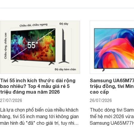
được nhiều cửa hàng điện máy giảm
cùng mức giá đang đ
giá sâu.
thống bán lẻ điều ch
hấp dẫn.
Tivi 55 inch kích thước dài rộng
Samsung UA65M77H
bao nhiêu? Top 4 mẫu giá rẻ 5
triệu đồng, tivi Mi
triệu đáng mua năm 2026
cao cấp
27/07/2026
26/07/2026
Là lựa chọn phổ biến của nhiều khách
Thuộc dòng tivi Sam
hàng, tivi 55 inch mang tới không gian
thế hệ mới 2026 vừa t
màn hình đủ "đã" cho giải trí, tuy nhiên
Samsung UA65M77HA 
việc lựa chọn cũng cần hợp với với
trang