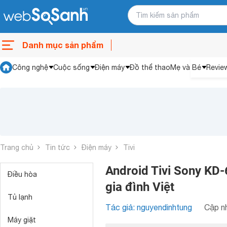
Danh mục sản phẩm
Công nghệ
Cuộc sống
Điện máy
Đồ thể thao
Mẹ và Bé
Revie
Trang chủ
Tin tức
Điện máy
Tivi
Android Tivi Sony KD-
Điều hòa
gia đình Việt
Tủ lạnh
Tác giả: nguyendinhtung
Cập nh
Máy giặt