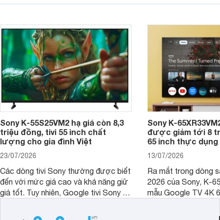
không gian sử dụng. Vậy tivi 55 inch
kích thước dài rộng bao nhiêu cm và
dùng cho phòng bao nhiêu m2?
Sony K-55S25VM2 hạ giá còn 8,3
Sony K-65XR33VM2
triệu đồng, tivi 55 inch chất
được giảm tới 8 tr
lượng cho gia đình Việt
65 inch thực dụng
23/07/2026
13/07/2026
Các dòng tivi Sony thường được biết
Ra mắt trong dòng 
đến với mức giá cao và khả năng giữ
2026 của Sony, K-6
giá tốt. Tuy nhiên, Google tivi Sony 55
mẫu Google TV 4K 6
inch K-55S25VM2 lại là một trường
trang bị bộ xử lý XR
hợp đáng chú ý khi có mức giá dễ
tảng Google TV cùng