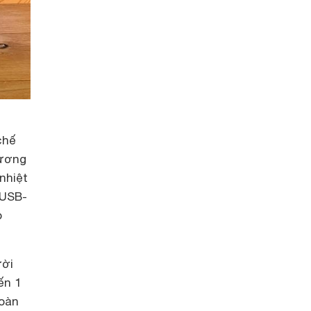
chế
dương
nhiệt
 USB-
o
ười
ến 1
toàn