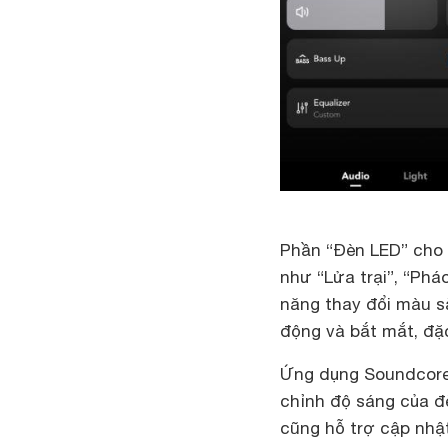
Phần “Đèn LED” cho
như “Lửa trại”, “Phá
năng thay đổi màu s
động và bắt mắt, đặc
Ứng dụng Soundcore 
chỉnh độ sáng của đè
cũng hỗ trợ cập nhậ