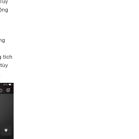
 Tuy
động
ng
 tích
 tùy
.