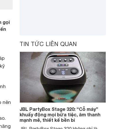
 gọi
iến
TIN TỨC LIÊN QUAN
áp
kỹ
anh
o nên
JBL PartyBox Stage 320: “Cỗ máy”
khuấy động mọi bữa tiệc, âm thanh
ao.
mạnh mẽ, thiết kế bền bỉ
 năng
JBL PartyBox Stage 320 không chỉ là