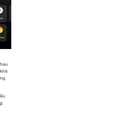
nhau
 khả
ống
iều
ng