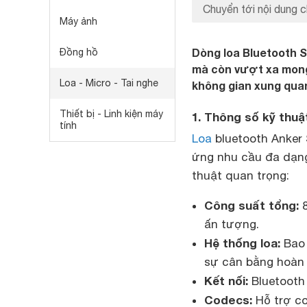
Chuyển tới nội dung c
Máy ảnh
Dòng loa Bluetooth 
Đồng hồ
mà còn vượt xa mong
Loa - Micro - Tai nghe
không gian xung qua
Thiết bị - Linh kiện máy
1. Thông số kỹ thu
tính
Loa
bluetooth Anker
ứng nhu cầu đa dạng
thuật quan trọng:
Công suất tổng:
8
ấn tượng.
Hệ thống loa:
Bao 
sự cân bằng hoàn 
Kết nối:
Bluetooth 
Codecs:
Hỗ trợ co