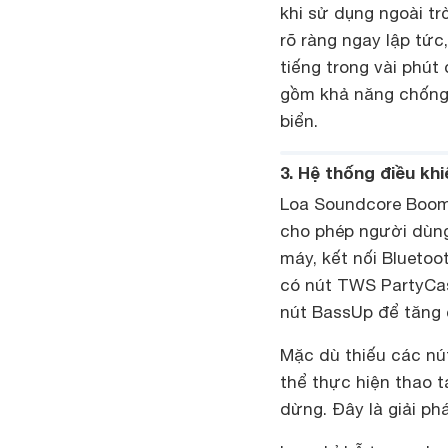
khi sử dụng ngoài trờ
rõ ràng ngay lập tức
tiếng trong vài phút
gồm khả năng chống b
biển.
3. Hệ thống điều khi
Loa Soundcore Boom 2
cho phép người dùng
máy, kết nối Bluetoo
có nút TWS PartyCast
nút BassUp để tăng
Mặc dù thiếu các nú
thể thực hiện thao 
dừng. Đây là giải p