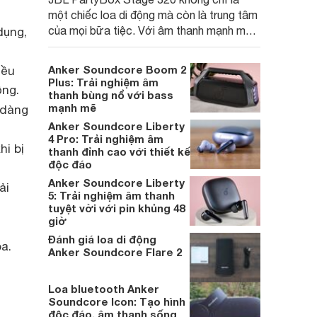
một chiếc loa di động mà còn là trung tâm
của mọi bữa tiệc. Với âm thanh mạnh mẽ,
dụng,
đèn LED sống động và thiết kế cải tiến,
đây là lựa chọn hoàn hảo cho những ai
Anker Soundcore Boom 2
iều
muốn mang âm nhạc và không khí sôi động
Plus: Trải nghiệm âm
ộng.
đến bất cứ đâu.
thanh bùng nổ với bass
mạnh mẽ
 dàng
Anker Soundcore Liberty
4 Pro: Trải nghiệm âm
hi bị
thanh đỉnh cao với thiết kế
độc đáo
Anker Soundcore Liberty
ải
5: Trải nghiệm âm thanh
tuyệt vời với pin khủng 48
giờ
Đánh giá loa di động
a.
Anker Soundcore Flare 2
Loa bluetooth Anker
Soundcore Icon: Tạo hình
độc đáo, âm thanh sống