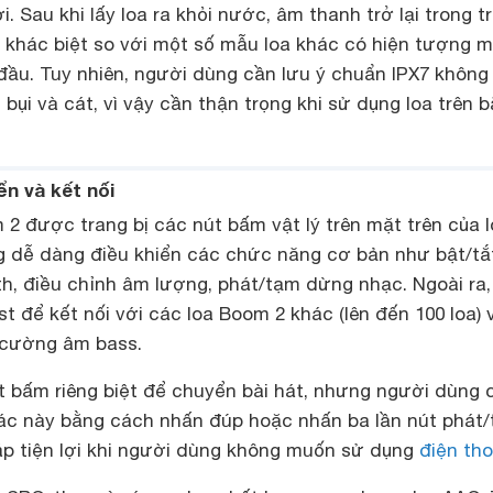
i. Sau khi lấy loa ra khỏi nước, âm thanh trở lại trong t
, khác biệt so với một số mẫu loa khác có hiện tượng 
 đầu. Tuy nhiên, người dùng cần lưu ý chuẩn IPX7 không
ụi và cát, vì vậy cần thận trọng khi sử dụng loa trên b
ển và kết nối
 được trang bị các nút bấm vật lý trên mặt trên của l
 dễ dàng điều khiển các chức năng cơ bản như bật/tắ
th, điều chỉnh âm lượng, phát/tạm dừng nhạc. Ngoài ra,
 để kết nối với các loa Boom 2 khác (lên đến 100 loa) 
 cường âm bass.
t bấm riêng biệt để chuyển bài hát, nhưng người dùng 
tác này bằng cách nhấn đúp hoặc nhấn ba lần nút phát
háp tiện lợi khi người dùng không muốn sử dụng
điện tho