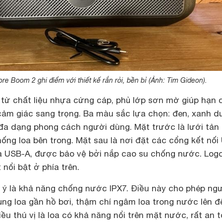
e Boom 2 ghi điểm với thiết kế rắn rỏi, bền bỉ (Ảnh: Tim Gideon).
ừ chất liệu nhựa cứng cáp, phủ lớp sơn mờ giúp hạn 
cảm giác sang trọng. Ba màu sắc lựa chọn: đen, xanh 
 đa dạng phong cách người dùng. Mặt trước là lưới tản 
thống loa bên trong. Mặt sau là nơi đặt các cổng kết nối
và USB-A, được bảo vệ bởi nắp cao su chống nước. Log
nổi bật ở phía trên.
ý là khả năng chống nước IPX7. Điều này cho phép ng
ng loa gần hồ bơi, thậm chí ngâm loa trong nước lên đ
iều thú vị là loa có khả năng nổi trên mặt nước, rất an 