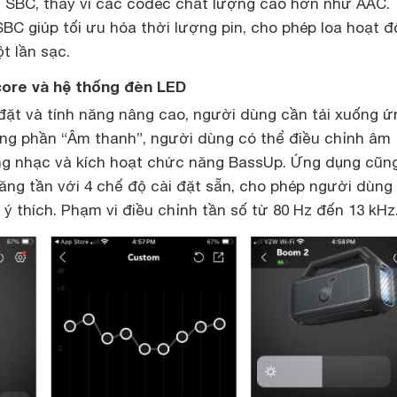
c SBC, thay vì các codec chất lượng cao hơn như AAC.
SBC giúp tối ưu hóa thời lượng pin, cho phép loa hoạt 
t lần sạc.
ore và hệ thống đèn LED
 đặt và tính năng nâng cao, người dùng cần tải xuống ứ
ng phần “Âm thanh”, người dùng có thể điều chỉnh âm
g nhạc và kích hoạt chức năng BassUp. Ứng dụng cũng
ăng tần với 4 chế độ cài đặt sẵn, cho phép người dùng
ý thích. Phạm vi điều chỉnh tần số từ 80 Hz đến 13 kHz