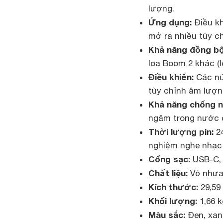
lượng.
Ứng dụng:
Điều kh
mở ra nhiều tùy c
Khả năng đồng bộ
loa Boom 2 khác (
Điều khiển:
Các nút
tùy chỉnh âm lượn
Khả năng chống 
ngâm trong nước ở
Thời lượng pin:
24
nghiệm nghe nhạc 
Cổng sạc:
USB-C, t
Chất liệu:
Vỏ nhựa 
Kích thước:
29,59 
Khối lượng:
1,66 k
Màu sắc:
Đen, xan