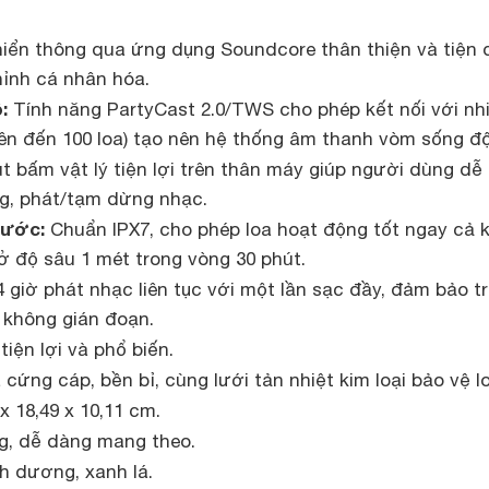
iển thông qua ứng dụng Soundcore thân thiện và tiện 
hỉnh cá nhân hóa.
:
Tính năng PartyCast 2.0/TWS cho phép kết nối với nh
lên đến 100 loa) tạo nên hệ thống âm thanh vòm sống đ
 bấm vật lý tiện lợi trên thân máy giúp người dùng dễ
g, phát/tạm dừng nhạc.
nước:
Chuẩn IPX7, cho phép loa hoạt động tốt ngay cả k
 độ sâu 1 mét trong vòng 30 phút.
 giờ phát nhạc liên tục với một lần sạc đầy, đảm bảo tr
không gián đoạn.
iện lợi và phổ biến.
cứng cáp, bền bỉ, cùng lưới tản nhiệt kim loại bảo vệ lo
x 18,49 x 10,11 cm.
g, dễ dàng mang theo.
h dương, xanh lá.