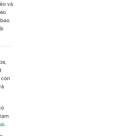
rẻo và
méo
 bao
ãi
oa,
t
 còn
và
có
/tạm
ại
.