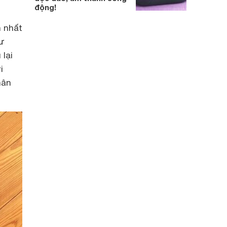
động!
n nhất
hư
 lại
i
hân