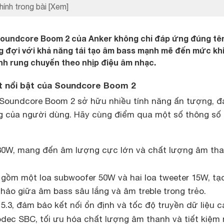
hính trong bài
[Xem]
Soundcore Boom 2 của Anker không chỉ đáp ứng đúng tên
 đợi với khả năng tái tạo âm bass mạnh mẽ đến mức kh
nh rung chuyển theo nhịp điệu âm nhạc.
ật nổi bật của Soundcore Boom 2
 Soundcore Boom 2 sở hữu nhiều tính năng ấn tượng, đ
 của người dùng. Hãy cùng điểm qua một số thông số 
0W, mang đến âm lượng cực lớn và chất lượng âm th
gồm một loa subwoofer 50W và hai loa tweeter 15W, tạ
hảo giữa âm bass sâu lắng và âm treble trong trẻo.
5.3, đảm bảo kết nối ổn định và tốc độ truyền dữ liệu c
dec SBC, tối ưu hóa chất lượng âm thanh và tiết kiệm