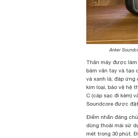
Anker Soundcor
Thân máy được làm t
bám vân tay và tạo 
và xanh lá, đáp ứng
kim loại, bảo vệ hệ 
C (cáp sạc đi kèm) 
Soundcore được đặt 
Điểm nhấn đáng chú 
dùng thoải mái sử dụ
mét trong 30 phút. Đ