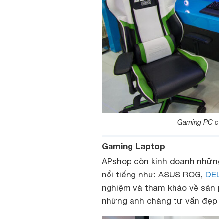
Gaming PC cũ
Gaming Laptop
APshop còn kinh doanh nhữ
nổi tiếng như: ASUS ROG,
DE
nghiệm và tham khảo về sản 
những anh chàng tư vấn đẹp t