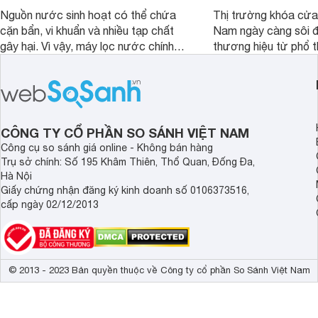
Nguồn nước sinh hoạt có thể chứa
Thị trường khóa cửa 
cặn bẩn, vi khuẩn và nhiều tạp chất
Nam ngày càng sôi đ
gây hại. Vì vậy, máy lọc nước chính
thương hiệu từ phổ 
hãng là giải pháp hiệu quả giúp bảo vệ
cấp. Nếu bạn đang b
sức khỏe và đảm bảo nguồn nước
cửa điện tử hãng nào 
sạch cho cả gia đình.
sẽ so sánh 5 thương
tâm nhiều hiện nay: 
Demax, Hubert và Gi
CÔNG TY CỔ PHẦN SO SÁNH VIỆT NAM
Công cụ so sánh giá online - Không bán hàng
Trụ sở chính: Số 195 Khâm Thiên, Thổ Quan, Đống Đa,
Hà Nội
Giấy chứng nhận đăng ký kinh doanh số 0106373516,
cấp ngày 02/12/2013
© 2013 - 2023 Bản quyền thuộc về Công ty cổ phần So Sánh Việt Nam