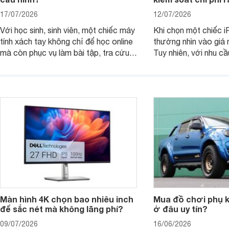
17/07/2026
12/07/2026
Với học sinh, sinh viên, một chiếc máy
Khi chọn một chiếc i
tính xách tay không chỉ để học online
thường nhìn vào giá 
mà còn phục vụ làm bài tập, tra cứu,
Tuy nhiên, với nhu cầ
thuyết trình và giải trí nhẹ. Khi chọn
việc nhẹ và giải trí t
laptop HP cho con, phụ huynh nên
quan trọng hơn là tổn
nhìn theo nhu cầu sử dụng nhiều năm
mua bản nào, có cần
thay vì chỉ so sánh cấu hình trên giấy.
không, dùng được ba
nên nâng cấp.
Màn hình 4K chọn bao nhiêu inch
Mua đồ chơi phụ ki
để sắc nét mà không lãng phí?
ở đâu uy tín?
09/07/2026
16/06/2026