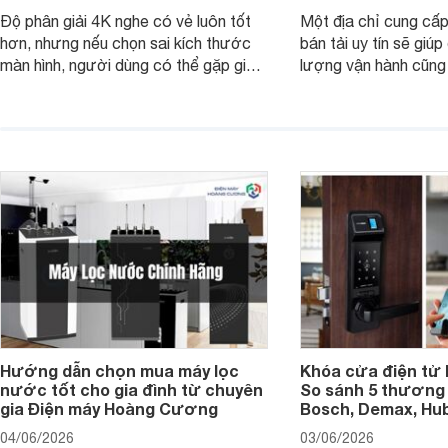
Độ phân giải 4K nghe có vẻ luôn tốt
Một địa chỉ cung cấp
hơn, nhưng nếu chọn sai kích thước
bán tải uy tín sẽ giú
màn hình, người dùng có thể gặp giao
lượng vận hành cũng
diện quá nhỏ, phải phóng to nhiều
của chủ xe khi lên đ
hoặc không tận dụng hết không gian
hai" của mình.
hiển thị. Vậy màn hình 4K nên chọn
bao nhiêu inch là hợp lý?
Hướng dẫn chọn mua máy lọc
Khóa cửa điện tử 
nước tốt cho gia đình từ chuyên
So sánh 5 thương 
gia Điện máy Hoàng Cương
Bosch, Demax, Hub
04/06/2026
03/06/2026