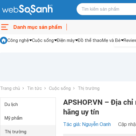
Danh mục sản phẩm
Công nghệ
Cuộc sống
Điện máy
Đồ thể thao
Mẹ và Bé
Revie
Trang chủ
Tin tức
Cuộc sống
Thị trường
APSHOP.VN – Địa chỉ 
Du lịch
hãng uy tín
Mỹ phẩm
Tác giả: Nguyễn Oanh
Cập nhật
Thị trường