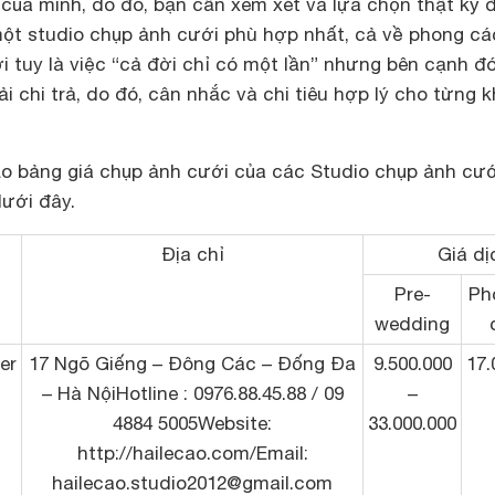
của mình, do đó, bạn cần xem xét và lựa chọn thật kỹ 
ột studio chụp ảnh cưới phù hợp nhất, cả về phong cá
ới tuy là việc “cả đời chỉ có một lần” nhưng bên cạnh đ
ải chi trả, do đó, cân nhắc và chi tiêu hợp lý cho từng 
o bảng giá chụp ảnh cưới của các Studio chụp ảnh cướ
dưới đây.
Địa chỉ
Giá dị
Pre-
Ph
wedding
er
17 Ngõ Giếng – Đông Các – Đống Đa
9.500.000
17.
– Hà NộiHotline : 0976.88.45.88 / 09
–
4884 5005Website:
33.000.000
http://hailecao.com/Email:
hailecao.studio2012@gmail.com