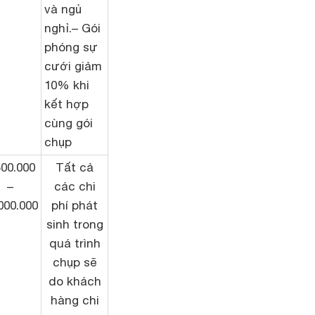
và ngủ
nghỉ.– Gói
phóng sự
cưới giảm
10% khi
kết hợp
cùng gói
chụp
500.000
Tất cả
–
các chi
000.000
phí phát
sinh trong
quá trình
chụp sẽ
do khách
hàng chi