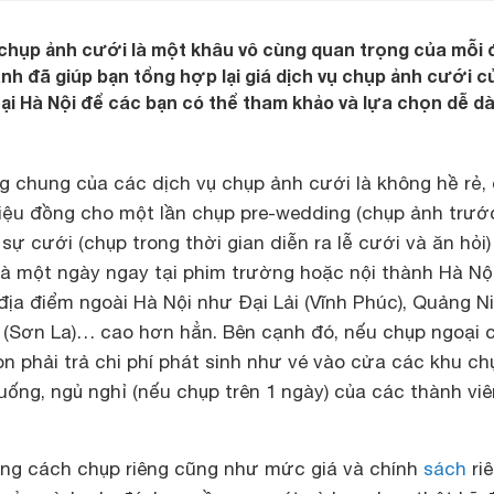
chụp ảnh cưới là một khâu vô cùng quan trọng của mỗi 
 đã giúp bạn tổng hợp lại giá dịch vụ chụp ảnh cưới c
 tại Hà Nội để các bạn có thể tham khảo và lựa chọn dễ d
g chung của các dịch vụ chụp ảnh cưới là không hề rẻ,
riệu đồng cho một lần chụp pre-wedding (chụp ảnh trướ
sự cưới (chụp trong thời gian diễn ra lễ cưới và ăn hỏi)
 là một ngày ngay tại phim trường hoặc nội thành Hà Nội
ịa điểm ngoài Hà Nội như Đại Lải (Vĩnh Phúc), Quảng Ni
 (Sơn La)… cao hơn hẳn. Bên cạnh đó, nếu chụp ngoại 
n phải trả chi phí phát sinh như vé vào cửa các khu ch
 uống, ngủ nghỉ (nếu chụp trên 1 ngày) của các thành viê
ong cách chụp riêng cũng như mức giá và chính
sách
ri