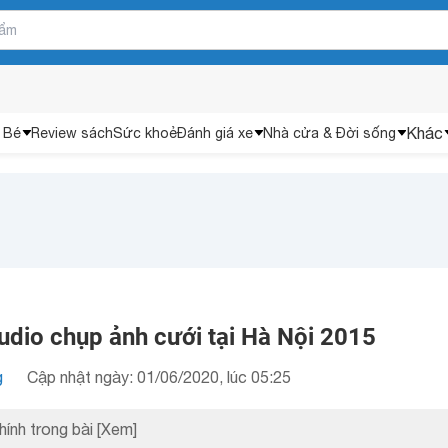
Khác
 Bé
Review sách
Sức khoẻ
Đánh giá xe
Nhà cửa & Đời sống
udio chụp ảnh cưới tại Hà Nội 2015
g
Cập nhật ngày: 01/06/2020, lúc 05:25
hính trong bài
[Xem]