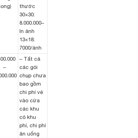
song)
thước
30×30:
8.000.000–
In ảnh
13×18:
7000/ảnh
500.000
– Tất cả
–
các gói
000.000
chụp chưa
bao gồm
chi phí vé
vào cửa
các khu
có khu
phí, chi phí
ăn uống