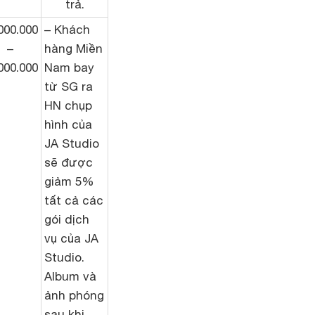
trả.
000.000
– Khách
–
hàng Miền
000.000
Nam bay
từ SG ra
HN chụp
hình của
JA Studio
sẽ được
giảm 5%
tất cả các
gói dịch
vụ của JA
Studio.
Album và
ảnh phóng
sau khi