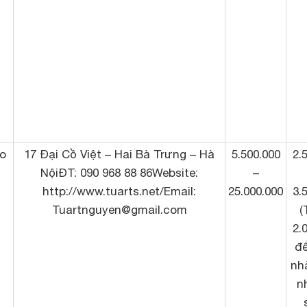
io
17 Đại Cồ Việt – Hai Bà Trưng – Hà
5.500.000
2.
NộiĐT: 090 968 88 86Website:
–
http://www.tuarts.net/Email:
25.000.000
3.
Tuartnguyen@gmail.com
(
2.
đ
nhà
n