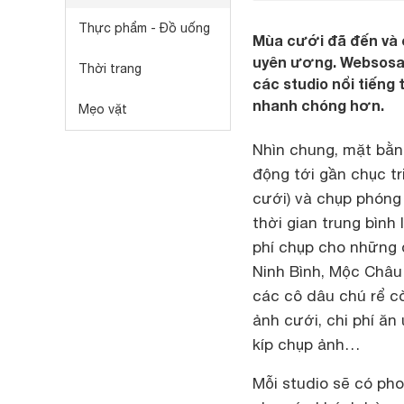
Thực phẩm - Đồ uống
Mùa cưới đã đến và 
uyên ương. Websosanh
Thời trang
các studio nổi tiếng
nhanh chóng hơn.
Mẹo vặt
Nhìn chung, mặt bằn
động tới gần chục t
cưới) và chụp phóng 
thời gian trung bình
phí chụp cho những đ
Ninh Bình, Mộc Châu
các cô dâu chú rể cò
ảnh cưới, chi phí ăn
kíp chụp ảnh…
Mỗi studio sẽ có ph