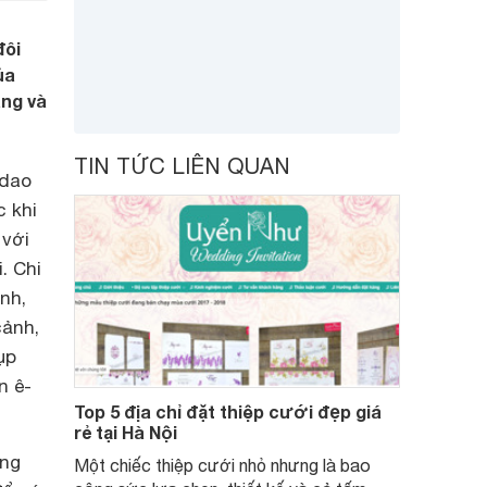
đôi
ủa
àng và
TIN TỨC LIÊN QUAN
 dao
c khi
 với
. Chi
nh,
cảnh,
ụp
n ê-
Top 5 địa chỉ đặt thiệp cưới đẹp giá
rẻ tại Hà Nội
êng
Một chiếc thiệp cưới nhỏ nhưng là bao