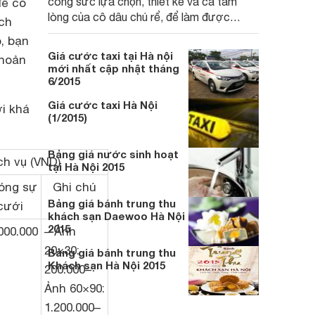
công sức lựa chọn, thiết kế và cả tấm
để có
lòng của cô dâu chú rể, để làm được
ch
những việc này cần có những địa chỉ in
ó, bạn
thiệp cưới uy tín, chất lượng nhất.
Giá cước taxi tại Hà nội
khoản
mới nhất cập nhật tháng
6/2015
Giá cước taxi Hà Nội
i khá
(1/2015)
Bảng giá nước sinh hoạt
ch vụ (VND)
tại Hà Nội 2015
óng sự
Ghi chú
Bảng giá bánh trung thu
cưới
khách sạn Daewoo Hà Nội
2015
000.000
– Ảnh
20×30:
Bảng giá bánh trung thu
Khách sạn Hà Nội 2015
200.000–
Ảnh 60×90:
1.200.000–