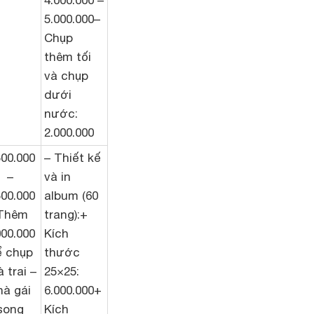
4.000.000 –
5.000.000–
Chụp
thêm tối
và chụp
dưới
nước:
2.000.000
500.000
– Thiết kế
–
và in
500.000
album (60
Thêm
trang):+
000.000
Kích
ể chụp
thước
 trai –
25×25:
hà gái
6.000.000+
song
Kích