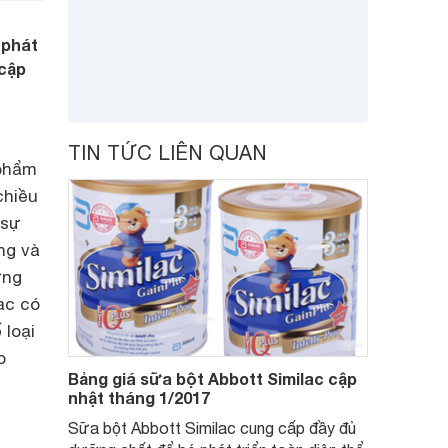
 phát
 cập
TIN TỨC LIÊN QUAN
 phẩm
chiều
 sự
ng và
ững
ac có
 loại
p
Bảng giá sữa bột Abbott Similac cập
nhật tháng 1/2017
Sữa bột Abbott Similac cung cấp đầy đủ