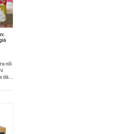
n:
giá
ữa nổi
hỉ
a dành
n phẩm
sữa
 loại
ư thế
trong