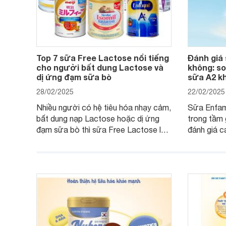
Top 7 sữa Free Lactose nổi tiếng
Đánh giá 
cho người bất dung Lactose và
không: so
dị ứng đạm sữa bò
sữa A2 k
28/02/2025
22/02/2025
Nhiều người có hệ tiêu hóa nhạy cảm,
Sữa Enfam
bất dung nạp Lactose hoặc dị ứng
trong tầm 
đạm sữa bò thì sữa Free Lactose là
đánh giá c
sản phẩm dinh dưỡng đáng để sử
hóa, phát 
dụng. Dưới đây là danh sách các loại
miễn dịch.
sữa Free Lactose cho trẻ sơ sinh và
cho cha m
người lớn, giúp giải quyết tình trạng rối
dưỡng toà
loạn tiêu hóa, hấp thu dễ dàng hơn.