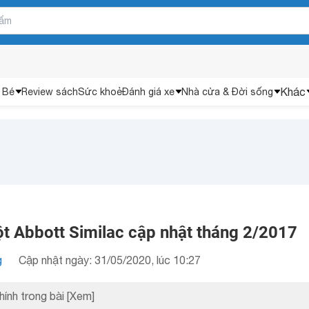
Khác
 Bé
Review sách
Sức khoẻ
Đánh giá xe
Nhà cửa & Đời sống
ột Abbott Similac cập nhật tháng 2/2017
g
Cập nhật ngày: 31/05/2020, lúc 10:27
hính trong bài
[Xem]