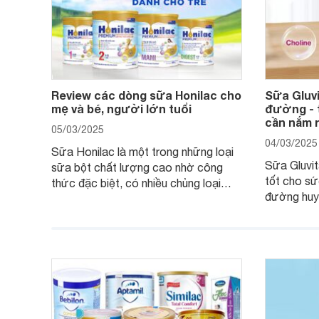
Review các dòng sữa Honilac cho
Sữa Gluvi
mẹ và bé, người lớn tuổi
đường - t
cần nắm 
05/03/2025
04/03/2025
Sữa Honilac là một trong những loại
Sữa Gluvit
sữa bột chất lượng cao nhờ công
tốt cho sứ
thức đặc biệt, có nhiều chủng loại
đường huyế
dùng được cho cả trẻ em, mẹ bầu và
đường với
người lớn tuổi. Vậy sản phẩm này có
nguyên liệ
công dụng như thế nào, cùng tìm hiểu
có tốt khô
ngay trong bài viết sau.
thể gì, hã
hiểu ngay t