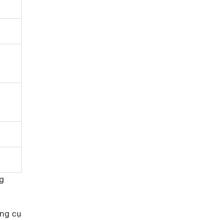
g
ông cụ