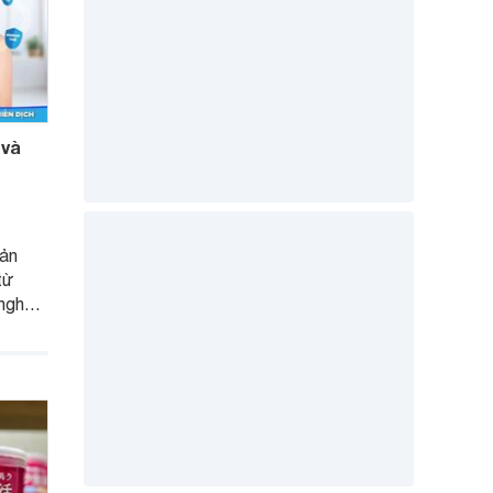
 và
sản
từ
 nghệ
nguyên
ipid
hần và
 này
 qua