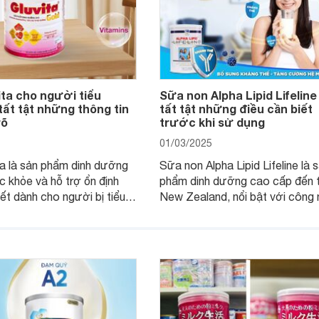
ta cho người tiểu
Sữa non Alpha Lipid Lifeline
ất tật những thông tin
tất tật những điều cần biết
rõ
trước khi sử dụng
01/03/2025
a là sản phẩm dinh dưỡng
Sữa non Alpha Lipid Lifeline là 
c khỏe và hỗ trợ ổn định
phẩm dinh dưỡng cao cấp đến 
t dành cho người bị tiểu
New Zealand, nổi bật với công
 công thức và nguồn
Alpha Lipid độc quyền giúp giữ 
u sạch. Vậy sản phẩm này
dưỡng chất. Nhưng liệu Alpha L
ng, có những công dụng cụ
Lifeline có tốt không? Thành p
y cùng Websosanh.vn tìm
công dụng cụ thể của sản phẩm
rong bài viết sau đây.
là gì? Hãy cùng tìm hiểu chi tiết
bài viết sau.