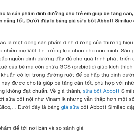
ac là sản phẩm dinh dưỡng cho trẻ em giúp bé tăng cân,
ân nặng tốt. Dưới đây là bảng giá sữa bột Abbott Similac
lac là một dòng sản phẩm dinh dưỡng của thương hiệu
c nhiều mẹ Việt tin tưởng lựa chọn cho con mình. Sản
cấp nguồn dinh dưỡng đầy đủ cho quá trình phát triển 
 tuệ của bé mà còn chứa GOS (prebiotic) giúp kích thích
i khuẩn có lợi trong đường ruột để bé hấp thụ dinh dưỡ
này được cho là giúp bé tăng cân tốt, phù hợp với nh
ng không đạt chuẩn. Về giá thành,
sữa bột Abbott
Simil
ới sữa bột nội như Vinamilk nhưng vẫn thấp hơn một số
 Glico,… Dưới đây là bảng
giá sữa
bột Abbott Similac cậ
phẩm để tới nơi bán và so sánh giá