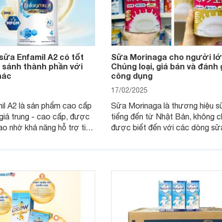
sữa Enfamil A2 có tốt
Sữa Morinaga cho người lớ
 sánh thành phần với
Chủng loại, giá bán và đánh 
hác
công dụng
17/02/2025
il A2 là sản phẩm cao cấp
Sữa Morinaga là thương hiệu s
giá trung - cao cấp, được
tiếng đến từ Nhật Bản, không c
ao nhờ khả năng hỗ trợ tiêu
được biết đến với các dòng sữ
triển trí não và tăng cường
cho trẻ nhỏ mà còn có các sả
 Đây là lựa chọn tuyệt vời
dành riêng cho người lớn. Vậy 
ẹ muốn đầu tư vào dinh
Morinaga cho người lớn có mấy
n diện cho con.
và giá bán của sản phẩm này nh
nào? Hãy cùng tìm hiểu chi tiết 
bài viết sau.