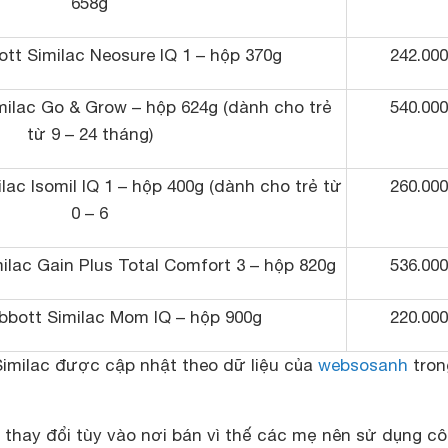
658g
tt Similac Neosure IQ 1 – hộp 370g
242.000
milac Go & Grow – hộp 624g (dành cho trẻ
540.000
từ 9 – 24 tháng)
lac Isomil IQ 1 – hộp 400g (dành cho trẻ từ
260.000
0 – 6
ilac Gain Plus Total Comfort 3 – hộp 820g
536.000
bbott Similac Mom IQ – hộp 900g
220.000
Similac được cập nhật theo dữ liệu của
websosanh
tron
 thay đổi tùy vào nơi bán vì thế các mẹ nên sử dụng c