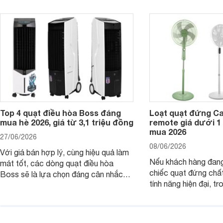
nhắc trên thị trường năm 2026.
cầu sử dụng khác nh
Top 4 quạt điều hòa Boss đáng
Loạt quạt đứng C
mua hè 2026, giá từ 3,1 triệu đồng
remote giá dưới 1
mua 2026
27/06/2026
08/06/2026
Với giá bán hợp lý, cùng hiệu quả làm
Nếu khách hàng đang
mát tốt, các dòng quạt điều hòa
chiếc quạt đứng chấ
Boss sẽ là lựa chọn đáng cân nhắc
tính năng hiện đại, tr
cho các không gian phòng mở. Dưới
hợp lý, thì dưới đây 
đây là loạt quạt điều hòa dưới 3 triệu
đứng Casper đáng câ
đáng mua hiện nay.
trường hiện nay.