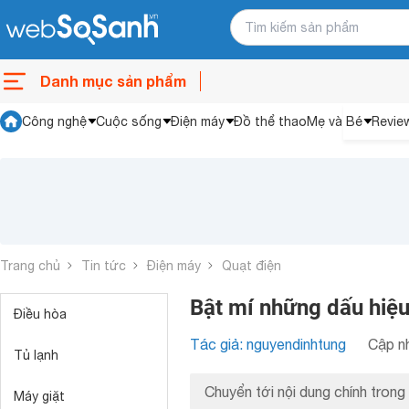
Danh mục sản phẩm
Công nghệ
Cuộc sống
Điện máy
Đồ thể thao
Mẹ và Bé
Revie
Trang chủ
Tin tức
Điện máy
Quạt điện
Bật mí những dấu hiệu
Điều hòa
Tác giả: nguyendinhtung
Cập nh
Tủ lạnh
Chuyển tới nội dung chính trong 
Máy giặt