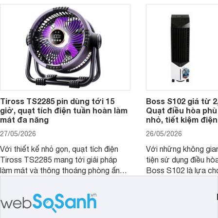
Tiross TS2285 pin dùng tới 15
Boss S102 giá từ 2
giờ, quạt tích điện tuần hoàn làm
Quạt điều hòa ph
mát đa năng
nhỏ, tiết kiệm điện
27/05/2026
26/05/2026
Với thiết kế nhỏ gọn, quạt tích điện
Với những không gia
Tiross TS2285 mang tới giải pháp
tiện sử dụng điều hò
làm mát và thông thoáng phòng ấn
Boss S102 là lựa ch
tượng kèm theo nhiều tính năng hiện
nhờ mức giá hợp lý, 
đại, đáp ứng tốt nhu cầu của nhiều
kiệm điện và hiệu qu
khách hàng.
đặc biệt khi kết hợp 