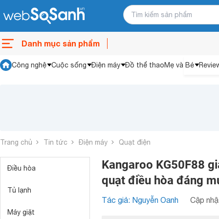
Danh mục sản phẩm
Công nghệ
Cuộc sống
Điện máy
Đồ thể thao
Mẹ và Bé
Revie
Trang chủ
Tin tức
Điện máy
Quạt điện
Kangaroo KG50F88 giảm
Điều hòa
quạt điều hòa đáng m
Tủ lạnh
Tác giả: Nguyễn Oanh
Cập nhật
Máy giặt