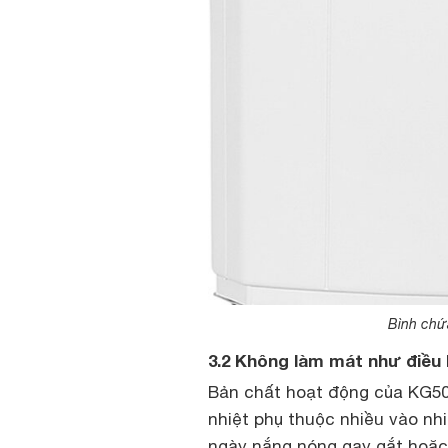
Bình chứa
3.2 Không làm mát như điều
Bản chất hoạt động của KG50
nhiệt phụ thuộc nhiều vào nh
ngày nắng nóng gay gắt hoặc