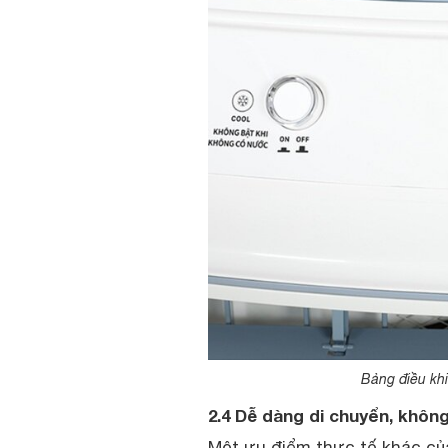
Bảng điều khi
2.4 Dễ dàng di chuyển, khôn
Một ưu điểm thực tế khác của