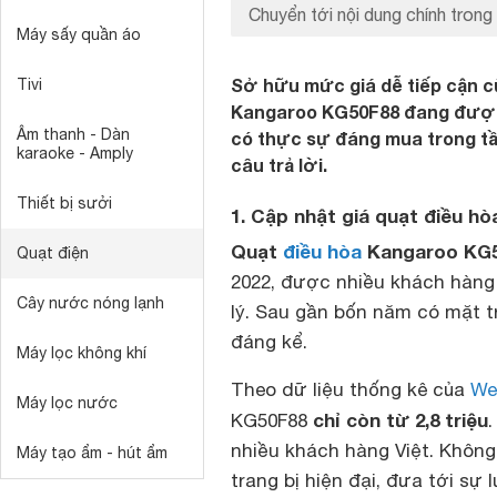
Chuyển tới nội dung chính trong 
Máy sấy quần áo
Sở hữu mức giá dễ tiếp cận cù
Tivi
Kangaroo KG50F88 đang được 
Âm thanh - Dàn
có thực sự đáng mua trong tầm
karaoke - Amply
câu trả lời.
Thiết bị sưởi
1. Cập nhật giá quạt điều 
Quạt
điều hòa
Kangaroo KG
Quạt điện
2022, được nhiều khách hàng
Cây nước nóng lạnh
lý. Sau gần bốn năm có mặt t
đáng kể.
Máy lọc không khí
Theo dữ liệu thống kê của
We
Máy lọc nước
chỉ còn từ 2,8 triệu
KG50F88
nhiều khách hàng Việt. Khôn
Máy tạo ẩm - hút ẩm
trang bị hiện đại, đưa tới sự