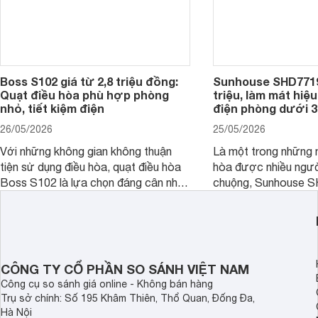
Boss S102 giá từ 2,8 triệu đồng:
Sunhouse SHD7719 
Quạt điều hòa phù hợp phòng
triệu, làm mát hiệu
nhỏ, tiết kiệm điện
điện phòng dưới 
26/05/2026
25/05/2026
Với những không gian không thuận
Là một trong những 
tiện sử dụng điều hòa, quạt điều hòa
hòa được nhiều ngư
Boss S102 là lựa chọn đáng cân nhắc
chuộng, Sunhouse 
nhờ mức giá hợp lý, khả năng tiết
chỉ mang lại hiệu qu
kiệm điện và hiệu quả làm mát khá tốt,
còn có mức giá khá h
đặc biệt khi kết hợp với đá lạnh.
CÔNG TY CỔ PHẦN SO SÁNH VIỆT NAM
Công cụ so sánh giá online - Không bán hàng
Trụ sở chính: Số 195 Khâm Thiên, Thổ Quan, Đống Đa,
Hà Nội