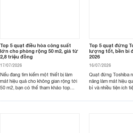
Top 5 quạt điều hòa công suất
Top 5 quạt đứng T
lớn cho phòng rộng 50 m2, giá từ
lượng tốt, bền bỉ
2,8 triệu đồng
2026
17/07/2026
16/07/2026
Nếu đang tìm kiếm một thiết bị làm
Quạt đứng Toshiba nổ
mát hiệu quả cho không gian rộng tới
năng làm mát hiệu qu
50 m2, bạn có thể tham khảo top
bỉ và nhiều tiện ích t
quạt điều hòa công suất lớn dưới đây.
là top 5 mẫu quạt đ
Đây đều là những sản phẩm đáng cân
mua hiện nay, phù hợ
nhắc trên thị trường năm 2026.
cầu sử dụng khác nh