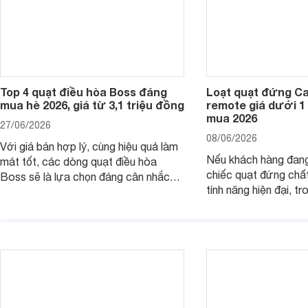
Top 4 quạt điều hòa Boss đáng
Loạt quạt đứng C
mua hè 2026, giá từ 3,1 triệu đồng
remote giá dưới 1
mua 2026
27/06/2026
08/06/2026
Với giá bán hợp lý, cùng hiệu quả làm
Nếu khách hàng đang
mát tốt, các dòng quạt điều hòa
chiếc quạt đứng chấ
Boss sẽ là lựa chọn đáng cân nhắc
tính năng hiện đại, tr
cho các không gian phòng mở. Dưới
hợp lý, thì dưới đây 
đây là loạt quạt điều hòa dưới 3 triệu
đứng Casper đáng câ
đáng mua hiện nay.
trường hiện nay.