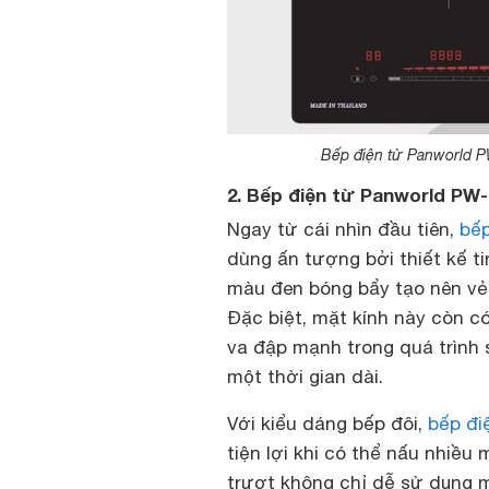
Bếp điện từ Panworld PW
2. Bếp điện từ Panworld PW-1
Ngay từ cái nhìn đầu tiên,
bếp
dùng ấn tượng bởi thiết kế ti
màu đen bóng bẩy tạo nên vẻ 
Đặc biệt, mặt kính này còn c
va đập mạnh trong quá trình
một thời gian dài.
Với kiểu dáng bếp đôi,
bếp đi
tiện lợi khi có thể nấu nhiề
trượt không chỉ dễ sử dụng m