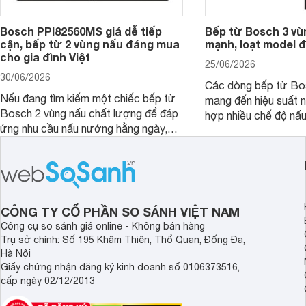
Bosch PPI82560MS giá dễ tiếp
Bếp từ Bosch 3 vù
cận, bếp từ 2 vùng nấu đáng mua
mạnh, loạt model 
cho gia đình Việt
25/06/2026
30/06/2026
Các dòng bếp từ Bo
Nếu đang tìm kiếm một chiếc bếp từ
mang đến hiệu suất 
Bosch 2 vùng nấu chất lượng để đáp
hợp nhiều chế độ nấu
ứng nhu cầu nấu nướng hằng ngày,
ưu hiệu quả sử dụng 
PPI82560MS là một trong những lựa
đây là một số mẫu b
chọn đáng cân nhắc.
vùng nấu đáng mua hi
CÔNG TY CỔ PHẦN SO SÁNH VIỆT NAM
Công cụ so sánh giá online - Không bán hàng
Trụ sở chính: Số 195 Khâm Thiên, Thổ Quan, Đống Đa,
Hà Nội
Giấy chứng nhận đăng ký kinh doanh số 0106373516,
cấp ngày 02/12/2013