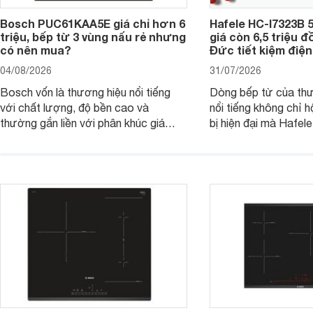
Bosch PUC61KAA5E giá chỉ hơn 6
Hafele HC-I7323B 5
triệu, bếp từ 3 vùng nấu rẻ nhưng
giá còn 6,5 triệu 
có nên mua?
Đức tiết kiệm điện
04/08/2026
31/07/2026
Bosch vốn là thương hiệu nổi tiếng
Dòng bếp từ của th
với chất lượng, độ bền cao và
nổi tiếng không chỉ hộ
thường gắn liền với phân khúc giá
bị hiện đại mà Hafe
cao. Tuy nhiên, trên thị trường hiện
536.61.886 còn đan
nay, mẫu bếp từ Bosch 3 vùng nấu
hàng, siêu thị điện m
PUC61KAA5E lại đang được nhiều
đưa tới lựa chọn ch
đơn vị phân phối với mức giá khá dễ
gia đình.
tiếp cận, thu hút sự quan tâm của
nhiều người tiêu dùng.