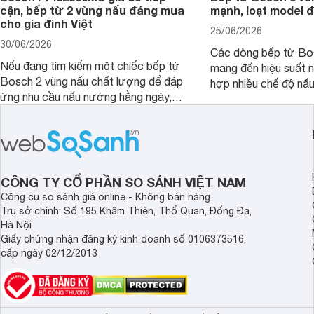
cận, bếp từ 2 vùng nấu đáng mua
mạnh, loạt model 
cho gia đình Việt
25/06/2026
30/06/2026
Các dòng bếp từ Bo
Nếu đang tìm kiếm một chiếc bếp từ
mang đến hiệu suất 
Bosch 2 vùng nấu chất lượng để đáp
hợp nhiều chế độ nấu
ứng nhu cầu nấu nướng hằng ngày,
ưu hiệu quả sử dụng 
PPI82560MS là một trong những lựa
đây là một số mẫu b
chọn đáng cân nhắc.
vùng nấu đáng mua hi
CÔNG TY CỔ PHẦN SO SÁNH VIỆT NAM
Công cụ so sánh giá online - Không bán hàng
Trụ sở chính: Số 195 Khâm Thiên, Thổ Quan, Đống Đa,
Hà Nội
Giấy chứng nhận đăng ký kinh doanh số 0106373516,
cấp ngày 02/12/2013