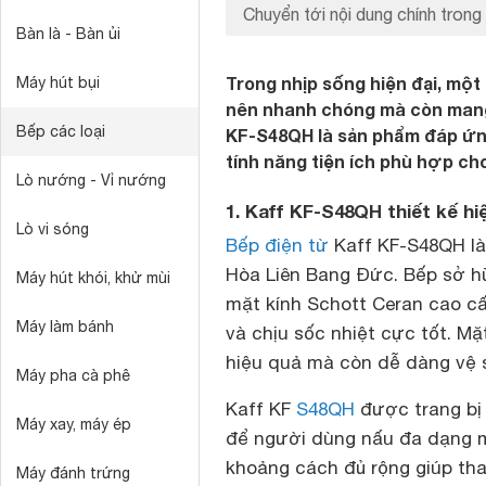
Chuyển tới nội dung chính trong 
Bàn là - Bàn ủi
Trong nhịp sống hiện đại, một
Máy hút bụi
nên nhanh chóng mà còn mang
Bếp các loại
KF-S48QH là sản phẩm đáp ứng t
tính năng tiện ích phù hợp cho
Lò nướng - Vỉ nướng
1. Kaff KF-S48QH thiết kế h
Lò vi sóng
Bếp điện từ
Kaff KF-S48QH là
Hòa Liên Bang Đức. Bếp sở h
Máy hút khói, khử mùi
mặt kính Schott Ceran cao cấ
Máy làm bánh
và chịu sốc nhiệt cực tốt. M
hiệu quả mà còn dễ dàng vệ 
Máy pha cà phê
Kaff KF
S48QH
được trang bị 
Máy xay, máy ép
để người dùng nấu đa dạng mó
khoảng cách đủ rộng giúp th
Máy đánh trứng