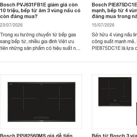
Bosch PVJ631FB1E giảm giá còn
Bosch PIE875DC1E
10 triệu, bếp từ âm 3 vùng nấu có
mạnh, bếp từ 4 vù
còn đáng mua?
đáng mua trong n
23/07/2026
15/07/2026
Trong xu hướng chuyển từ bếp gas
Sở hữu 4 vùng nấu li
sang bếp từ, nhiều gia đình Việt ưu
công suất mạnh mẽ,
tiên những sản phẩm có hiệu suất nấu
PIE875DC1E là lựa 
nướng cao, độ bền tốt và đến từ các
nhu cầu nấu nướng củ
thương hiệu uy tín. Bosch
thời được trang bị nh
PVJ631FB1E là một trong những
minh và tính năng an 
mẫu bếp đáp ứng tốt các tiêu chí này.
Bosch PPI82560MS giá dễ tiếp
Bếp từ Bosch 3 vù