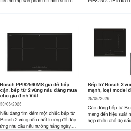
tiên những sản phẩm có hiệu suất nấu
PIE875DC1E là lựa 
nướng cao, độ bền tốt và đến từ các
nhu cầu nấu nướng củ
thương hiệu uy tín. Bosch
thời được trang bị nh
PVJ631FB1E là một trong những
minh và tính năng an 
mẫu bếp đáp ứng tốt các tiêu chí này.
Bosch PPI82560MS giá dễ tiếp
Bếp từ Bosch 3 vù
cận, bếp từ 2 vùng nấu đáng mua
mạnh, loạt model 
cho gia đình Việt
25/06/2026
30/06/2026
Các dòng bếp từ Bo
Nếu đang tìm kiếm một chiếc bếp từ
mang đến hiệu suất 
Bosch 2 vùng nấu chất lượng để đáp
hợp nhiều chế độ nấu
ứng nhu cầu nấu nướng hằng ngày,
ưu hiệu quả sử dụng 