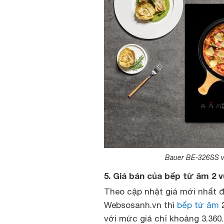
Bauer BE-326SS với
5. Giá bán của bếp từ âm 2
Theo cập nhật giá mới nhất đ
Websosanh.vn thì
bếp từ âm
2
với mức giá chỉ khoảng 3.360