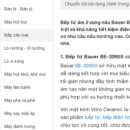
Chuyển tới nội dung chính trong 
Bàn là - Bàn ủi
Bếp từ âm 2 vùng nấu Bauer B
Máy hút bụi
trội và khả năng tiết kiệm điệ
Bếp các loại
có nhu cầu nấu nướng cao. Cù
nhé.
Lò nướng - Vỉ nướng
1. Bếp từ Bauer BE-326SS có 
Lò vi sóng
Bauer
BE-326SS
sở hữu mặt k
dễ dàng kết hợp với mọi kiểu
Máy hút khói, khử mùi
tối giản nhưng đầy tính thẩm 
Máy làm bánh
âm tạo nên một không gian nấu
phù hợp với xu hướng thiết k
Máy pha cà phê
Với mặt kính Vitro Ceramic l
Máy xay, máy ép
sản phẩm
bếp từ
,
bếp điện t
chịu lực vô cùng tốt, chịu đư
Máy đánh trứng