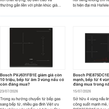
thường gắn liền với phân khúc giá
bị hiện đại mà Hafe
cao. Tuy nhiên, trên thị trường hiện
536.61.886 còn đan
nay, mẫu bếp từ Bosch 3 vùng nấu
hàng, siêu thị điện m
PUC61KAA5E lại đang được nhiều
đưa tới lựa chọn ch
đơn vị phân phối với mức giá khá dễ
gia đình.
tiếp cận, thu hút sự quan tâm của
nhiều người tiêu dùng.
Bosch PVJ631FB1E giảm giá còn
Bosch PIE875DC1E
10 triệu, bếp từ âm 3 vùng nấu có
mạnh, bếp từ 4 vù
còn đáng mua?
đáng mua trong n
23/07/2026
15/07/2026
Trong xu hướng chuyển từ bếp gas
Sở hữu 4 vùng nấu li
sang bếp từ, nhiều gia đình Việt ưu
công suất mạnh mẽ,