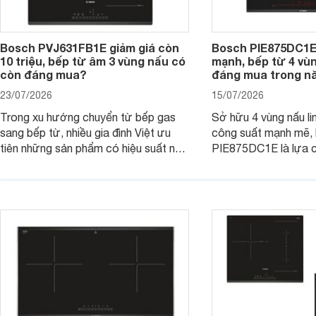
Bosch PVJ631FB1E giảm giá còn
Bosch PIE875DC1E
10 triệu, bếp từ âm 3 vùng nấu có
mạnh, bếp từ 4 vù
còn đáng mua?
đáng mua trong n
23/07/2026
15/07/2026
Trong xu hướng chuyển từ bếp gas
Sở hữu 4 vùng nấu li
sang bếp từ, nhiều gia đình Việt ưu
công suất mạnh mẽ,
tiên những sản phẩm có hiệu suất nấu
PIE875DC1E là lựa 
nướng cao, độ bền tốt và đến từ các
nhu cầu nấu nướng củ
thương hiệu uy tín. Bosch
thời được trang bị nh
PVJ631FB1E là một trong những
minh và tính năng an 
mẫu bếp đáp ứng tốt các tiêu chí này.