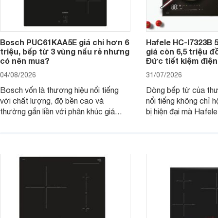
Bosch PUC61KAA5E giá chỉ hơn 6
Hafele HC-I7323B 5
triệu, bếp từ 3 vùng nấu rẻ nhưng
giá còn 6,5 triệu 
có nên mua?
Đức tiết kiệm điện
04/08/2026
31/07/2026
Bosch vốn là thương hiệu nổi tiếng
Dòng bếp từ của th
với chất lượng, độ bền cao và
nổi tiếng không chỉ hộ
thường gắn liền với phân khúc giá
bị hiện đại mà Hafe
cao. Tuy nhiên, trên thị trường hiện
536.61.886 còn đan
nay, mẫu bếp từ Bosch 3 vùng nấu
hàng, siêu thị điện m
PUC61KAA5E lại đang được nhiều
đưa tới lựa chọn ch
đơn vị phân phối với mức giá khá dễ
gia đình.
tiếp cận, thu hút sự quan tâm của
nhiều người tiêu dùng.