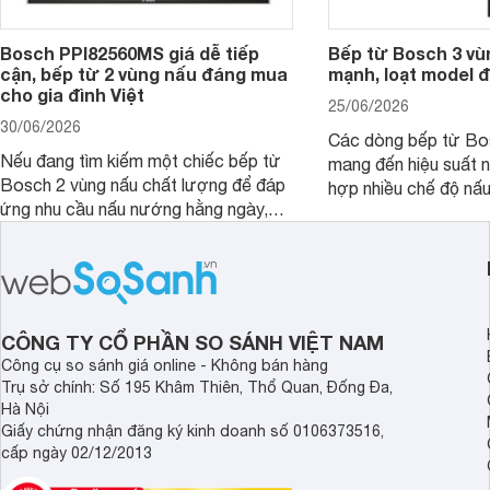
Bosch PPI82560MS giá dễ tiếp
Bếp từ Bosch 3 vù
cận, bếp từ 2 vùng nấu đáng mua
mạnh, loạt model 
cho gia đình Việt
25/06/2026
30/06/2026
Các dòng bếp từ Bo
Nếu đang tìm kiếm một chiếc bếp từ
mang đến hiệu suất 
Bosch 2 vùng nấu chất lượng để đáp
hợp nhiều chế độ nấu
ứng nhu cầu nấu nướng hằng ngày,
ưu hiệu quả sử dụng 
PPI82560MS là một trong những lựa
đây là một số mẫu b
chọn đáng cân nhắc.
vùng nấu đáng mua hi
CÔNG TY CỔ PHẦN SO SÁNH VIỆT NAM
Công cụ so sánh giá online - Không bán hàng
Trụ sở chính: Số 195 Khâm Thiên, Thổ Quan, Đống Đa,
Hà Nội
Giấy chứng nhận đăng ký kinh doanh số 0106373516,
cấp ngày 02/12/2013