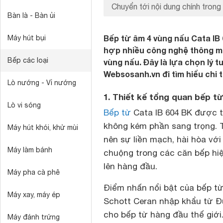
Chuyển tới nội dung chính trong 
Bàn là - Bàn ủi
Bếp từ âm 4 vùng nấu Cata IB 6
Máy hút bụi
hợp nhiều công nghệ thông mi
Bếp các loại
vùng nấu. Đây là lựa chọn lý 
Websosanh.vn đi tìm hiểu chi 
Lò nướng - Vỉ nướng
1. Thiết kế tổng quan bếp từ
Lò vi sóng
Bếp từ
Cata IB 604 BK được th
không kém phần sang trọng. T
Máy hút khói, khử mùi
nên sự liền mạch, hài hòa vớ
Máy làm bánh
chuộng trong các căn bếp hiệ
lên hàng đầu.
Máy pha cà phê
Điểm nhấn nổi bật của bếp t
Máy xay, máy ép
Schott Ceran nhập khẩu từ Đ
cho bếp từ hàng đầu thế giới
Máy đánh trứng