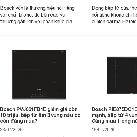
Bosch vốn là thương hiệu nổi tiếng
Dòng bếp từ của th
với chất lượng, độ bền cao và
nổi tiếng không chỉ hộ
thường gắn liền với phân khúc giá
bị hiện đại mà Hafe
cao. Tuy nhiên, trên thị trường hiện
536.61.886 còn đan
nay, mẫu bếp từ Bosch 3 vùng nấu
hàng, siêu thị điện m
PUC61KAA5E lại đang được nhiều
đưa tới lựa chọn ch
đơn vị phân phối với mức giá khá dễ
gia đình.
tiếp cận, thu hút sự quan tâm của
nhiều người tiêu dùng.
Bosch PVJ631FB1E giảm giá còn
Bosch PIE875DC1E
10 triệu, bếp từ âm 3 vùng nấu có
mạnh, bếp từ 4 vù
còn đáng mua?
đáng mua trong n
23/07/2026
15/07/2026