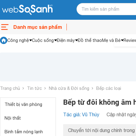
Danh mục sản phẩm
Công nghệ
Cuộc sống
Điện máy
Đồ thể thao
Mẹ và Bé
Revie
Trang chủ
Tin tức
Nhà cửa & Đời sống
Bếp các loại
Bếp từ đôi không âm h
Thiết bị văn phòng
Tác giả: Vũ Thúy
Cập nhật ngày
Nội thất
Chuyển tới nội dung chính trong 
Bình tắm nóng lạnh