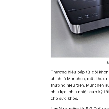
B
Thương hiệu bếp từ đôi khôn
chính là Munchen, một thươn
thương hiệu trên, Munchen sử
chịu lực, chịu nhiệt cực kỳ t
cho sức khỏe.
Ngoài ra, mâm từ E.G.O được