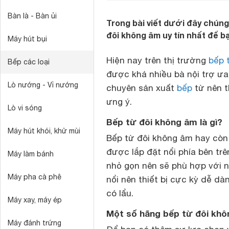
Bàn là - Bàn ủi
Trong bài viết dưới đây chúng
đôi không âm uy tín nhất để b
Máy hút bụi
Hiện nay trên thị trường
bếp 
Bếp các loại
được khá nhiều bà nội trợ ưa
Lò nướng - Vỉ nướng
chuyên sản xuất
bếp
từ nên t
ưng ý.
Lò vi sóng
Bếp từ đôi không âm là gì?
Máy hút khói, khử mùi
Bếp từ đôi không âm hay còn 
được lắp đặt nổi phía bên tr
Máy làm bánh
nhỏ gọn nên sẽ phù hợp với n
Máy pha cà phê
nổi nên thiết bị cực kỳ dễ d
có lẩu.
Máy xay, máy ép
Một số hãng bếp từ đôi khôn
Máy đánh trứng