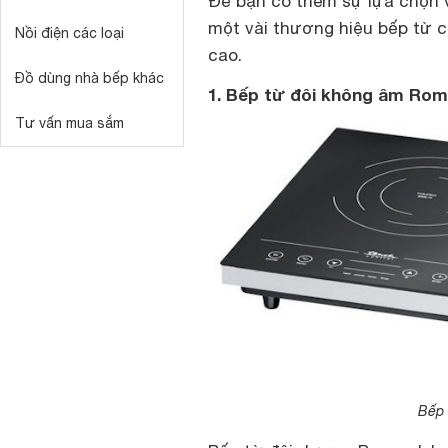
Để bạn có thêm sự lựa chọn
một vài thương hiệu bếp từ 
Nồi điện các loại
cao.
Đồ dùng nhà bếp khác
1. Bếp từ đôi không âm Ro
Tư vấn mua sắm
Bếp 