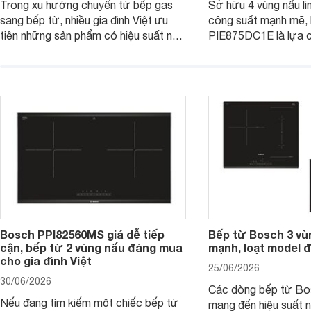
Trong xu hướng chuyển từ bếp gas
Sở hữu 4 vùng nấu li
sang bếp từ, nhiều gia đình Việt ưu
công suất mạnh mẽ,
tiên những sản phẩm có hiệu suất nấu
PIE875DC1E là lựa 
nướng cao, độ bền tốt và đến từ các
nhu cầu nấu nướng củ
thương hiệu uy tín. Bosch
thời được trang bị nh
PVJ631FB1E là một trong những
minh và tính năng an 
mẫu bếp đáp ứng tốt các tiêu chí này.
Bosch PPI82560MS giá dễ tiếp
Bếp từ Bosch 3 vù
cận, bếp từ 2 vùng nấu đáng mua
mạnh, loạt model 
cho gia đình Việt
25/06/2026
30/06/2026
Các dòng bếp từ Bo
Nếu đang tìm kiếm một chiếc bếp từ
mang đến hiệu suất 