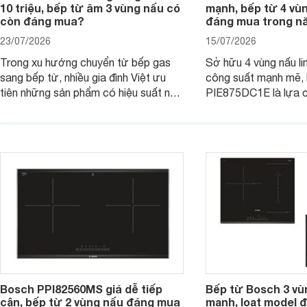
10 triệu, bếp từ âm 3 vùng nấu có
mạnh, bếp từ 4 vù
còn đáng mua?
đáng mua trong n
23/07/2026
15/07/2026
Trong xu hướng chuyển từ bếp gas
Sở hữu 4 vùng nấu li
sang bếp từ, nhiều gia đình Việt ưu
công suất mạnh mẽ,
tiên những sản phẩm có hiệu suất nấu
PIE875DC1E là lựa 
nướng cao, độ bền tốt và đến từ các
nhu cầu nấu nướng củ
thương hiệu uy tín. Bosch
thời được trang bị nh
PVJ631FB1E là một trong những
minh và tính năng an 
mẫu bếp đáp ứng tốt các tiêu chí này.
Bosch PPI82560MS giá dễ tiếp
Bếp từ Bosch 3 vù
cận, bếp từ 2 vùng nấu đáng mua
mạnh, loạt model 