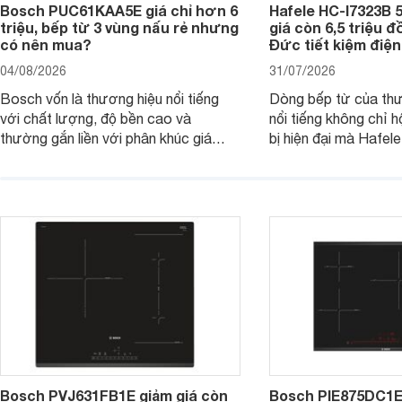
Bosch PUC61KAA5E giá chỉ hơn 6
Hafele HC-I7323B 5
triệu, bếp từ 3 vùng nấu rẻ nhưng
giá còn 6,5 triệu 
có nên mua?
Đức tiết kiệm điện
04/08/2026
31/07/2026
Bosch vốn là thương hiệu nổi tiếng
Dòng bếp từ của th
với chất lượng, độ bền cao và
nổi tiếng không chỉ hộ
thường gắn liền với phân khúc giá
bị hiện đại mà Hafe
cao. Tuy nhiên, trên thị trường hiện
536.61.886 còn đan
nay, mẫu bếp từ Bosch 3 vùng nấu
hàng, siêu thị điện m
PUC61KAA5E lại đang được nhiều
đưa tới lựa chọn ch
đơn vị phân phối với mức giá khá dễ
gia đình.
tiếp cận, thu hút sự quan tâm của
nhiều người tiêu dùng.
Bosch PVJ631FB1E giảm giá còn
Bosch PIE875DC1E