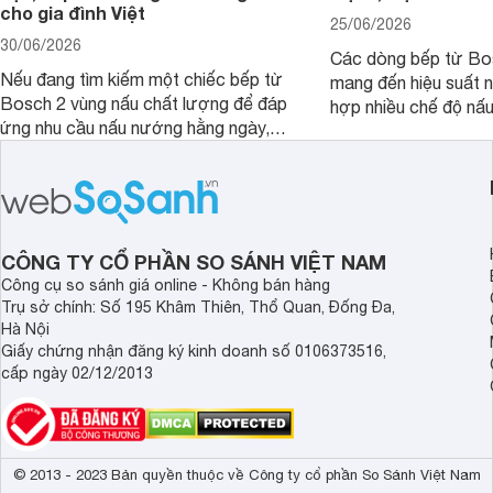
cho gia đình Việt
25/06/2026
30/06/2026
Các dòng bếp từ Bo
Nếu đang tìm kiếm một chiếc bếp từ
mang đến hiệu suất 
Bosch 2 vùng nấu chất lượng để đáp
hợp nhiều chế độ nấu
ứng nhu cầu nấu nướng hằng ngày,
ưu hiệu quả sử dụng 
PPI82560MS là một trong những lựa
đây là một số mẫu b
chọn đáng cân nhắc.
vùng nấu đáng mua hi
CÔNG TY CỔ PHẦN SO SÁNH VIỆT NAM
Công cụ so sánh giá online - Không bán hàng
Trụ sở chính: Số 195 Khâm Thiên, Thổ Quan, Đống Đa,
Hà Nội
Giấy chứng nhận đăng ký kinh doanh số 0106373516,
cấp ngày 02/12/2013
© 2013 - 2023 Bản quyền thuộc về Công ty cổ phần So Sánh Việt Nam