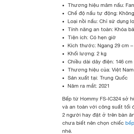
Thương hiệu mâm nấu: Fa
Chế độ nấu tự động: Khôn
Loại nồi nấu: Chỉ sử dụng l
Tính năng an toàn: Khóa bả
Tiện ích: Có hẹn giờ
Kích thước: Ngang 29 cm –
Khối lượng: 2 kg
Chiều dài dây điện: 146 cm
Thương hiệu của: Việt Na
Sản xuất tại: Trung Quốc
Năm ra mắt: 2021
Bếp từ Hommy FS-IC324 sở hữ
và an toàn với công suất tối đ
2 người hay đặt ở trên bàn ă
chưa biết nên chọn chiếc
bếp
nhé.