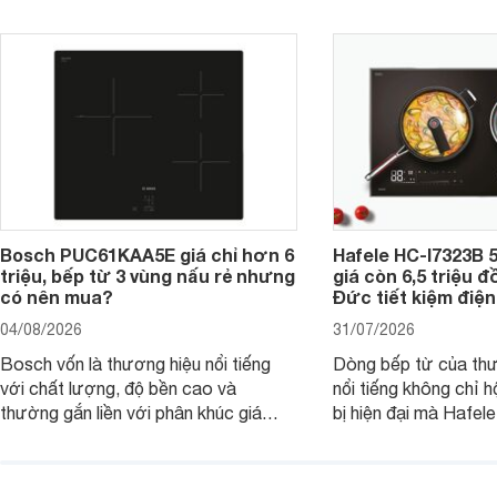
Bosch PUC61KAA5E giá chỉ hơn 6
Hafele HC-I7323B 5
triệu, bếp từ 3 vùng nấu rẻ nhưng
giá còn 6,5 triệu 
có nên mua?
Đức tiết kiệm điện
04/08/2026
31/07/2026
Bosch vốn là thương hiệu nổi tiếng
Dòng bếp từ của th
với chất lượng, độ bền cao và
nổi tiếng không chỉ hộ
thường gắn liền với phân khúc giá
bị hiện đại mà Hafe
cao. Tuy nhiên, trên thị trường hiện
536.61.886 còn đan
nay, mẫu bếp từ Bosch 3 vùng nấu
hàng, siêu thị điện m
PUC61KAA5E lại đang được nhiều
đưa tới lựa chọn ch