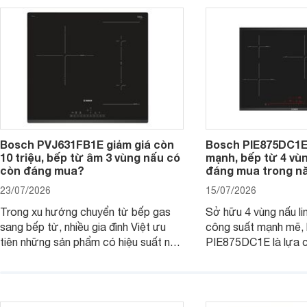
đơn vị phân phối với mức giá khá dễ
gia đình.
tiếp cận, thu hút sự quan tâm của
nhiều người tiêu dùng.
Bosch PVJ631FB1E giảm giá còn
Bosch PIE875DC1E
10 triệu, bếp từ âm 3 vùng nấu có
mạnh, bếp từ 4 vù
còn đáng mua?
đáng mua trong n
23/07/2026
15/07/2026
Trong xu hướng chuyển từ bếp gas
Sở hữu 4 vùng nấu li
sang bếp từ, nhiều gia đình Việt ưu
công suất mạnh mẽ,
tiên những sản phẩm có hiệu suất nấu
PIE875DC1E là lựa 
nướng cao, độ bền tốt và đến từ các
nhu cầu nấu nướng củ
thương hiệu uy tín. Bosch
thời được trang bị nh
PVJ631FB1E là một trong những
minh và tính năng an 
mẫu bếp đáp ứng tốt các tiêu chí này.