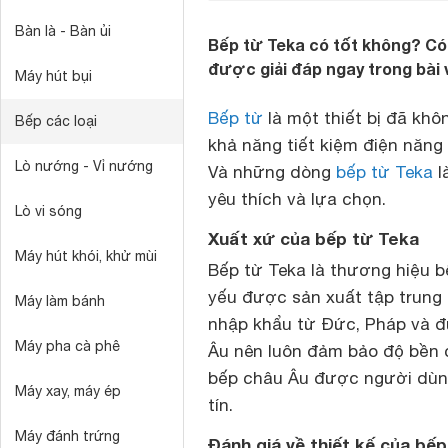
Bàn là - Bàn ủi
Bếp từ Teka có tốt không? Có
được giải đáp ngay trong bài 
Máy hút bụi
Bếp từ
là một thiết bị đã khôn
Bếp các loại
khả năng tiết kiệm điện năng
Lò nướng - Vỉ nướng
Và những dòng
bếp từ Teka
l
yêu thích và lựa chọn.
Lò vi sóng
Xuất xứ của bếp từ Teka
Máy hút khói, khử mùi
Bếp từ Teka là thương hiệu b
yếu được sản xuất tập trung 
Máy làm bánh
nhập khẩu từ Đức, Pháp và đ
Máy pha cà phê
Âu nên luôn đảm bảo độ bền c
bếp châu Âu được người dùng 
Máy xay, máy ép
tín.
Máy đánh trứng
Đánh giá về thiết kế của bế