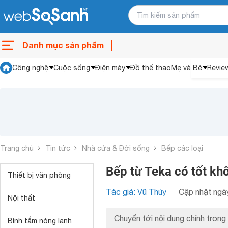
Danh mục sản phẩm
Công nghệ
Cuộc sống
Điện máy
Đồ thể thao
Mẹ và Bé
Revie
Trang chủ
Tin tức
Nhà cửa & Đời sống
Bếp các loại
Bếp từ Teka có tốt k
Thiết bị văn phòng
Tác giả: Vũ Thúy
Cập nhật ngày
Nội thất
Chuyển tới nội dung chính trong 
Bình tắm nóng lạnh