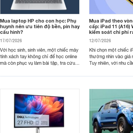
Mua laptop HP cho con học: Phụ
Mua iPad theo vòn
huynh nên ưu tiên độ bền, pin hay
cấp: iPad 11 (A16)
cấu hình?
kiểm soát chi phí 
17/07/2026
12/07/2026
Với học sinh, sinh viên, một chiếc máy
Khi chọn một chiếc i
tính xách tay không chỉ để học online
thường nhìn vào giá 
mà còn phục vụ làm bài tập, tra cứu,
Tuy nhiên, với nhu cầ
thuyết trình và giải trí nhẹ. Khi chọn
việc nhẹ và giải trí t
laptop HP cho con, phụ huynh nên
quan trọng hơn là tổn
nhìn theo nhu cầu sử dụng nhiều năm
mua bản nào, có cần
thay vì chỉ so sánh cấu hình trên giấy.
không, dùng được ba
nên nâng cấp.