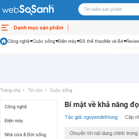
Danh mục sản phẩm
Công nghệ
Cuộc sống
Điện máy
Đồ thể thao
Mẹ và Bé
Revie
Trang chủ
Tin tức
Cuộc sống
Bí mật về khả năng đọ
Công nghệ
Tác giả: nguyendinhtung
Cập nh
Điện máy
Chuyển tới nội dung chính trong 
Nhà cửa & Đời sống