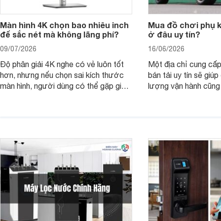
Màn hình 4K chọn bao nhiêu inch
Mua đồ chơi phụ ki
để sắc nét mà không lãng phí?
ở đâu uy tín?
09/07/2026
16/06/2026
Độ phân giải 4K nghe có vẻ luôn tốt
Một địa chỉ cung cấp
hơn, nhưng nếu chọn sai kích thước
bán tải uy tín sẽ giú
màn hình, người dùng có thể gặp giao
lượng vận hành cũng
diện quá nhỏ, phải phóng to nhiều
của chủ xe khi lên đ
hoặc không tận dụng hết không gian
hai" của mình.
hiển thị. Vậy màn hình 4K nên chọn
bao nhiêu inch là hợp lý?