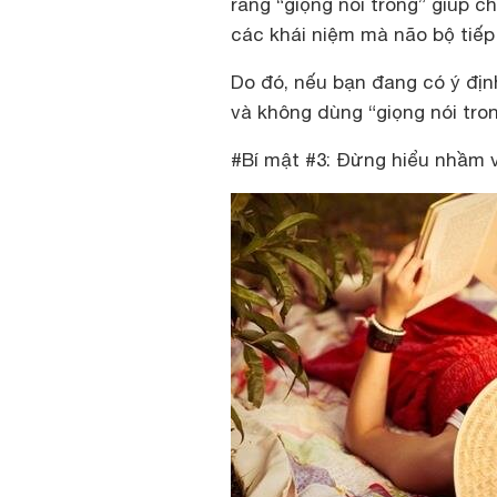
rằng “giọng nói trong” giúp c
các khái niệm mà não bộ tiếp
Do đó, nếu bạn đang có ý địn
và không dùng “giọng nói tro
#Bí mật #3: Đừng hiểu nhầm v