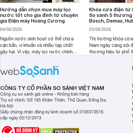
Hướng dẫn chọn mua máy lọc
Khóa cửa điện tử 
nước tốt cho gia đình từ chuyên
So sánh 5 thương 
gia Điện máy Hoàng Cương
Bosch, Demax, Hub
04/06/2026
03/06/2026
Nguồn nước sinh hoạt có thể chứa
Thị trường khóa cửa 
cặn bẩn, vi khuẩn và nhiều tạp chất
Nam ngày càng sôi đ
gây hại. Vì vậy, máy lọc nước chính
thương hiệu từ phổ 
hãng là giải pháp hiệu quả giúp bảo vệ
cấp. Nếu bạn đang b
sức khỏe và đảm bảo nguồn nước
cửa điện tử hãng nào 
sạch cho cả gia đình.
sẽ so sánh 5 thương
tâm nhiều hiện nay: 
Demax, Hubert và Gi
CÔNG TY CỔ PHẦN SO SÁNH VIỆT NAM
Công cụ so sánh giá online - Không bán hàng
Trụ sở chính: Số 195 Khâm Thiên, Thổ Quan, Đống Đa,
Hà Nội
Giấy chứng nhận đăng ký kinh doanh số 0106373516,
cấp ngày 02/12/2013