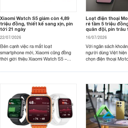
Xiaomi Watch S5 giảm còn 4,89
Loạt điện thoại Mo
triệu đồng, thiết kế sang xịn, pin
rẻ tầm 5 triệu đồn
tới 21 ngày
quân đội, pin trâu
22/07/2026
16/07/2026
Bên cạnh việc ra mắt loạt
Với ngân sách khoảng
smartphone mới, Xiaomi cũng đồng
người dùng Việt hiện
thời giới thiệu Xiaomi Watch S5 –
chọn điện thoại Mot
phiên bản nâng cấp mới nhất của
với các nhu cầu sử d
dòng đồng hồ thông minh cao cấp
giải trí, chụp ảnh đế
Watch S.
ngày.