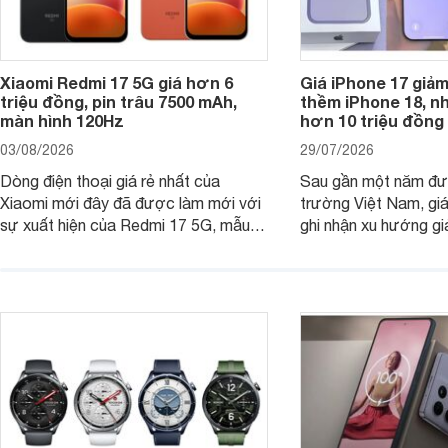
Xiaomi Redmi 17 5G giá hơn 6
Giá iPhone 17 giả
triệu đồng, pin trâu 7500 mAh,
thềm iPhone 18, n
màn hình 120Hz
hơn 10 triệu đồng
03/08/2026
29/07/2026
Dòng điện thoại giá rẻ nhất của
Sau gần một năm đượ
Xiaomi mới đây đã được làm mới với
trường Việt Nam, gi
sự xuất hiện của Redmi 17 5G, mẫu
ghi nhận xu hướng gi
máy đang nhận được sự quan tâm
cửa hàng phân phối c
của nhiều khách hàng.
nhiên, mức độ giảm 
máy có sự khác biệt 