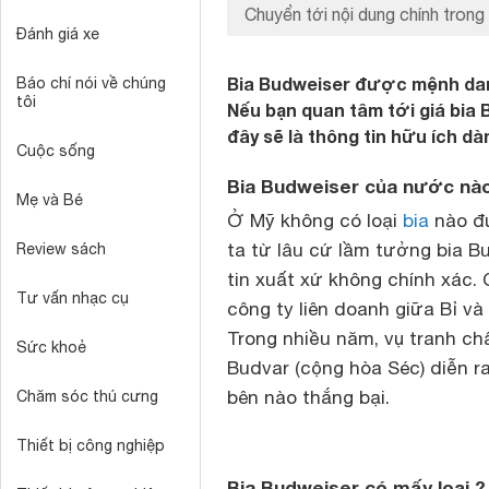
Chuyển tới nội dung chính trong 
Đánh giá xe
Bia Budweiser được mệnh danh
Báo chí nói về chúng
tôi
Nếu bạn quan tâm tới giá bia 
đây sẽ là thông tin hữu ích dà
Cuộc sống
Bia Budweiser của nước nà
Mẹ và Bé
Ở Mỹ không có loại
bia
nào đ
ta từ lâu cứ lầm tưởng bia Bu
Review sách
tin xuất xứ không chính xác.
Tư vấn nhạc cụ
công ty liên doanh giữa Bỉ v
Trong nhiều năm, vụ tranh c
Sức khoẻ
Budvar (cộng hòa Séc) diễn r
bên nào thắng bại.
Chăm sóc thú cưng
Thiết bị công nghiệp
Bia Budweiser có mấy loại 