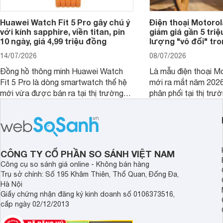
Huawei Watch Fit 5 Pro gây chú ý
Điện thoại Motoro
với kính sapphire, viền titan, pin
giảm giá gần 5 tri
10 ngày, giá 4,99 triệu đồng
lượng "vô đối" tr
14/07/2026
08/07/2026
Đồng hồ thông minh Huawei Watch
Là mẫu điện thoại Mo
Fit 5 Pro là dòng smartwatch thế hệ
mới ra mắt năm 202
mới vừa được bán ra tại thị trường
phân phối tại thị trư
Việt Nam năm 2026. Sản phẩm phát
Motorola Signature
huy thế mạnh từ thế hệ tiền nhiệm với
khúc cao cấp. Hiện 
thiết kế thời thượng cùng nhiều tính
được nhiều đại lý á
năng hiện đại.
trình giảm giá hấp d
thêm một lựa chọn c
CÔNG TY CỔ PHẦN SO SÁNH VIỆT NAM
người dùng Việt.
Công cụ so sánh giá online - Không bán hàng
Trụ sở chính: Số 195 Khâm Thiên, Thổ Quan, Đống Đa,
Hà Nội
Giấy chứng nhận đăng ký kinh doanh số 0106373516,
cấp ngày 02/12/2013