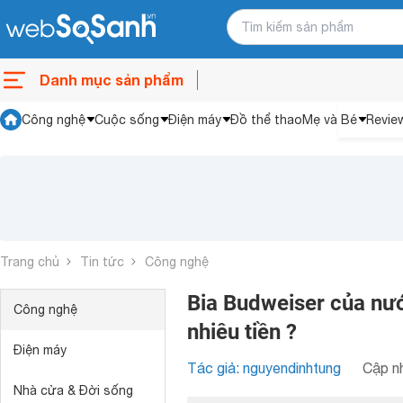
Danh mục sản phẩm
Công nghệ
Cuộc sống
Điện máy
Đồ thể thao
Mẹ và Bé
Revie
Trang chủ
Tin tức
Công nghệ
Bia Budweiser của nư
Công nghệ
nhiêu tiền ?
Điện máy
Tác giả: nguyendinhtung
Cập nh
Nhà cửa & Đời sống