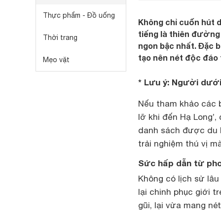
Thực phẩm - Đồ uống
Không chỉ cuốn hút d
tiếng là thiên đường
Thời trang
ngon bậc nhất. Đặc b
tạo nên nét độc đáo 
Mẹo vặt
* Lưu ý: Người dướ
Nếu tham khảo các bà
lỡ khi đến Hạ Long’,
danh sách được du k
trải nghiệm thú vị m
Sức hấp dẫn từ pho
Không có lịch sử lâu
lại chinh phục giới 
gũi, lại vừa mang né