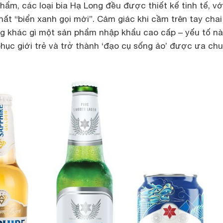
hẩm, các loại bia Hạ Long đều được thiết kế tinh tế, v
t “biển xanh gọi mời”. Cảm giác khi cầm trên tay cha
ng khác gì một sản phẩm nhập khẩu cao cấp – yếu tố n
hục giới trẻ và trở thành ‘đạo cụ sống ảo’ được ưa ch