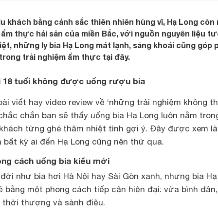
u khách bằng cảnh sắc thiên nhiên hùng vĩ, Hạ Long còn 
 ẩm thực hải sản của miền Bắc, với nguồn nguyên liệu tư
iệt, những ly bia Hạ Long mát lạnh, sảng khoái cũng góp 
trong trải nghiệm ẩm thực tại đây.
i 18 tuổi không được uống rượu bia
i viết hay video review về ‘những trải nghiệm không t
 chắc chắn bạn sẽ thấy uống bia Hạ Long luôn nằm tron
hách từng ghé thăm nhiệt tình gợi ý. Đây được xem l
à bất kỳ ai đến Hạ Long cũng nên thử qua.
ng cách uống bia kiểu mới
 đời như bia hơi Hà Nội hay Sài Gòn xanh, nhưng bia H
trẻ bằng một phong cách tiếp cận hiện đại: vừa bình dân
t thời thượng và sành điệu.