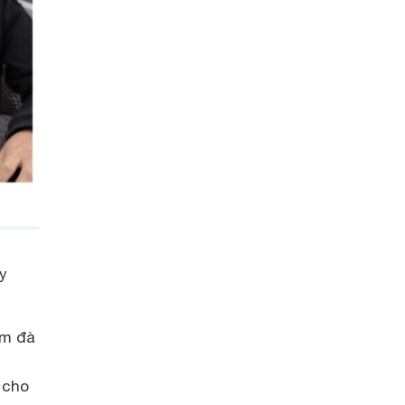
y
ậm đà
 cho