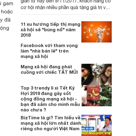
gian từ nay đến 9/11/2017, khách hàng có
ới gam
cơ hội nhận nhiều phần quà tặng giá trị với
i hoặc
đơn hàng trên 500.000 đồng.
ày đã
11 xu hướng tiếp thị mạng
uộng
xã hội sẽ "bùng nổ" năm
2018
Facebook với tham vọng
làm "nhà bán lẻ" trên
mạng xã hội
Mạng xã hội đang phát
cuồng với chiếc TẤT MŨI
Top 3 trendy lì xì Tết Kỷ
Hợi 2019 đang gây sốt
cộng đồng mạng xã hội -
bạn đã sắm cho mình mẫu
nào chưa ?
BizTime là gì? Tìm hiểu về
mạng xã hội lớn nhất dành
riêng cho người Việt Nam