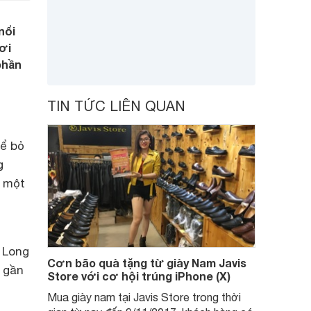
nổi
ơi
phần
TIN TỨC LIÊN QUAN
hể bỏ
g
à một
ạ Long
Cơn bão quà tặng từ giày Nam Javis
, gần
Store với cơ hội trúng iPhone (X)
Mua giày nam tại Javis Store trong thời