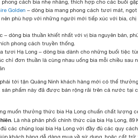
 phong cách bia nhẹ nhàng, thích hợp cho các buổi gặ
ire Golden
– dòng bia mang phong cách tươi mát, ngọt
s nên phù hợp với những người mới tiếp xúc với bia, chị
c – dòng bia thuần khiết nhất với vị bia nguyên bản, ph
hích phong cách truyền thống.
ia tươi Hạ Long – dòng bia dành cho những buổi tiệc tù
ặc chỉ đơn thuần là cùng nhau uống bia mỗi chiều sau 
ãn
 phải tới tận Quảng Ninh khách hàng mới có thể thưởn
 sản phẩm này đã được bán rộng rãi trên cả nước tại 
àng muốn thưởng thức bia Hạ Long chuẩn chất lượng c
hiên
. Là nhà phân phối chính thức của bia Hạ Long, 89
 đủ các chủng loại bia Hạ Long với đầy đủ các quy cách
giúp khách hàng dễ dàng mua về sử dụng, hoặc cất trữ