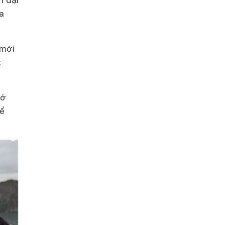
a
 mới
t
hớ
để