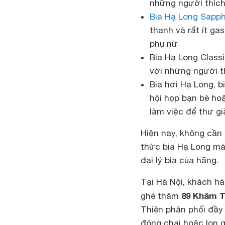
những người thích
Bia Hạ Long Sapph
thanh và rất ít ga
phụ nữ
Bia Hạ Long Classi
với những người t
Bia hơi Hạ Long, b
hội họp bạn bè ho
làm việc để thư gi
Hiện nay, không cần
thức bia Hạ Long mà
đại lý bia của hãng.
Tại Hà Nội, khách h
89 Khâm T
ghé thăm
Thiên phân phối đầy
đóng chai hoặc lon 