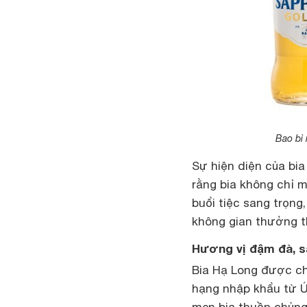
Bao bì
Sự hiện diện của bia
rằng bia không chỉ 
buổi tiệc sang trọng,
không gian thưởng t
Hương vị đậm đà, s
Bia Hạ Long được ch
hạng nhập khẩu từ Úc
men bia thuần chủng