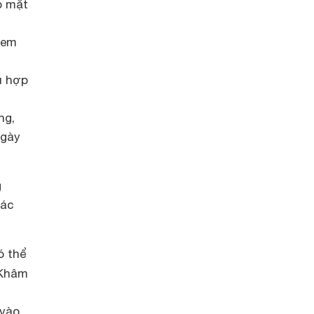
p mặt
 em
ù hợp
ng,
ngày
g
các
ó thể
 Khâm
 vào