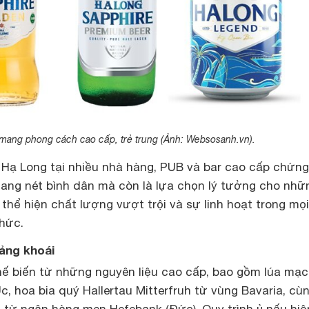
 mang phong cách cao cấp, trẻ trung (Ảnh: Websosanh.vn).
 Hạ Long tại nhiều nhà hàng, PUB và bar cao cấp chứng
mang nét bình dân mà còn là lựa chọn lý tưởng cho nhữ
 thể hiện chất lượng vượt trội và sự linh hoạt trong mọi
hức.
ảng khoái
ế biến từ những nguyên liệu cao cấp, bao gồm lúa mạ
, hoa bia quý Hallertau Mitterfruh từ vùng Bavaria, cù
 từ ngân hàng men Hefebank (Đức). Quy trình ủ nấu hiệ