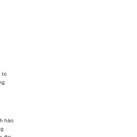
 tỏ
ng
ch hảo
ng
n đại