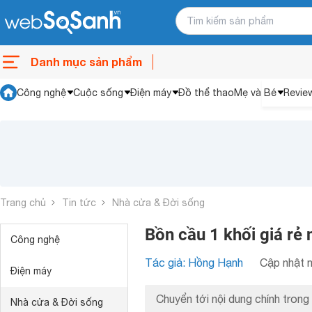
Danh mục sản phẩm
Công nghệ
Cuộc sống
Điện máy
Đồ thể thao
Mẹ và Bé
Revie
Trang chủ
Tin tức
Nhà cửa & Đời sống
Bồn cầu 1 khối giá rẻ 
Công nghệ
Tác giả: Hồng Hạnh
Cập nhật n
Điện máy
Chuyển tới nội dung chính trong 
Nhà cửa & Đời sống