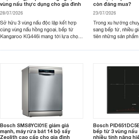
vùng nấu thực dụng cho gia đình
còn đáng mua?
28/07/2026
23/07/2026
Sở hữu 3 vùng nấu độc lập kết hợp
Trong xu hướng chuy
cùng vùng nấu hồng ngoại, bếp từ
sang bếp từ, nhiều gi
Kangaroo KG446i mang tới lựa chọn
tiên những sản phẩm 
đáng cân nhắc cho nhu cầu nấu
nướng cao, độ bền t
nướng tại gia đình. Hiện sản phẩm
thương hiệu uy tín. 
cũng đang được giảm giá khá sâu tại
PVJ631FB1E là một 
nhiều cửa hàng, đại lý.
mẫu bếp đáp ứng tốt 
Bosch SMS8YCI01E giảm giá
Bosch PID651DC5E 
mạnh, máy rửa bát 14 bộ sấy
bếp từ 3 vùng nấu 
Zeolith cao cấp cho gia đình
nhiều tính năng hi