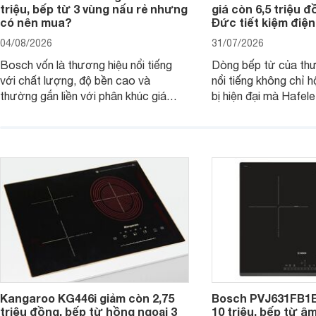
triệu, bếp từ 3 vùng nấu rẻ nhưng
giá còn 6,5 triệu 
có nên mua?
Đức tiết kiệm điện
04/08/2026
31/07/2026
Bosch vốn là thương hiệu nổi tiếng
Dòng bếp từ của th
với chất lượng, độ bền cao và
nổi tiếng không chỉ hộ
thường gắn liền với phân khúc giá
bị hiện đại mà Hafe
cao. Tuy nhiên, trên thị trường hiện
536.61.886 còn đan
nay, mẫu bếp từ Bosch 3 vùng nấu
hàng, siêu thị điện m
PUC61KAA5E lại đang được nhiều
đưa tới lựa chọn ch
đơn vị phân phối với mức giá khá dễ
gia đình.
tiếp cận, thu hút sự quan tâm của
nhiều người tiêu dùng.
Kangaroo KG446i giảm còn 2,75
Bosch PVJ631FB1E
triệu đồng, bếp từ hồng ngoại 3
10 triệu, bếp từ â