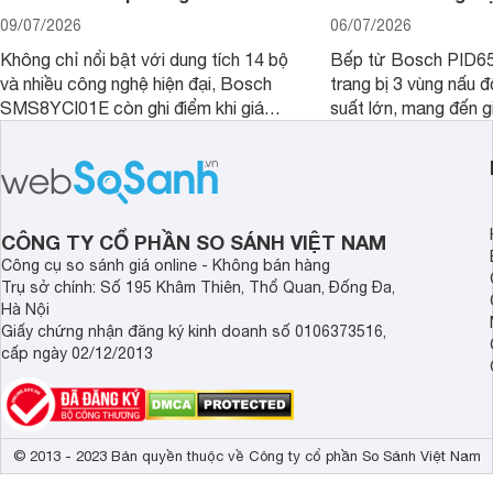
09/07/2026
06/07/2026
Không chỉ nổi bật với dung tích 14 bộ
Bếp từ Bosch PID
và nhiều công nghệ hiện đại, Bosch
trang bị 3 vùng nấu 
SMS8YCI01E còn ghi điểm khi giá
suất lớn, mang đến g
bán thực tế đã giảm đáng kể so với
nướng linh hoạt và h
thời điểm mới mở bán, mang lại tỷ lệ
gia đình.
giá trị/chi phí hấp dẫn hơn cho người
dùng đang tìm kiếm một mẫu máy rửa
bát cao cấp.
CÔNG TY CỔ PHẦN SO SÁNH VIỆT NAM
Công cụ so sánh giá online - Không bán hàng
Trụ sở chính: Số 195 Khâm Thiên, Thổ Quan, Đống Đa,
Hà Nội
Giấy chứng nhận đăng ký kinh doanh số 0106373516,
cấp ngày 02/12/2013
© 2013 - 2023 Bản quyền thuộc về Công ty cổ phần So Sánh Việt Nam