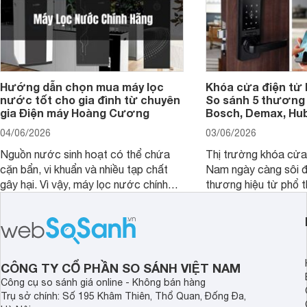
Hướng dẫn chọn mua máy lọc
Khóa cửa điện tử 
nước tốt cho gia đình từ chuyên
So sánh 5 thương 
gia Điện máy Hoàng Cương
Bosch, Demax, Hub
04/06/2026
03/06/2026
Nguồn nước sinh hoạt có thể chứa
Thị trường khóa cửa 
cặn bẩn, vi khuẩn và nhiều tạp chất
Nam ngày càng sôi đ
gây hại. Vì vậy, máy lọc nước chính
thương hiệu từ phổ 
hãng là giải pháp hiệu quả giúp bảo vệ
cấp. Nếu bạn đang b
sức khỏe và đảm bảo nguồn nước
cửa điện tử hãng nào 
sạch cho cả gia đình.
sẽ so sánh 5 thương
tâm nhiều hiện nay: 
Demax, Hubert và Gi
CÔNG TY CỔ PHẦN SO SÁNH VIỆT NAM
Công cụ so sánh giá online - Không bán hàng
Trụ sở chính: Số 195 Khâm Thiên, Thổ Quan, Đống Đa,