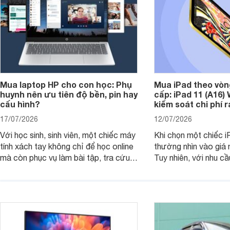
Mua laptop HP cho con học: Phụ
Mua iPad theo vòn
huynh nên ưu tiên độ bền, pin hay
cấp: iPad 11 (A16)
cấu hình?
kiểm soát chi phí 
17/07/2026
12/07/2026
Với học sinh, sinh viên, một chiếc máy
Khi chọn một chiếc i
tính xách tay không chỉ để học online
thường nhìn vào giá 
mà còn phục vụ làm bài tập, tra cứu,
Tuy nhiên, với nhu cầ
thuyết trình và giải trí nhẹ. Khi chọn
việc nhẹ và giải trí t
laptop HP cho con, phụ huynh nên
quan trọng hơn là tổn
nhìn theo nhu cầu sử dụng nhiều năm
mua bản nào, có cần
thay vì chỉ so sánh cấu hình trên giấy.
không, dùng được ba
nên nâng cấp.