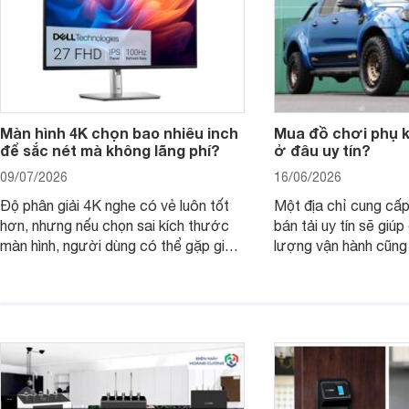
Màn hình 4K chọn bao nhiêu inch
Mua đồ chơi phụ ki
để sắc nét mà không lãng phí?
ở đâu uy tín?
09/07/2026
16/06/2026
Độ phân giải 4K nghe có vẻ luôn tốt
Một địa chỉ cung cấp
hơn, nhưng nếu chọn sai kích thước
bán tải uy tín sẽ giú
màn hình, người dùng có thể gặp giao
lượng vận hành cũng
diện quá nhỏ, phải phóng to nhiều
của chủ xe khi lên đ
hoặc không tận dụng hết không gian
hai" của mình.
hiển thị. Vậy màn hình 4K nên chọn
bao nhiêu inch là hợp lý?