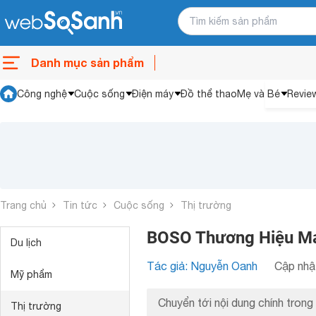
Danh mục sản phẩm
Công nghệ
Cuộc sống
Điện máy
Đồ thể thao
Mẹ và Bé
Revie
Trang chủ
Tin tức
Cuộc sống
Thị trường
BOSO Thương Hiệu Má
Du lịch
Tác giả: Nguyễn Oanh
Cập nhật
Mỹ phẩm
Chuyển tới nội dung chính trong 
Thị trường