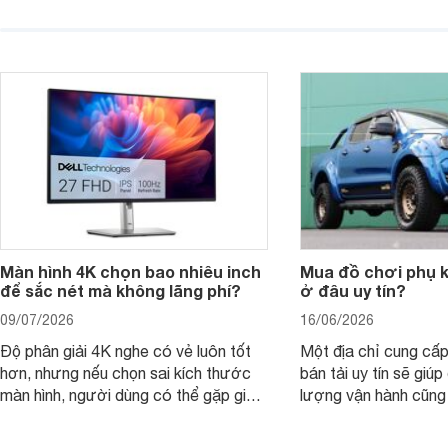
thuyết trình và giải trí nhẹ. Khi chọn
việc nhẹ và giải trí t
laptop HP cho con, phụ huynh nên
quan trọng hơn là tổn
nhìn theo nhu cầu sử dụng nhiều năm
mua bản nào, có cần
thay vì chỉ so sánh cấu hình trên giấy.
không, dùng được ba
nên nâng cấp.
Màn hình 4K chọn bao nhiêu inch
Mua đồ chơi phụ ki
để sắc nét mà không lãng phí?
ở đâu uy tín?
09/07/2026
16/06/2026
Độ phân giải 4K nghe có vẻ luôn tốt
Một địa chỉ cung cấp
hơn, nhưng nếu chọn sai kích thước
bán tải uy tín sẽ giú
màn hình, người dùng có thể gặp giao
lượng vận hành cũng
diện quá nhỏ, phải phóng to nhiều
của chủ xe khi lên đ
hoặc không tận dụng hết không gian
hai" của mình.