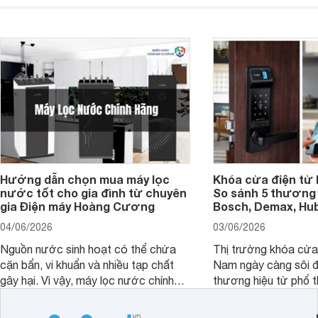
hiển thị. Vậy màn hình 4K nên chọn
bao nhiêu inch là hợp lý?
Hướng dẫn chọn mua máy lọc
Khóa cửa điện tử 
nước tốt cho gia đình từ chuyên
So sánh 5 thương 
gia Điện máy Hoàng Cương
Bosch, Demax, Hub
04/06/2026
03/06/2026
Nguồn nước sinh hoạt có thể chứa
Thị trường khóa cửa 
cặn bẩn, vi khuẩn và nhiều tạp chất
Nam ngày càng sôi đ
gây hại. Vì vậy, máy lọc nước chính
thương hiệu từ phổ 
hãng là giải pháp hiệu quả giúp bảo vệ
cấp. Nếu bạn đang b
sức khỏe và đảm bảo nguồn nước
cửa điện tử hãng nào 