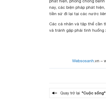
phát hiện, phòng chống bệnh
nay, các biện pháp phát hiện
tiền sử đi lại tại các nước li
Các cá nhân và tập thể cần t
và tránh gặp phải tình huống 
Websosanh
.vn – 
"Cuộc sống"
Quay trở lại