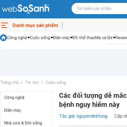
Danh mục sản phẩm
Công nghệ
Cuộc sống
Điện máy
Đồ thể thao
Mẹ và Bé
Revie
Trang chủ
Tin tức
Cuộc sống
Các đối tượng dễ mắc
Công nghệ
bệnh nguy hiểm này
Điện máy
Tác giả: nguyendinhtung
Cập nh
Nhà cửa & Đời sống