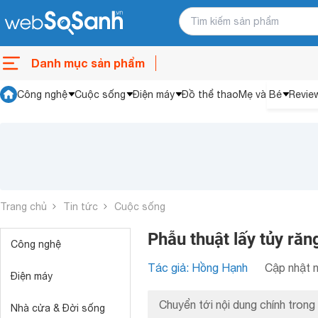
Danh mục sản phẩm
Công nghệ
Cuộc sống
Điện máy
Đồ thể thao
Mẹ và Bé
Revie
Trang chủ
Tin tức
Cuộc sống
Phẫu thuật lấy tủy ră
Công nghệ
Tác giả: Hồng Hạnh
Cập nhật n
Điện máy
Chuyển tới nội dung chính trong 
Nhà cửa & Đời sống