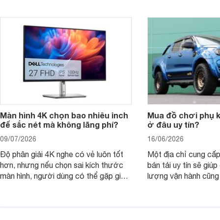
nhìn theo nhu cầu sử dụng nhiều năm
mua bản nào, có cần
thay vì chỉ so sánh cấu hình trên giấy.
không, dùng được ba
nên nâng cấp.
Màn hình 4K chọn bao nhiêu inch
Mua đồ chơi phụ ki
để sắc nét mà không lãng phí?
ở đâu uy tín?
09/07/2026
16/06/2026
Độ phân giải 4K nghe có vẻ luôn tốt
Một địa chỉ cung cấp
hơn, nhưng nếu chọn sai kích thước
bán tải uy tín sẽ giú
màn hình, người dùng có thể gặp giao
lượng vận hành cũng
diện quá nhỏ, phải phóng to nhiều
của chủ xe khi lên đ
hoặc không tận dụng hết không gian
hai" của mình.
hiển thị. Vậy màn hình 4K nên chọn
bao nhiêu inch là hợp lý?