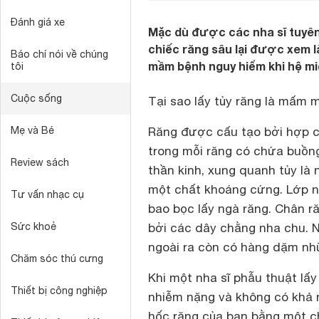
Đánh giá xe
Mặc dù được các nha sĩ tuyên 
chiếc răng sâu lại được xem l
Báo chí nói về chúng
mầm bệnh nguy hiểm khi hệ miễ
tôi
Cuộc sống
Tại sao lấy tủy răng là mấm
Mẹ và Bé
Răng được cấu tạo bởi hợp c
trong mỗi răng có chứa buồ
Review sách
thần kinh, xung quanh tủy là 
một chất khoáng cứng. Lớp n
Tư vấn nhạc cụ
bao bọc lấy ngà răng. Chân 
Sức khoẻ
bởi các dây chằng nha chu. N
ngoài ra còn có hàng dặm nh
Chăm sóc thú cưng
Khi một nha sĩ phẫu thuật lấy
Thiết bị công nghiệp
nhiễm nặng và không có khả n
hốc răng của bạn bằng một ch