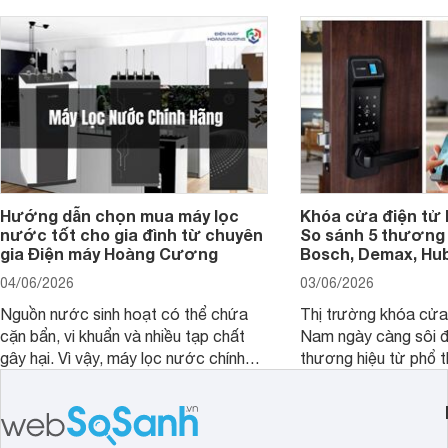
Hướng dẫn chọn mua máy lọc
Khóa cửa điện tử 
nước tốt cho gia đình từ chuyên
So sánh 5 thương 
gia Điện máy Hoàng Cương
Bosch, Demax, Hub
04/06/2026
03/06/2026
Nguồn nước sinh hoạt có thể chứa
Thị trường khóa cửa 
cặn bẩn, vi khuẩn và nhiều tạp chất
Nam ngày càng sôi đ
gây hại. Vì vậy, máy lọc nước chính
thương hiệu từ phổ 
hãng là giải pháp hiệu quả giúp bảo vệ
cấp. Nếu bạn đang b
sức khỏe và đảm bảo nguồn nước
cửa điện tử hãng nào 
sạch cho cả gia đình.
sẽ so sánh 5 thương
tâm nhiều hiện nay: 