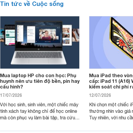
Tin tức về Cuộc sống
Mua laptop HP cho con học: Phụ
Mua iPad theo vòn
huynh nên ưu tiên độ bền, pin hay
cấp: iPad 11 (A16)
cấu hình?
kiểm soát chi phí 
17/07/2026
12/07/2026
Với học sinh, sinh viên, một chiếc máy
Khi chọn một chiếc i
tính xách tay không chỉ để học online
thường nhìn vào giá 
mà còn phục vụ làm bài tập, tra cứu,
Tuy nhiên, với nhu cầ
thuyết trình và giải trí nhẹ. Khi chọn
việc nhẹ và giải trí t
laptop HP cho con, phụ huynh nên
quan trọng hơn là tổn