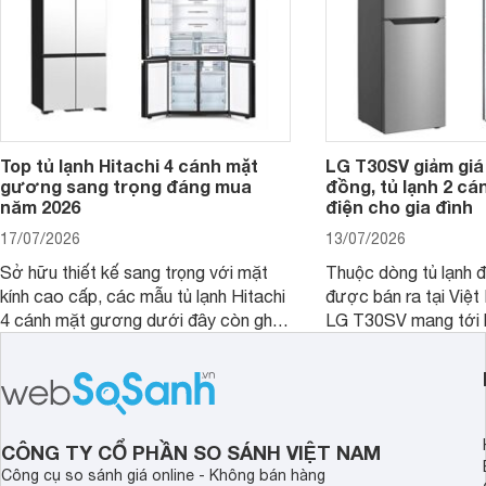
Top tủ lạnh Hitachi 4 cánh mặt
LG T30SV giảm giá 
gương sang trọng đáng mua
đồng, tủ lạnh 2 cá
năm 2026
điện cho gia đình
17/07/2026
13/07/2026
Sở hữu thiết kế sang trọng với mặt
Thuộc dòng tủ lạnh 
kính cao cấp, các mẫu tủ lạnh Hitachi
được bán ra tại Việ
4 cánh mặt gương dưới đây còn ghi
LG T30SV mang tới 
điểm nhờ dung tích lớn cùng nhiều
lượng với những trang
công nghệ bảo quản hiện đại, đáp ứng
mức giá bán dễ tiếp 
tốt nhu cầu lưu trữ thực phẩm của gia
nhiều khách hàng Việ
đình.
CÔNG TY CỔ PHẦN SO SÁNH VIỆT NAM
Công cụ so sánh giá online - Không bán hàng