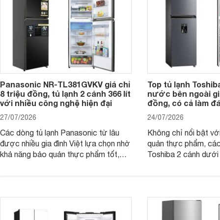
Panasonic NR-TL381GVKV giá chỉ
Top tủ lạnh Toshib
8 triệu đồng, tủ lạnh 2 cánh 366 lít
nước bên ngoài giá
với nhiều công nghệ hiện đại
đồng, có cả làm đ
27/07/2026
24/07/2026
Các dòng tủ lạnh Panasonic từ lâu
Không chỉ nổi bật vớ
được nhiều gia đình Việt lựa chọn nhờ
quản thực phẩm, các
khả năng bảo quản thực phẩm tốt,
Toshiba 2 cánh dướ
vận hành bền bỉ cùng nhiều công nghệ
trang bị vòi lấy nước
hiện đại. Tuy nhiên, mức giá thường
lợi, mang đến trải ng
cao hơn so với nhiều sản phẩm cùng
nghi hơn cho gia đình 
phân khúc khiến không ít người dùng
phải cân nhắc. Trên thị trường hiện
nay, Panasonic