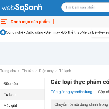
Danh mục sản phẩm
Công nghệ
Cuộc sống
Điện máy
Đồ thể thao
Mẹ và Bé
Revie
Trang chủ
Tin tức
Điện máy
Tủ lạnh
Các loại thực phẩm có 
Điều hòa
Tác giả: nguyendinhtung
Cập nh
Tủ lạnh
Chuyển tới nội dung chính trong 
Máy giặt