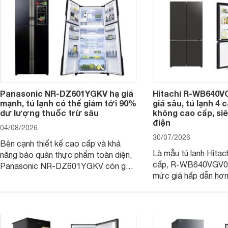
Panasonic NR-DZ601YGKV hạ giá
Hitachi R-WB640V
mạnh, tủ lạnh có thể giảm tới 90%
giá sâu, tủ lạnh 4
dư lượng thuốc trừ sâu
không cao cấp, siê
điện
04/08/2026
30/07/2026
Bên cạnh thiết kế cao cấp và khả
Là mẫu tủ lạnh Hitac
năng bảo quản thực phẩm toàn diện,
cấp, R-WB640VGV0 
Panasonic NR-DZ601YGKV còn gây
mức giá hấp dẫn hơ
chú ý với công nghệ Nanoe™ X độc
trình giảm giá, trở t
quyền, được hãng công bố có khả
đáng cân nhắc cho cá
năng giảm tới 90% dư lượng thuốc
đang tìm kiếm sản ph
trừ sâu còn tồn đọng trên thực phẩm.
nhiều công nghệ.