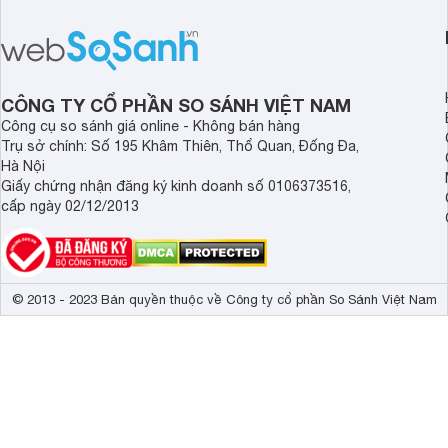
bán thực tế đã giảm đáng kể so với
nướng linh hoạt và h
thời điểm mới mở bán, mang lại tỷ lệ
gia đình.
giá trị/chi phí hấp dẫn hơn cho người
dùng đang tìm kiếm một mẫu máy rửa
bát cao cấp.
CÔNG TY CỔ PHẦN SO SÁNH VIỆT NAM
Công cụ so sánh giá online - Không bán hàng
Trụ sở chính: Số 195 Khâm Thiên, Thổ Quan, Đống Đa,
Hà Nội
Giấy chứng nhận đăng ký kinh doanh số 0106373516,
cấp ngày 02/12/2013
© 2013 - 2023 Bản quyền thuộc về Công ty cổ phần So Sánh Việt Nam