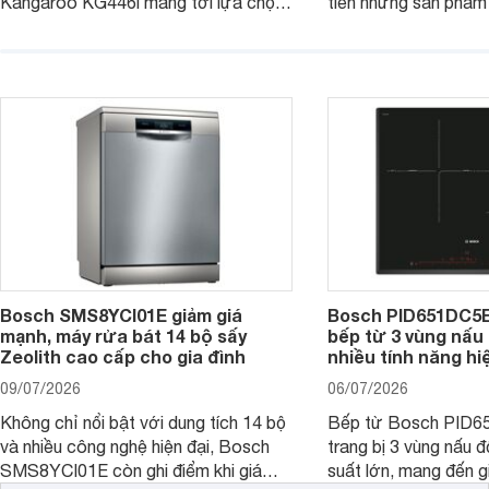
Kangaroo KG446i mang tới lựa chọn
tiên những sản phẩm 
đáng cân nhắc cho nhu cầu nấu
nướng cao, độ bền t
nướng tại gia đình. Hiện sản phẩm
thương hiệu uy tín. 
cũng đang được giảm giá khá sâu tại
PVJ631FB1E là một 
nhiều cửa hàng, đại lý.
mẫu bếp đáp ứng tốt 
Bosch SMS8YCI01E giảm giá
Bosch PID651DC5E 
mạnh, máy rửa bát 14 bộ sấy
bếp từ 3 vùng nấu 
Zeolith cao cấp cho gia đình
nhiều tính năng hi
09/07/2026
06/07/2026
Không chỉ nổi bật với dung tích 14 bộ
Bếp từ Bosch PID
và nhiều công nghệ hiện đại, Bosch
trang bị 3 vùng nấu 
SMS8YCI01E còn ghi điểm khi giá
suất lớn, mang đến g