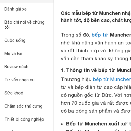
Đánh giá xe
Các mẫu bếp từ Munchen nhậ
hành tốt, độ bền cao, chất lư
Báo chí nói về chúng
tôi
bếp từ
Munchen
Trong số đó,
Cuộc sống
nhờ khả năng vận hành an toà
và rất thích hợp với không gi
Mẹ và Bé
vẫn cần tham khảo kỹ thông t
Review sách
1. Thông tin về bếp từ Mun
Thương hiệu
bếp từ Munche
Tư vấn nhạc cụ
từ và bếp điện từ cao cấp hi
Sức khoẻ
có nguồn gốc từ Đức. Với hơn
hơn 70 quốc gia và rất được
Chăm sóc thú cưng
có ba dòng sản phẩm và được
Thiết bị công nghiệp
Bếp từ Munchen xuất xứ 