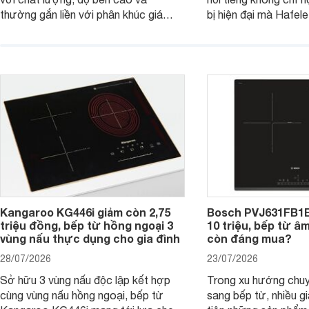
thường gắn liền với phân khúc giá
bị hiện đại mà Hafe
cao. Tuy nhiên, trên thị trường hiện
536.61.886 còn đan
nay, mẫu bếp từ Bosch 3 vùng nấu
hàng, siêu thị điện m
PUC61KAA5E lại đang được nhiều
đưa tới lựa chọn ch
đơn vị phân phối với mức giá khá dễ
gia đình.
tiếp cận, thu hút sự quan tâm của
nhiều người tiêu dùng.
Kangaroo KG446i giảm còn 2,75
Bosch PVJ631FB1E
triệu đồng, bếp từ hồng ngoại 3
10 triệu, bếp từ â
vùng nấu thực dụng cho gia đình
còn đáng mua?
28/07/2026
23/07/2026
Sở hữu 3 vùng nấu độc lập kết hợp
Trong xu hướng chuy
cùng vùng nấu hồng ngoại, bếp từ
sang bếp từ, nhiều gi