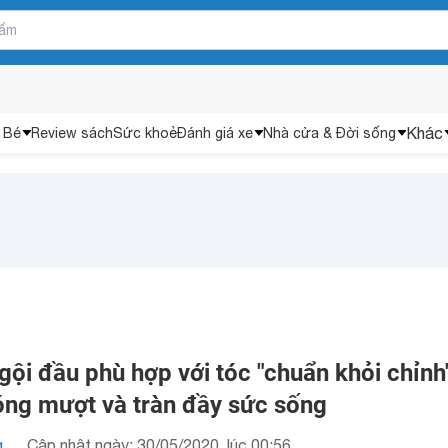
Khác
 Bé
Review sách
Sức khoẻ
Đánh giá xe
Nhà cửa & Đời sống
ội đầu phù hợp với tóc "chuẩn khỏi chỉnh
 óng mượt và tràn đầy sức sống
g
Cập nhật ngày: 30/05/2020, lúc 00:56