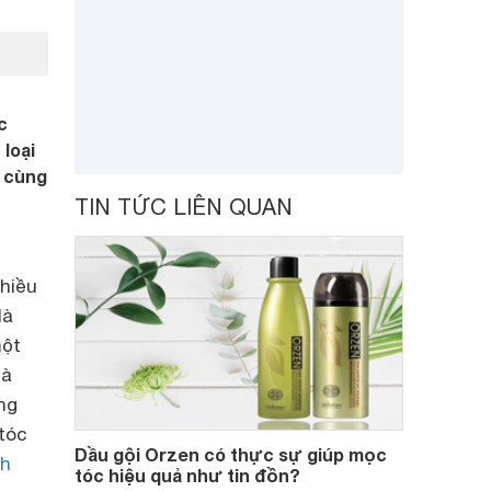
c
loại
o cùng
TIN TỨC LIÊN QUAN
g
nhiều
là
một
và
ng
tóc
Dầu gội Orzen có thực sự giúp mọc
h
tóc hiệu quả như tin đồn?