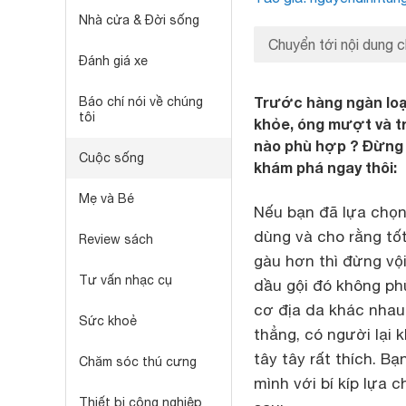
Nhà cửa & Đời sống
Chuyển tới nội dung c
Đánh giá xe
Trước hàng ngàn loại
Báo chí nói về chúng
tôi
khỏe, óng mượt và t
nào phù hợp ? Đừng l
Cuộc sống
khám phá ngay thôi:
Mẹ và Bé
Nếu bạn đã lựa chọn
dùng và cho rằng tố
Review sách
gàu hơn thì đừng vội
Tư vấn nhạc cụ
dầu gội đó không phù
cơ địa da khác nhau
Sức khoẻ
thẳng, có người lại 
tây tây rất thích. 
Chăm sóc thú cưng
mình với bí kíp lựa 
Thiết bị công nghiệp