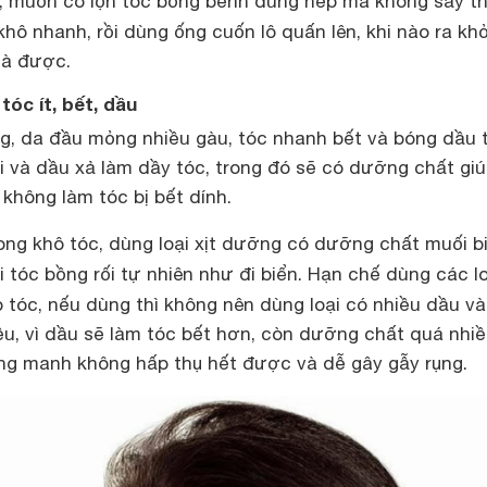
, muốn có lọn tóc bồng bềnh đúng nếp mà không sấy th
hô nhanh, rồi dùng ống cuốn lô quấn lên, khi nào ra khỏ
 là được.
tóc ít, bết, dầu
g, da đầu mỏng nhiều gàu, tóc nhanh bết và bóng dầu t
i và dầu xả làm dầy tóc, trong đó sẽ có dưỡng chất giú
không làm tóc bị bết dính.
ong khô tóc, dùng loại xịt dưỡng có dưỡng chất muối b
 tóc bồng rối tự nhiên như đi biển. Hạn chế dùng các l
tóc, nếu dùng thì không nên dùng loại có nhiều dầu và
u, vì dầu sẽ làm tóc bết hơn, còn dưỡng chất quá nhiề
ỏng manh không hấp thụ hết được và dễ gây gẫy rụng.