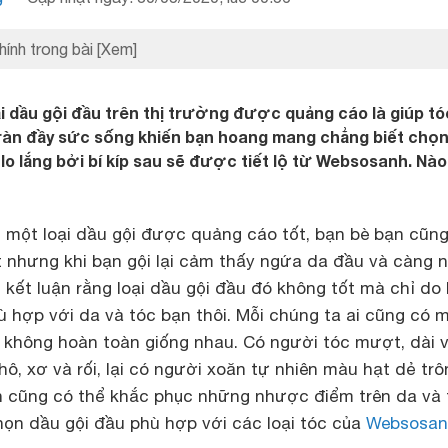
hính trong bài
[Xem]
 dầu gội đầu trên thị trường được quảng cáo là giúp tó
ràn đầy sức sống khiến bạn hoang mang chẳng biết chọn 
o lắng bởi bí kíp sau sẽ được tiết lộ từ Websosanh. Nà
 một loại dầu gội được quảng cáo tốt, bạn bè bạn cũn
t nhưng khi bạn gội lại cảm thấy ngứa da đầu và càng 
 kết luận rằng loại dầu gội đầu đó không tốt mà chỉ do 
 hợp với da và tóc bạn thôi. Mỗi chúng ta ai cũng có 
 không hoàn toàn giống nhau. Có người tóc mượt, dài 
khô, xơ và rối, lại có người xoăn tự nhiên màu hạt dẻ trô
Bạn cũng có thể khắc phục những nhược điểm trên da và 
chọn dầu gội đầu phù hợp với các loại tóc của
Websosan