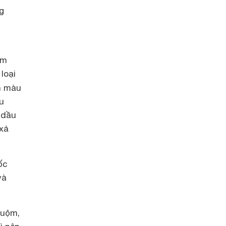
g
ẩm
loại
n màu
u
 dầu
 xả
ốc
và
huộm,