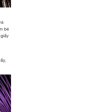
và
em bé
 giấy
vẩy,