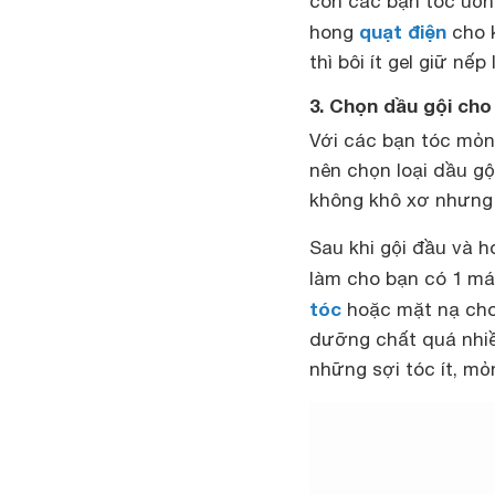
còn các bạn tóc uốn
quạt điện
hong
cho k
thì bôi ít gel giữ nếp
3. Chọn dầu gội cho 
Với các bạn tóc mỏn
nên chọn loại dầu gộ
không khô xơ nhưng 
Sau khi gội đầu và h
làm cho bạn có 1 mái
tóc
hoặc mặt nạ cho 
dưỡng chất quá nhiề
những sợi tóc ít, m