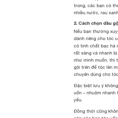
trong, các bạn có th
nhiều nước, rau xan
2. Cách chọn dầu g
Nếu bạn thường xuyê
dành riêng cho tóc u
có tinh chất bạc hà
rất sáng và nhanh b
như mình muốn, thì t
gội trên để tóc lên 
chuyên dùng cho tó
Đặc biệt lưu ý khôn
uốn – nhuộm nhanh t
yếu.
Đồng thời cũng khôn