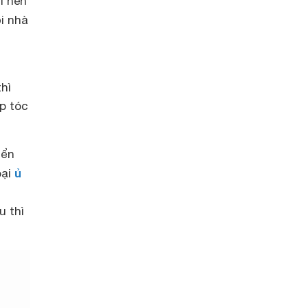
ì nên
i nhà
hì
p tóc
iển
ủ
oại
u thì