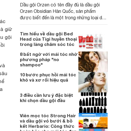
Dầu gội Orzen có tên đầy đủ là dầu gội
Orzen Obsidian Hàn Quốc, sản phẩm
được biết đến là một trong những loại dầu
các
gội chống rụng tóc nổi tiếng tại Việt Nam
mà giữ
hiện nay.
Tìm hiểu về dầu gội Bed
u gội
Head của Tigi huyền thoại
trong làng chăm sóc tóc
ồi
8 bất ngờ với mái tóc nhờ
phương pháp "no
shampoo"
 và
sâu
10 bước phục hồi mái tóc
khô và xơ rối hiệu quả
hể
ủa
3 điều cần lưu ý đặc biệt
khi chọn dầu gội đầu
Viên mọc tóc Strong Hair
và dầu gội vỏ bưởi & bồ
kết Herbario: Công thức