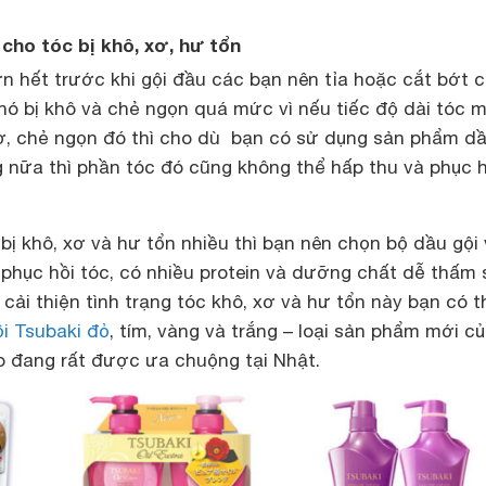
 cho tóc bị khô, xơ, hư tổn
ơn hết trước khi gội đầu các bạn nên tỉa hoặc cắt bớt 
 nó bị khô và chẻ ngọn quá mức vì nếu tiếc độ dài tóc 
xơ, chẻ ngọn đó thì cho dù bạn có sử dụng sản phẩm dầ
g nữa thì phần tóc đó cũng không thể hấp thu và phục h
ị khô, xơ và hư tổn nhiều thì bạn nên chọn bộ dầu gội
phục hồi tóc, có nhiều protein và dưỡng chất dễ thấm 
 cải thiện tình trạng tóc khô, xơ và hư tổn này bạn có t
i Tsubaki đỏ
, tím, vàng và trắng – loại sản phẩm mới c
o đang rất được ưa chuộng tại Nhật.