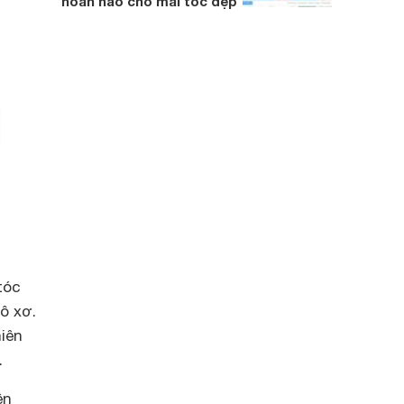
hoàn hảo cho mái tóc đẹp
tóc
ô xơ.
iên
.
ên