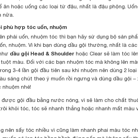
ể ăn hoặc uống các loại từ đậu, nhất là đậu phộng. Uốn
h nữa.
ội phù hợp tóc uốn, nhuộm
n phải uốn, nhuộm tóc thì bạn hãy sử dụng bộ sản ph
ốn, nhuộm. Vì khi bạn dùng dầu gội thường, nhất là các 
dầu gội Head & Shoulder
 như
hoặc Clear sẽ làm tóc lê
ị tuột màu. Đối với các bạn nhuộm tóc mà không lên mà
rong 3-4 lần gội đầu tiên sau khi nhuộm nên dùng 2 loại
màu sáng chút theo ý muốn rồi ngưng và dùng dầu gội –
c nhuộm nhé!
g được gội đầu bằng nước nóng, vì sẽ làm cho chất thu
rôi khỏi tóc, tóc sẽ nhanh thẳng hoặc nhanh mất màu 
g nên sấy tóc nhiều vì cũng làm nhanh phai màu tóc n