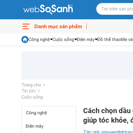
Danh mục sản phẩm
Công nghệ
Cuộc sống
Điện máy
Đồ thể thao
Mẹ và
Trang chủ
Tin tức
Cuộc sống
Cách chọn dầu g
Công nghệ
giúp tóc khỏe,
Điện máy
Tác giả: nguyendinhtun