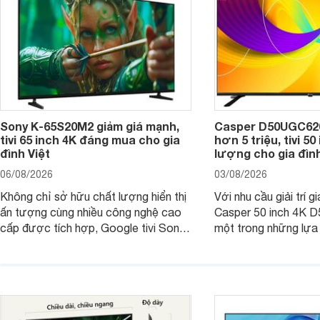
Sony K-65S20M2 giảm giá mạnh,
Casper D50UGC620 
tivi 65 inch 4K đáng mua cho gia
hơn 5 triệu, tivi 5
đình Việt
lượng cho gia đình
06/08/2026
03/08/2026
Không chỉ sở hữu chất lượng hiển thị
Với nhu cầu giải trí gi
ấn tượng cùng nhiều công nghệ cao
Casper 50 inch 4K 
cấp được tích hợp, Google tivi Sony
một trong những lựa
4K 65 inch K-65S20M2 hiện còn đang
trong phân khúc nhờ
được nhiều cửa hàng điện máy giảm
cùng mức giá đang đ
giá sâu.
thống bán lẻ điều ch
hấp dẫn.