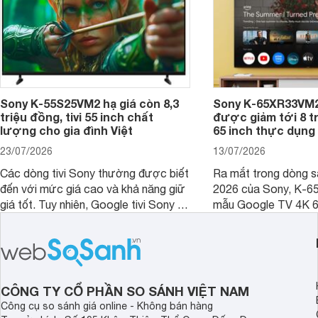
Sony K-55S25VM2 hạ giá còn 8,3
Sony K-65XR33VM2
triệu đồng, tivi 55 inch chất
được giảm tới 8 tr
lượng cho gia đình Việt
65 inch thực dụng
23/07/2026
13/07/2026
Các dòng tivi Sony thường được biết
Ra mắt trong dòng 
đến với mức giá cao và khả năng giữ
2026 của Sony, K-6
giá tốt. Tuy nhiên, Google tivi Sony 55
mẫu Google TV 4K 6
inch K-55S25VM2 lại là một trường
trang bị bộ xử lý XR
hợp đáng chú ý khi có mức giá dễ
tảng Google TV cùng
tiếp cận hơn dù mới ra mắt trong năm
nghệ hỗ trợ nâng cao
2025.
ảnh và âm thanh.
CÔNG TY CỔ PHẦN SO SÁNH VIỆT NAM
Công cụ so sánh giá online - Không bán hàng