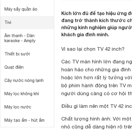
Máy sấy quần áo
Kích lớn đủ để tạo hiệu ứng đ
đang trở thành kích thước ch
Tivi
những kinh nghiệm giúp ngườ
khách gia đình mình.
Âm thanh - Dàn
karaoke - Amply
Vì sao lại chọn TV 42 inch?
Thiết bị sưởi
Các TV màn hình lớn đang ng
Quạt điện
hoàn hảo cho những gia đình
hoặc lớn hơn rất lý tưởng vớ
Cây nước nóng lạnh
bộ phim hành động trên TV mà
người dùng càng có cơ hội t
Máy lọc không khí
Điều gì làm nên một TV 42 in
Máy lọc nước
Chất lượng hình ảnh:
Với một 
Máy tạo ẩm - hút ẩm
nhỏ cũng dễ dàng hiện rõ trê