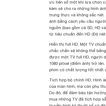
ưu tiên số một khi lựa chọn 
kém sẽ cho ra những hình ảnh
trung thực và không sắc nét
ảnh bằng cách yêu cầu người
nguồn (bao gồm cả SD, HD và
từ tiêu chuẩn đến HD (Độ nét
Hiển thị full HD:
Một TV chuẩn
chắc chắn sẽ không thể bằng 
được một TV full HD, người d
1080 pitxel (điểm ảnh) trở lê
phim có chất lượng tốt nhất 
Tích hợp bộ chỉnh HD:
Hình ả
của màn hình, mà còn phụ th
Do đó, để đảm bảo tận hưởng
mua những TV đã tích hợp s
truyền hình kỹ thuật số có độ