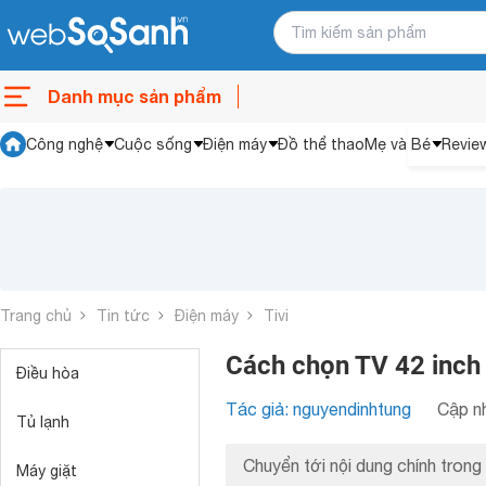
Danh mục sản phẩm
Công nghệ
Cuộc sống
Điện máy
Đồ thể thao
Mẹ và Bé
Revie
Trang chủ
Tin tức
Điện máy
Tivi
Cách chọn TV 42 inch
Điều hòa
Tác giả: nguyendinhtung
Cập nh
Tủ lạnh
Chuyển tới nội dung chính trong 
Máy giặt