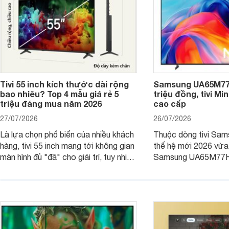
Tivi 55 inch kích thước dài rộng
Samsung UA65M77H
bao nhiêu? Top 4 mẫu giá rẻ 5
triệu đồng, tivi Mi
triệu đáng mua năm 2026
cao cấp
27/07/2026
26/07/2026
Là lựa chọn phổ biến của nhiều khách
Thuộc dòng tivi Sam
hàng, tivi 55 inch mang tới không gian
thế hệ mới 2026 vừa t
màn hình đủ "đã" cho giải trí, tuy nhiên
Samsung UA65M77HA 
việc lựa chọn cũng cần hợp với với
trang
không gian sử dụng. Vậy tivi 55 inch
kích thước dài rộng bao nhiêu cm và
dùng cho phòng bao nhiêu m2?