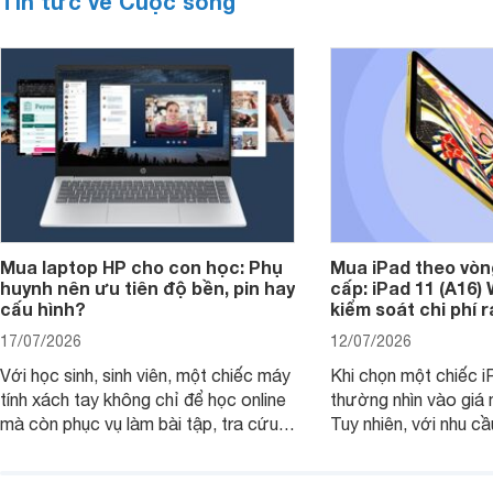
Tin tức về Cuộc sống
Mua laptop HP cho con học: Phụ
Mua iPad theo vòn
huynh nên ưu tiên độ bền, pin hay
cấp: iPad 11 (A16)
cấu hình?
kiểm soát chi phí 
17/07/2026
12/07/2026
Với học sinh, sinh viên, một chiếc máy
Khi chọn một chiếc i
tính xách tay không chỉ để học online
thường nhìn vào giá 
mà còn phục vụ làm bài tập, tra cứu,
Tuy nhiên, với nhu cầ
thuyết trình và giải trí nhẹ. Khi chọn
việc nhẹ và giải trí t
laptop HP cho con, phụ huynh nên
quan trọng hơn là tổn