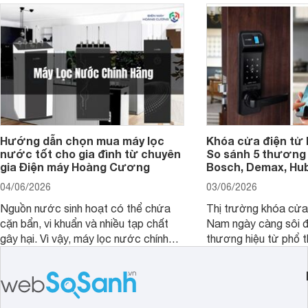
Hướng dẫn chọn mua máy lọc
Khóa cửa điện tử 
nước tốt cho gia đình từ chuyên
So sánh 5 thương 
gia Điện máy Hoàng Cương
Bosch, Demax, Hub
04/06/2026
03/06/2026
Nguồn nước sinh hoạt có thể chứa
Thị trường khóa cửa 
cặn bẩn, vi khuẩn và nhiều tạp chất
Nam ngày càng sôi đ
gây hại. Vì vậy, máy lọc nước chính
thương hiệu từ phổ 
hãng là giải pháp hiệu quả giúp bảo vệ
cấp. Nếu bạn đang b
sức khỏe và đảm bảo nguồn nước
cửa điện tử hãng nào 
sạch cho cả gia đình.
sẽ so sánh 5 thương
tâm nhiều hiện nay: 