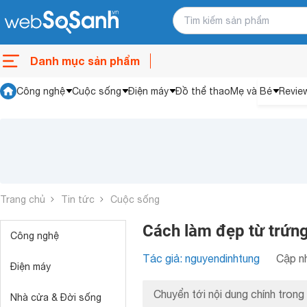
Danh mục sản phẩm
Công nghệ
Cuộc sống
Điện máy
Đồ thể thao
Mẹ và Bé
Revie
Trang chủ
Tin tức
Cuộc sống
Cách làm đẹp từ trứng
Công nghệ
Tác giả: nguyendinhtung
Cập nh
Điện máy
Chuyển tới nội dung chính trong 
Nhà cửa & Đời sống