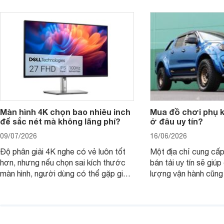
nhìn theo nhu cầu sử dụng nhiều năm
mua bản nào, có cần
thay vì chỉ so sánh cấu hình trên giấy.
không, dùng được ba
nên nâng cấp.
Màn hình 4K chọn bao nhiêu inch
Mua đồ chơi phụ ki
để sắc nét mà không lãng phí?
ở đâu uy tín?
09/07/2026
16/06/2026
Độ phân giải 4K nghe có vẻ luôn tốt
Một địa chỉ cung cấp
hơn, nhưng nếu chọn sai kích thước
bán tải uy tín sẽ giú
màn hình, người dùng có thể gặp giao
lượng vận hành cũng
diện quá nhỏ, phải phóng to nhiều
của chủ xe khi lên đ
hoặc không tận dụng hết không gian
hai" của mình.
hiển thị. Vậy màn hình 4K nên chọn
bao nhiêu inch là hợp lý?