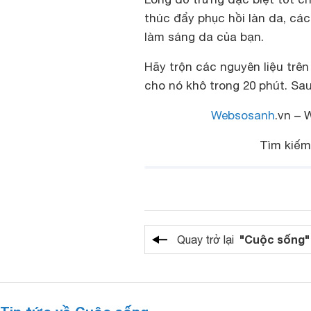
thúc đẩy phục hồi làn da, các
làm sáng da của bạn.
Hãy trộn các nguyên liệu trê
cho nó khô trong 20 phút. Sa
Websosanh
.vn – 
Tìm kiế
"Cuộc sống"
Quay trở lại