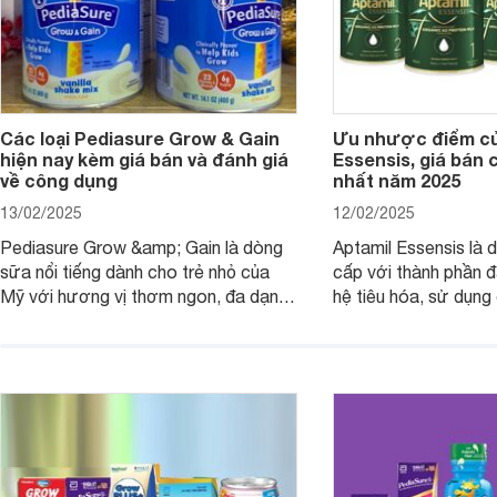
Các loại Pediasure Grow & Gain
Ưu nhược điểm củ
hiện nay kèm giá bán và đánh giá
Essensis, giá bán 
về công dụng
nhất năm 2025
13/02/2025
12/02/2025
Pediasure Grow &amp; Gain là dòng
Aptamil Essensis là
sữa nổi tiếng dành cho trẻ nhỏ của
cấp với thành phần 
Mỹ với hương vị thơm ngon, đa dạng
hệ tiêu hóa, sử dụn
mùi vị giúp trẻ tăng cân và phát triển
có cơ địa nhạy cảm 
chiều cao khỏe mạnh. Bài viết sau sẽ
hóa. Vậy dòng sữa n
giới thiệu cho mẹ các loại sữa
biệt, ưu và nhược đi
Pediasure Grow &amp; Gain hiện nay
cùng Websosanh.vn t
và giá bán của từng loại.
đây.