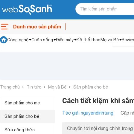
Danh mục sản phẩm
Công nghệ
Cuộc sống
Điện máy
Đồ thể thao
Mẹ và Bé
Revie
Trang chủ
Tin tức
Mẹ và Bé
Sản phẩm cho bé
Cách tiết kiệm khi sắ
Sản phẩm cho mẹ
Tác giả: nguyendinhtung
Cập nh
Sản phẩm cho bé
Chuyển tới nội dung chính trong 
Sữa công thức