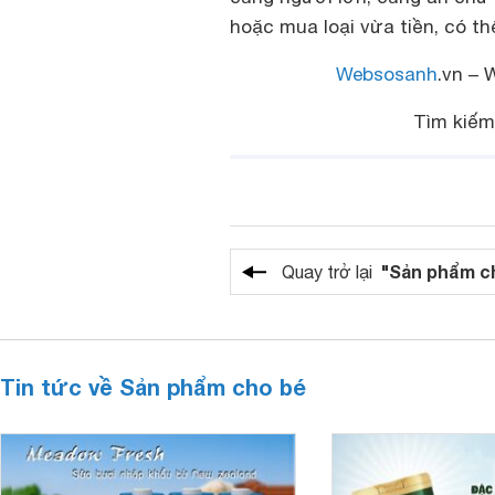
hoặc mua loại vừa tiền, có t
Websosanh
.vn – 
Tìm kiế
"Sản phẩm c
Quay trở lại
Tin tức về Sản phẩm cho bé