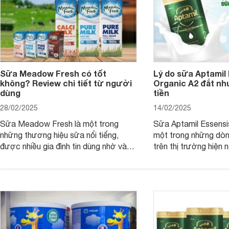
Sữa Meadow Fresh có tốt
Lý do sữa Aptamil
không? Review chi tiết từ người
Organic A2 đắt nh
dùng
tiền
28/02/2025
14/02/2025
Sữa Meadow Fresh là một trong
Sữa Aptamil Essensi
những thương hiệu sữa nổi tiếng,
một trong những dò
được nhiều gia đình tin dùng nhờ vào
trên thị trường hiện 
chất lượng dinh dưỡng và hương vị
phụ huynh khi tìm hi
thơm ngon. Vậy sữa Meadow Fresh
này thường thắc mắc
có tốt không? Thành phần dinh
Aptamil Essensis Org
dưỡng có gì đặc biệt? Giá sữa
hơn so với các dòng
Meadow Fresh trên thị trường hiện
giải đáp câu hỏi này,
nay ra sao? Hãy cùng tìm hiểu ngay.
4 yếu tố sau.