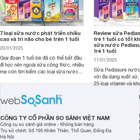
7 loại sữa nước phát triển chiều
Review sữa Pedia
cao và trí não cho bé trên 1 tuổi
trẻ 1 tuổi có tốt k
sữa nước Pedias
20/01/2025
trẻ 1 tuổi
Giai đoạn 1 tuổi bé đã có thể bắt đầu
17/01/2025
đi học nên ngoài sữa công thức, nhiều
Sữa Pediasure nước 
mẹ còn tìm kiếm các loại sữa nước
với đa dạng xuất xứ,
pha sẵn để bổ sung dưỡng chất cho
25 loại vitamin và k
trẻ. Dưới đây là 7 loại sữa nước phát
nhau rất tốt cho sự p
triển chiều cao và trí não cho bé trên
nhất là các bé biếng
1 tuổi tốt mà mẹ bỉm nên lựa chọn.
cân.
CÔNG TY CỔ PHẦN SO SÁNH VIỆT NAM
Công cụ so sánh giá online - Không bán hàng
Trụ sở chính: Số 195 Khâm Thiên, Thổ Quan, Đống Đa,
Hà Nội