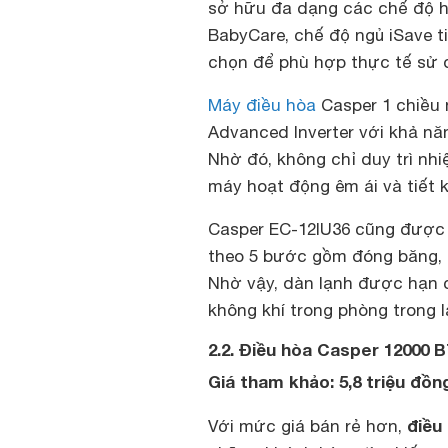
sở hữu đa dạng các chế độ h
BabyCare, chế độ ngủ iSave ti
chọn để phù hợp thực tế sử 
Máy điều hòa
Casper 1 chiều 
Advanced Inverter với khả nă
Nhờ đó, không chỉ duy trì nh
máy hoạt động êm ái và tiết 
Casper EC-12IU36 cũng được t
theo 5 bước gồm đóng băng, r
Nhờ vậy, dàn lạnh được hạn c
không khí trong phòng trong 
2.2. Điều hòa Casper 12000
Giá tham khảo: 5,8 triệu đồn
điều
Với mức giá bán rẻ hơn,