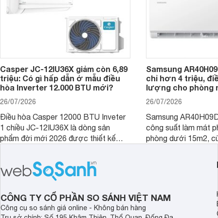
Casper JC-12IU36X giảm còn 6,89
Samsung AR40H09
triệu: Có gì hấp dẫn ở mẫu điều
chỉ hơn 4 triệu, đ
hòa Inverter 12.000 BTU mới?
lượng cho phòng 
26/07/2026
26/07/2026
Điều hòa Casper 12000 BTU Inveter
Samsung AR40H09D
1 chiều JC-12IU36X là dòng sản
công suất làm mát p
phẩm đời mới 2026 được thiết kế
phòng dưới 15m2, cù
cho phòng từ 15 - 20m2, không chỉ
lý là lựa chọn rất đ
sở hữu khả năng làm mát tốt mà còn
phòng ngủ, phòng khá
có giá bán rất hợp lý.
CÔNG TY CỔ PHẦN SO SÁNH VIỆT NAM
Công cụ so sánh giá online - Không bán hàng
Trụ sở chính: Số 195 Khâm Thiên, Thổ Quan, Đống Đa,