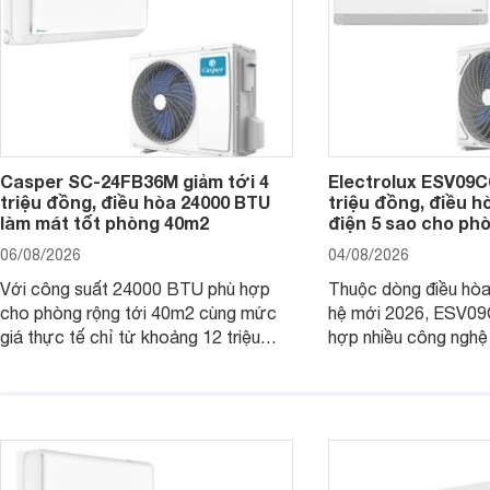
Casper SC-24FB36M giảm tới 4
Electrolux ESV09C6
triệu đồng, điều hòa 24000 BTU
triệu đồng, điều h
làm mát tốt phòng 40m2
điện 5 sao cho ph
06/08/2026
04/08/2026
Với công suất 24000 BTU phù hợp
Thuộc dòng điều hòa 
cho phòng rộng tới 40m2 cùng mức
hệ mới 2026, ESV09
giá thực tế chỉ từ khoảng 12 triệu
hợp nhiều công nghệ 
đồng, Casper SC-24FB36M đang là
nâng cao hiệu quả là
một trong những mẫu điều hòa phổ
điện và vận hành êm 
thông thu hút nhiều sự quan tâm của
thiết bị đang được nh
người tiêu dùng Việt.
giá bán rất dễ chịu.