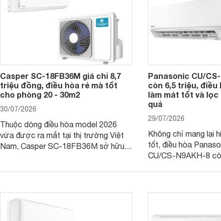
Casper SC-18FB36M giá chỉ 8,7
Panasonic CU/CS-
triệu đồng, điều hòa rẻ mà tốt
còn 6,5 triệu, điề
cho phòng 20 - 30m2
làm mát tốt và lọc 
quả
30/07/2026
29/07/2026
Thuộc dòng điều hòa model 2026
Không chỉ mang lại h
vừa được ra mắt tại thị trường Việt
tốt, điều hòa Panas
Nam, Casper SC-18FB36M sở hữu
CU/CS-N9AKH-8 còn
công suất làm mát 18.000 BTU, phù
với khả năng vận hàn
hợp với các phòng có diện tích từ 20
thụ điện hợp lý và đ
- 30 m2. Bên cạnh khả năng làm mát
trình sử dụng lâu dài.
hiệu quả, sản phẩm còn được trang bị
nhiều tính năng và công nghệ hiện đại.