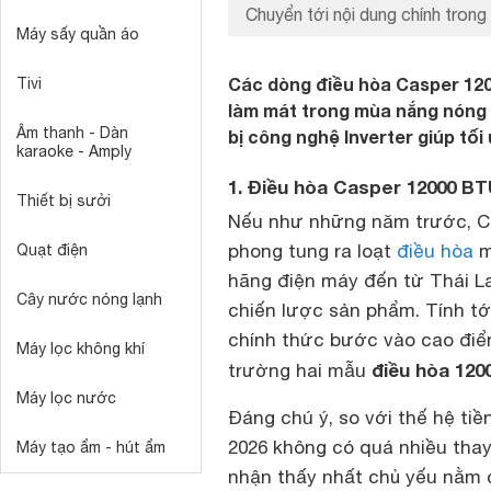
Chuyển tới nội dung chính trong 
Máy sấy quần áo
Các dòng điều hòa Casper 120
Tivi
làm mát trong mùa nắng nóng 
Âm thanh - Dàn
bị công nghệ Inverter giúp tối
karaoke - Amply
1. Điều hòa Casper 12000 BT
Thiết bị sưởi
Nếu như những năm trước, Ca
phong tung ra loạt
điều hòa
m
Quạt điện
hãng điện máy đến từ Thái L
Cây nước nóng lạnh
chiến lược sản phẩm. Tính tớ
chính thức bước vào cao điểm 
Máy lọc không khí
điều hòa 120
trường hai mẫu
Máy lọc nước
Đáng chú ý, so với thế hệ ti
2026 không có quá nhiều thay
Máy tạo ẩm - hút ẩm
nhận thấy nhất chủ yếu nằm ở