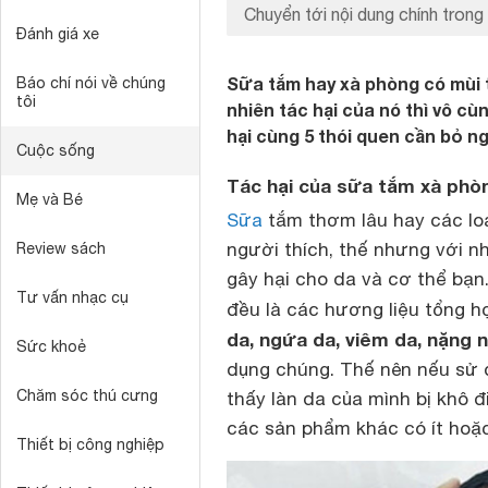
Chuyển tới nội dung chính trong 
Đánh giá xe
Sữa tắm hay xà phòng có mùi 
Báo chí nói về chúng
tôi
nhiên tác hại của nó thì vô c
hại cùng 5 thói quen cần bỏ n
Cuộc sống
Tác hại của sữa tắm xà phò
Mẹ và Bé
Sữa
tắm thơm lâu hay các lo
người thích, thế nhưng với n
Review sách
gây hại cho da và cơ thể bạ
Tư vấn nhạc cụ
đều là các hương liệu tổng h
da, ngứa da, viêm da, nặng 
Sức khoẻ
dụng chúng. Thế nên nếu sử 
Chăm sóc thú cưng
thấy làn da của mình bị khô 
các sản phẩm khác có ít hoặ
Thiết bị công nghiệp