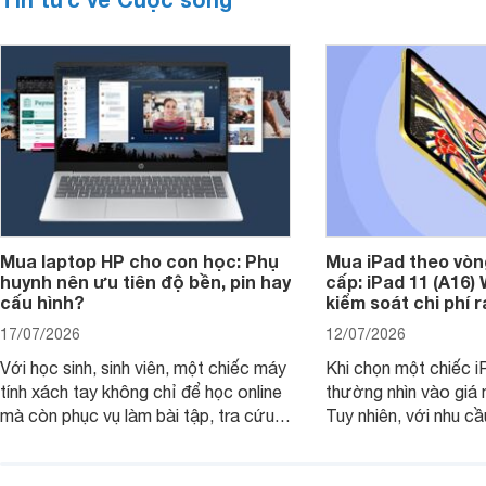
Mua laptop HP cho con học: Phụ
Mua iPad theo vòn
huynh nên ưu tiên độ bền, pin hay
cấp: iPad 11 (A16)
cấu hình?
kiểm soát chi phí 
17/07/2026
12/07/2026
Với học sinh, sinh viên, một chiếc máy
Khi chọn một chiếc i
tính xách tay không chỉ để học online
thường nhìn vào giá 
mà còn phục vụ làm bài tập, tra cứu,
Tuy nhiên, với nhu cầ
thuyết trình và giải trí nhẹ. Khi chọn
việc nhẹ và giải trí t
laptop HP cho con, phụ huynh nên
quan trọng hơn là tổn