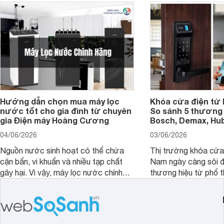
Hướng dẫn chọn mua máy lọc
Khóa cửa điện tử 
nước tốt cho gia đình từ chuyên
So sánh 5 thương 
gia Điện máy Hoàng Cương
Bosch, Demax, Hub
04/06/2026
03/06/2026
Nguồn nước sinh hoạt có thể chứa
Thị trường khóa cửa 
cặn bẩn, vi khuẩn và nhiều tạp chất
Nam ngày càng sôi đ
gây hại. Vì vậy, máy lọc nước chính
thương hiệu từ phổ 
hãng là giải pháp hiệu quả giúp bảo vệ
cấp. Nếu bạn đang b
sức khỏe và đảm bảo nguồn nước
cửa điện tử hãng nào 
sạch cho cả gia đình.
sẽ so sánh 5 thương
tâm nhiều hiện nay: 