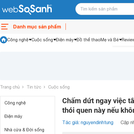
Danh mục sản phẩm
Công nghệ
Cuộc sống
Điện máy
Đồ thể thao
Mẹ và Bé
Revie
Trang chủ
Tin tức
Cuộc sống
Chấm dứt ngay việc t
Công nghệ
thói quen này nếu khô
Điện máy
Tác giả: nguyendinhtung
Cập nh
Nhà cửa & Đời sống