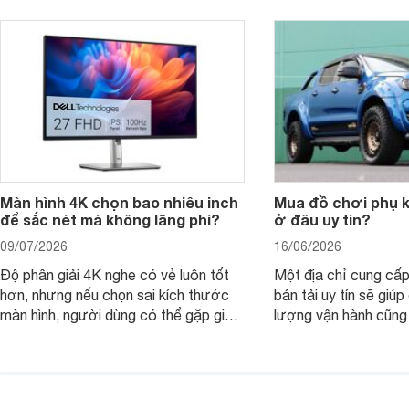
nhìn theo nhu cầu sử dụng nhiều năm
mua bản nào, có cần
thay vì chỉ so sánh cấu hình trên giấy.
không, dùng được ba
nên nâng cấp.
Màn hình 4K chọn bao nhiêu inch
Mua đồ chơi phụ ki
để sắc nét mà không lãng phí?
ở đâu uy tín?
09/07/2026
16/06/2026
Độ phân giải 4K nghe có vẻ luôn tốt
Một địa chỉ cung cấp
hơn, nhưng nếu chọn sai kích thước
bán tải uy tín sẽ giú
màn hình, người dùng có thể gặp giao
lượng vận hành cũng
diện quá nhỏ, phải phóng to nhiều
của chủ xe khi lên đ
hoặc không tận dụng hết không gian
hai" của mình.
hiển thị. Vậy màn hình 4K nên chọn
bao nhiêu inch là hợp lý?