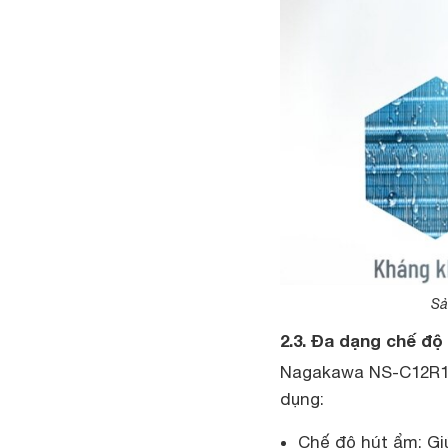
Sả
2.3. Đa dạng chế độ
Nagakawa NS-C12R1M0
dụng:
Chế độ hút ẩm: Giú