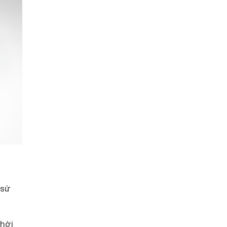
 sử
thời