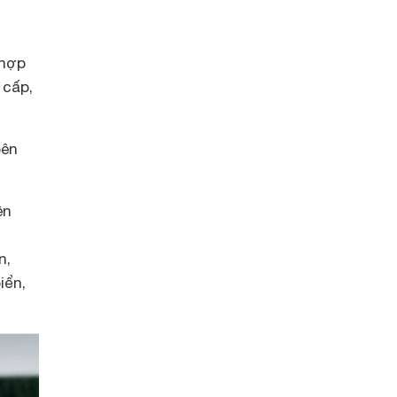
 hợp
 cấp,
bên
ên
n,
iển,