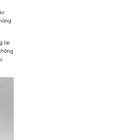
ác
phòng
 lại
không
ỉ