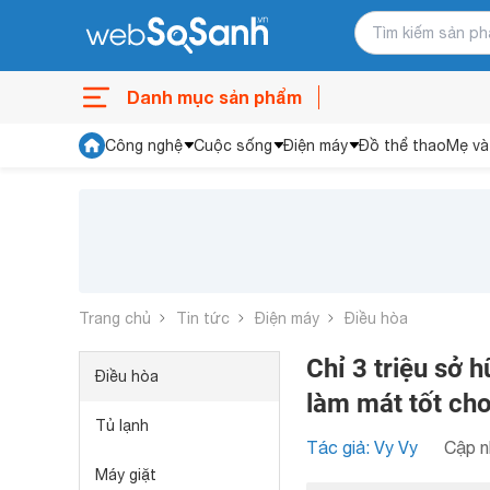
Danh mục sản phẩm
Công nghệ
Cuộc sống
Điện máy
Đồ thể thao
Mẹ và
Trang chủ
Tin tức
Điện máy
Điều hòa
Chỉ 3 triệu sở
Điều hòa
làm mát tốt c
Tủ lạnh
Tác giả: Vy Vy
Cập n
Máy giặt