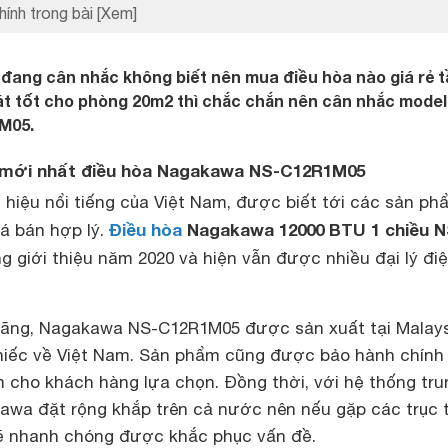
hính trong bài
[Xem]
đang cân nhắc không biết nên mua điều hòa nào giá rẻ t
át tốt cho phòng 20m2 thì chắc chắn nên cân nhắc model
M05.
n mới nhất điều hòa Nagakawa NS-C12R1M05
hiệu nổi tiếng của Việt Nam, được biết tới các sản ph
Điều hòa
Nagakawa 12000 BTU 1 chiều N
iá bán hợp lý.
 giới thiệu năm 2020 và hiện vẫn được nhiều đại lý đi
hãng, Nagakawa NS-C12R1M05 được sản xuất tại Malays
hiếc về Việt Nam. Sản phẩm cũng được bảo hành chính
m cho khách hàng lựa chọn. Đồng thời, với hệ thống tru
wa đặt rộng khắp trên cả nước nên nếu gặp các trục t
ẽ nhanh chóng được khắc phục vấn đề.