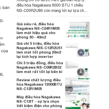
điều hòa Nagakawa 9000 BTU 1 chiều
c bán
NS-C09R2U86 còn mang tới sự lựa chọn
chất lượng với những trang bị mang tính
NS-
thực dụng cao cho khách hàng Việt.
Giá siêu rẻ, điều hòa
Nagakwa NS-C24R1M05
làm mát hiệu quả cho
phòng 30 - 40m2
ều
Giá chỉ 5 triệu, điều hòa
hẩm
Nagakawa NIS-C12R2U51
 của
làm mát tốt phòng 20m2
lại tích hợp inverter
Chỉ 3 triệu đồng, điều hòa
Nagakawa NS-C09R2B52
làm mát rất tốt lại bền bỉ
5.
Review chất lượng điều
hòa Nagakawa 12000BTU
NS-C12R1M05
Máy điều hòa Nagakawa
NS-C12IT - sự lựa chọn
tiết kiệm điện cho phòng