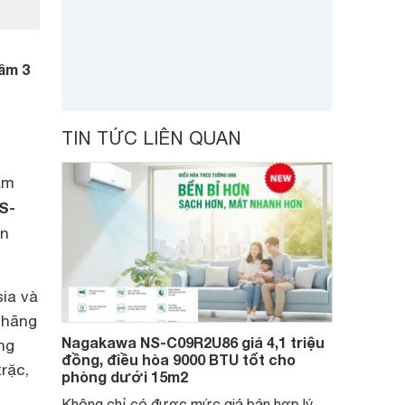
ầm 3
TIN TỨC LIÊN QUAN
ẩm
S-
ện
ia và
 hãng
Nagakawa NS-C09R2U86 giá 4,1 triệu
ng
đồng, điều hòa 9000 BTU tốt cho
rặc,
phòng dưới 15m2
Không chỉ có được mức giá bán hợp lý,