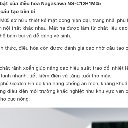
i bật của điều hòa Nagakawa NS-C12R1M05
, cấu tạo bền bỉ
5 sở hữu thiết kế mặt cong hiện đại, trang nhã, phù
 nội thất khác nhau. Mặt nạ được làm từ chất liệu cao
chế bám bụi và dễ dàng vệ sinh.
nh thức, điều hòa còn được đánh giá cao nhờ cấu tạo 
hất rãnh xoắn giúp nâng cao hiệu suất trao đổi nhiệt l
lạnh nhanh, tiết kiệm điện và tăng tuổi thọ máy.
t phủ Golden Fin có khả năng chống ăn mòn, kháng khuẩ
ong điều kiện môi trường khắc nghiệt như khu vực ven b
ho cục nóng.