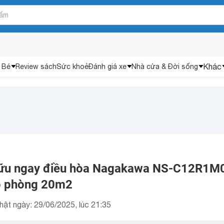
Khác
 Bé
Review sách
Sức khoẻ
Đánh giá xe
Nhà cửa & Đời sống
 hữu ngay điều hòa Nagakawa NS-C12R1M
ho phòng 20m2
hật ngày: 29/06/2025, lúc 21:35