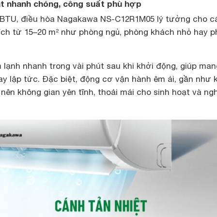
mát nhanh chóng, công suất phù hợp
0 BTU, điều hòa Nagakawa NS-C12R1M05 lý tưởng cho c
tích từ 15–20 m² như phòng ngủ, phòng khách nhỏ hay 
lạnh nhanh trong vài phút sau khi khởi động, giúp mang
ay lập tức. Đặc biệt, động cơ vận hành êm ái, gần như 
 nên không gian yên tĩnh, thoải mái cho sinh hoạt và ngh