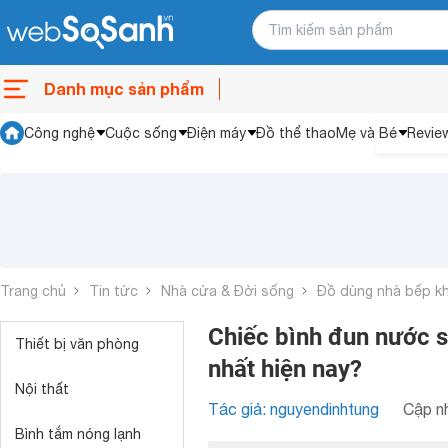
Danh mục sản phẩm
Công nghệ
Cuộc sống
Điện máy
Đồ thể thao
Mẹ và Bé
Revie
Trang chủ
Tin tức
Nhà cửa & Đời sống
Đồ dùng nhà bếp k
Chiếc bình đun nước 
Thiết bị văn phòng
nhất hiện nay?
Nội thất
Tác giả: nguyendinhtung
Cập nh
Bình tắm nóng lạnh