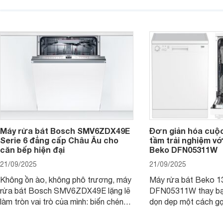
căn bếp hiện đại. Cùng Websosanh.vn
còn đem đến sự sang 
đi tìm hiểu những tính năng nổi bật mà
trong từng đường nét
sản phẩm này mang lại nhé.
chúng tôi đi đánh giá
này nhé.
Máy rửa bát Bosch SMV6ZDX49E
Đơn giản hóa cuộ
Serie 6 đẳng cấp Châu Âu cho
tầm trải nghiệm vớ
căn bếp hiện đại
Beko DFN05311W
21/09/2025
21/09/2025
Không ồn ào, không phô trương, máy
Máy rửa bát Beko 1
rửa bát Bosch SMV6ZDX49E lặng lẽ
DFN05311W thay bạn
làm tròn vai trò của mình: biến chén
dọn dẹp một cách gọ
đĩa bẩn thành sáng bóng, và biến căn
và tiết kiệm tối đa 