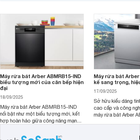
bếp thành không gian tiện nghi, sang
chỉ là một thiết bị gi
trọng chuẩn châu Âu. Cùng
người bạn đồng hành
Websosanh.vn đi tìm hiểu chi tiết sản
gian bếp của gia đình
phẩm này nhé.
người.
Máy rửa bát Arber ABMRB15-IND
Máy rửa bát Arber
biểu tượng mới của căn bếp hiện
kế sang trọng, hiệ
đại
17/09/2025
18/09/2025
Sở hữu kiểu dáng tinh
Máy rửa bát Arber ABMRB15-IND
cao cấp và công nghệ
nổi bật như một biểu tượng mới, kết
máy rửa bát Arber
hợp hoàn hảo giữa công năng mạnh
chỉ giúp tiết kiệm th
mẽ và thiết kế tinh tế. Đây chính là trợ
điện năng mà còn đả
thủ đắc lực giúp giải phóng đôi tay,
luôn sạch bóng, diệt 