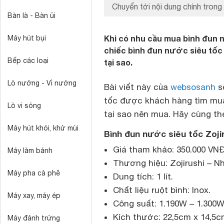
Chuyển tới nội dung chính trong 
Bàn là - Bàn ủi
Khi có nhu cầu mua bình đun 
Máy hút bụi
chiếc bình đun nước siêu tốc
Bếp các loại
tại sao.
Lò nướng - Vỉ nướng
Bài viết này của
websosanh
sẽ
tốc được khách hàng tìm mua 
Lò vi sóng
tại sao nên mua. Hãy cùng th
Máy hút khói, khử mùi
Bình đun nước siêu tốc Zoj
Giá tham khảo: 350.000 VNĐ
Máy làm bánh
Thương hiệu: Zojirushi – N
Máy pha cà phê
Dung tích: 1 lít.
Chất liệu ruột bình: Inox.
Máy xay, máy ép
Công suất: 1.190W – 1.300W
Kích thước: 22,5cm x 14,5c
Máy đánh trứng