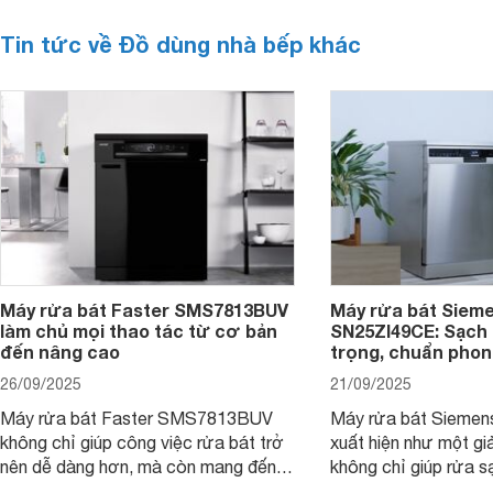
Tin tức về Đồ dùng nhà bếp khác
Máy rửa bát Faster SMS7813BUV
Máy rửa bát Siem
làm chủ mọi thao tác từ cơ bản
SN25ZI49CE: Sạch 
đến nâng cao
trọng, chuẩn pho
26/09/2025
21/09/2025
Máy rửa bát Faster SMS7813BUV
Máy rửa bát Sieme
không chỉ giúp công việc rửa bát trở
xuất hiện như một giả
nên dễ dàng hơn, mà còn mang đến
không chỉ giúp rửa 
sự an toàn, tiết kiệm và tiện nghi cho
bát đĩa trong một lầ