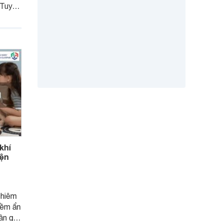
 Tuy
 hình,
mua
 thực
 hay
khí
iện
ghiêm
iềm ẩn
hân gây