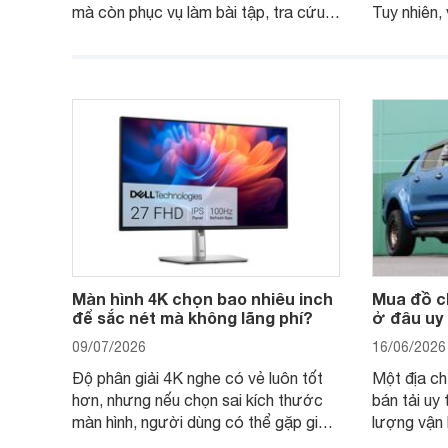
mà còn phục vụ làm bài tập, tra cứu,
Tuy nhiên,
thuyết trình và giải trí nhẹ. Khi chọn
việc nhẹ và
laptop HP cho con, phụ huynh nên
quan trọng
nhìn theo nhu cầu sử dụng nhiều năm
mua bản nà
thay vì chỉ so sánh cấu hình trên giấy.
không, dùn
nên nâng c
Màn hình 4K chọn bao nhiêu inch
Mua đồ ch
để sắc nét mà không lãng phí?
ở đâu uy 
09/07/2026
16/06/2026
Độ phân giải 4K nghe có vẻ luôn tốt
Một địa ch
hơn, nhưng nếu chọn sai kích thước
bán tải uy
màn hình, người dùng có thể gặp giao
lượng vận 
diện quá nhỏ, phải phóng to nhiều
của chủ xe