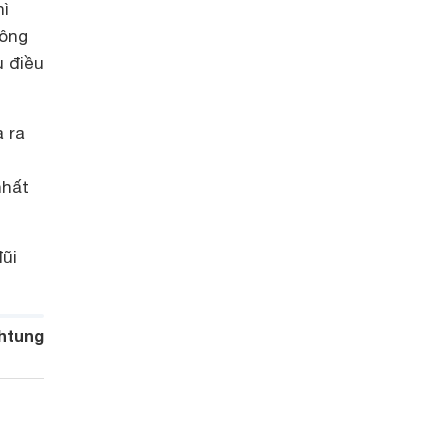
hì
hông
u điều
 ra
hất
ũi
htung