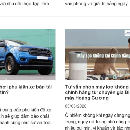
 với nhu cầu học tập, làm
văn phòng và giải trí hằng ngày.
 giải trí trong vài năm, điều
nhiên, vì có nhiều phiên bản màn
 hơn là tổng chi phí sở hữu:
cấu hình và kích thước, người 
o, có cần phụ kiện ngay
nên bắt đầu từ nhu cầu sử dụng
g được bao lâu và khi nào
tế thay vì chỉ nhìn vào tên CPU
ấp.
mức giá.
ơi phụ kiện xe bán tải
Tư vấn chọn máy lọc không 
tín?
chính hãng từ chuyên gia Đ
máy Hoàng Cương
05/06/2026
ỉ cung cấp phụ kiện độ xe
Ô nhiễm không khí ngày càng n
 tín sẽ giúp đảm bảo chất
trọng, ngay cả trong nhà cũng t
hành cũng như sự an toàn
nhiều bụi mịn, vi khuẩn và tác n
 khi lên đồ chơi cho "vợ