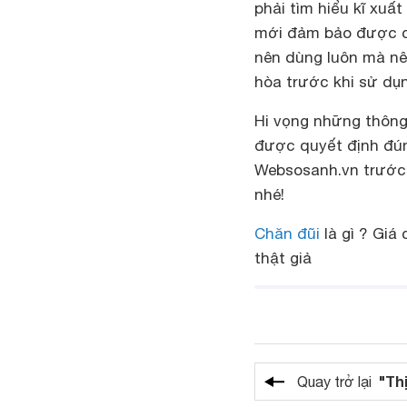
phải tìm hiểu kĩ xuấ
mới đảm bảo được ch
nên dùng luôn mà nê
hòa trước khi sử dụn
Hi vọng những thôn
được quyết định đún
Websosanh.vn trước
nhé!
Chăn đũi
là gì ? Giá
thật giả
"Th
Quay trở lại