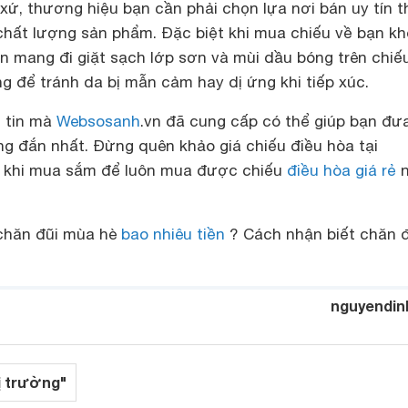
t xứ, thương hiệu bạn cần phải chọn lựa nơi bán uy tín t
ất lượng sản phẩm. Đặc biệt khi mua chiếu về bạn k
n mang đi giặt sạch lớp sơn và mùi dầu bóng trên chiế
g để tránh da bị mẫn cảm hay dị ứng khi tiếp xúc.
g tin mà
Websosanh
.vn đã cung cấp có thể giúp bạn đưa
g đắn nhất. Đừng quên khảo giá chiếu điều hòa tại
 khi mua sắm để luôn mua được chiếu
điều hòa giá rẻ
n
 chăn đũi mùa hè
bao nhiêu tiền
? Cách nhận biết chăn đ
nguyendin
ị trường"