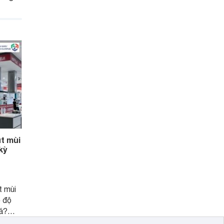
g là
sức
ống
t mùi
kỳ
t mùi
 độ
iá?
như