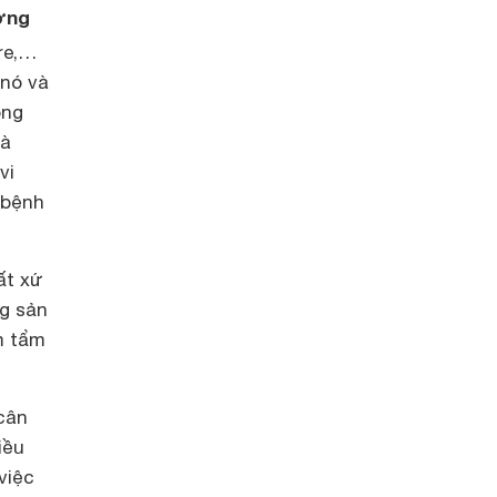
ường
tre,…
 nó và
óng
mà
vi
 bệnh
ất xứ
ng sản
m tẩm
cân
iều
việc