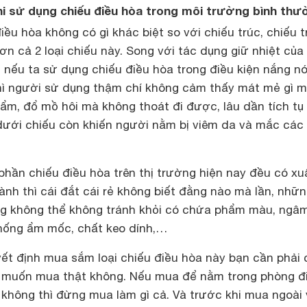
hi sử dụng chiếu điều hòa trong môi trường bình th
điều hòa không có gì khác biệt so với chiếu trúc, chiếu 
ơn cả 2 loại chiếu này. Song với tác dụng giữ nhiệt của
, nếu ta sử dụng chiếu điều hòa trong điều kiện nắng n
hì người sử dụng thậm chí không cảm thấy mát mẻ gì 
 ẩm, đổ mồ hôi mà không thoát đi được, lâu dần tích tụ 
dưới chiếu còn khiến người nằm bị viêm da và mắc các
phần chiếu điều hòa trên thị trường hiện nay đều có xu
hành thì cái đắt cái rẻ không biết đằng nào mà lần, nhữ
g không thể không tránh khỏi có chứa phẩm màu, ngâ
hống ẩm mốc, chất keo dính,…
yết định mua sắm loại chiếu điều hòa này bạn cần phải 
ó muốn mua thật không. Nếu mua để nằm trong phòng đ
 không thì đừng mua làm gì cả. Và trước khi mua ngoài 