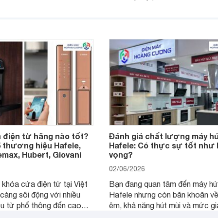
hại. Máy lọc không khí chính hãn
ình.
giải pháp hiệu quả giúp bảo vệ 
khỏe và mang đến không gian s
trong lành hơn.
 điện tử hãng nào tốt?
Đánh giá chất lượng máy hú
 thương hiệu Hafele,
Hafele: Có thực sự tốt như 
max, Hubert, Giovani
vọng?
02/06/2026
 khóa cửa điện tử tại Việt
Bạn đang quan tâm đến máy hú
àng sôi động với nhiều
Hafele nhưng còn băn khoăn về
u từ phổ thông đến cao
êm, khả năng hút mùi và mức g
bạn đang băn khoăn khóa
Liệu sản phẩm có thực sự tốt 