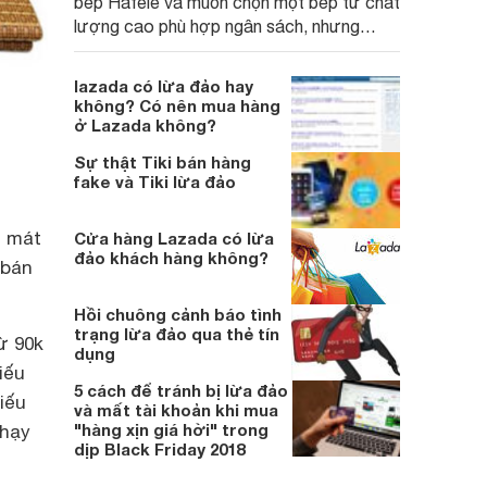
bếp Hafele và muốn chọn một bếp từ chất
lượng cao phù hợp ngân sách, nhưng
chưa biết mẫu nào tốt giữa nhiều lựa
chọn. Dưới đây là 3 mẫu bếp từ Hafele
lazada có lừa đảo hay
đáng mua nhất hiện nay.
không? Có nên mua hàng
ở Lazada không?
Sự thật Tiki bán hàng
fake và Tiki lừa đảo
m mát
Cửa hàng Lazada có lừa
đảo khách hàng không?
 bán
Hồi chuông cảnh báo tình
trạng lừa đảo qua thẻ tín
từ 90k
dụng
iếu
5 cách để tránh bị lừa đảo
iếu
và mất tài khoản khi mua
"hàng xịn giá hời" trong
chạy
dịp Black Friday 2018