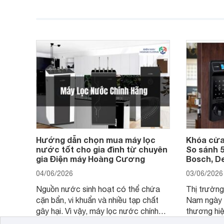
hoặc không tận dụng hết không gian
hai" của m
hiển thị. Vậy màn hình 4K nên chọn
bao nhiêu inch là hợp lý?
Hướng dẫn chọn mua máy lọc
Khóa cửa
nước tốt cho gia đình từ chuyên
So sánh 5
gia Điện máy Hoàng Cương
Bosch, De
04/06/2026
03/06/2026
Nguồn nước sinh hoạt có thể chứa
Thị trường
cặn bẩn, vi khuẩn và nhiều tạp chất
Nam ngày c
gây hại. Vì vậy, máy lọc nước chính
thương hiệ
hãng là giải pháp hiệu quả giúp bảo vệ
cấp. Nếu 