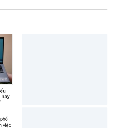
iểu
 hay
?
 phổ
m việc