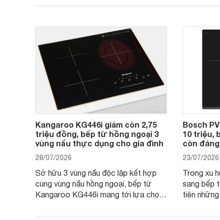
nay, mẫu bếp từ Bosch 3 vùng nấu
hàng, siêu 
PUC61KAA5E lại đang được nhiều
đưa tới lự
đơn vị phân phối với mức giá khá dễ
gia đình.
tiếp cận, thu hút sự quan tâm của
nhiều người tiêu dùng.
Kangaroo KG446i giảm còn 2,75
Bosch PV
triệu đồng, bếp từ hồng ngoại 3
10 triệu,
vùng nấu thực dụng cho gia đình
còn đáng
28/07/2026
23/07/2026
Sở hữu 3 vùng nấu độc lập kết hợp
Trong xu 
cùng vùng nấu hồng ngoại, bếp từ
sang bếp t
Kangaroo KG446i mang tới lựa chọn
tiên những
đáng cân nhắc cho nhu cầu nấu
nướng cao,
nướng tại gia đình. Hiện sản phẩm
thương hiệ