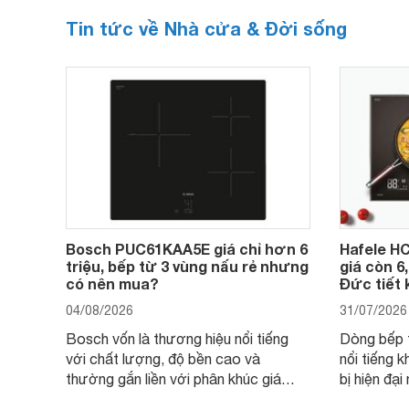
Tin tức về Nhà cửa & Đời sống
Bosch PUC61KAA5E giá chỉ hơn 6
Hafele HC
triệu, bếp từ 3 vùng nấu rẻ nhưng
giá còn 6
có nên mua?
Đức tiết 
04/08/2026
31/07/2026
Bosch vốn là thương hiệu nổi tiếng
Dòng bếp 
với chất lượng, độ bền cao và
nổi tiếng k
thường gắn liền với phân khúc giá
bị hiện đạ
cao. Tuy nhiên, trên thị trường hiện
536.61.88