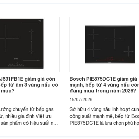
thị điện máy giảm giá sâu,
Việt, nhất là trong bối cảnh giá 
a chọn chất lượng cho các
đang được điều chỉnh giảm sâu
J631FB1E giảm giá còn
Bosch PIE875DC1E giảm giá
 bếp từ âm 3 vùng nấu có
mạnh, bếp từ 4 vùng nấu cò
 mua?
đáng mua trong năm 2026?
15/07/2026
hướng chuyển từ bếp gas
Sở hữu 4 vùng nấu linh hoạt cù
ừ, nhiều gia đình Việt ưu
công suất mạnh mẽ, bếp từ Bo
 sản phẩm có hiệu suất nấu
PIE875DC1E là lựa chọn phù h
 độ bền tốt và đến từ các
nhu cầu nấu nướng của gia đình
u uy tín. Bosch
thời được trang bị nhiều tiện íc