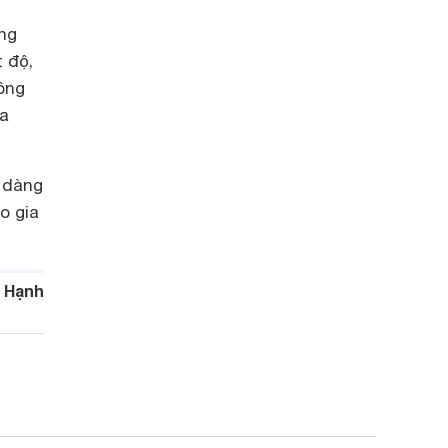
ông
 độ,
hông
ia
ễ dàng
o gia
 Hạnh