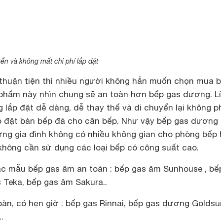
n và không mất chi phí lắp đặt
ộ thuận tiện thì nhiều người không hẳn muốn chọn mua 
hẩm này nhìn chung sẽ an toàn hơn bếp gas dương. Lí
 lắp đặt dễ dàng, dễ thay thế và di chuyển lại không p
p đặt bàn bếp đá cho căn bếp. Như vậy bếp gas dương
hững gia đình không có nhiều không gian cho phòng bếp
 không cần sử dụng các loại bếp có công suất cao.
c mẫu bếp gas âm an toàn : bếp gas âm Sunhouse , bế
 Teka, bếp gas âm Sakura..
àn, có hẹn giờ : bếp gas Rinnai, bếp gas dương Goldsu
.