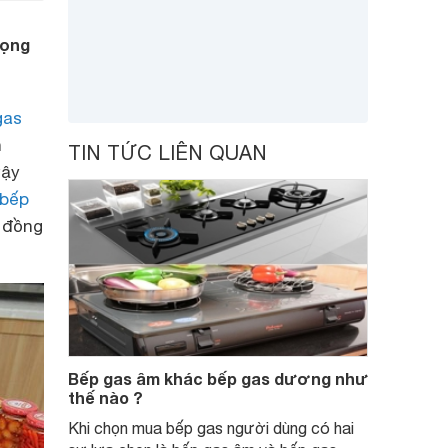
rọng
gas
n
TIN TỨC LIÊN QUAN
vậy
bếp
u đồng
Bếp gas âm khác bếp gas dương như
thế nào ?
Khi chọn mua bếp gas người dùng có hai