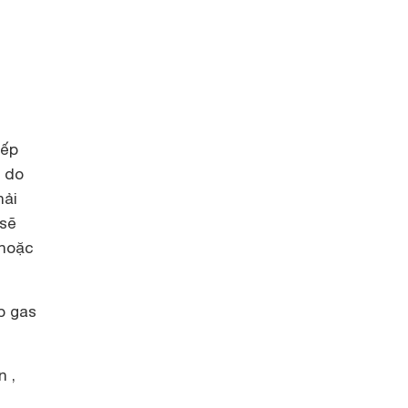
bếp
 do
hải
 sẽ
 hoặc
p gas
n ,