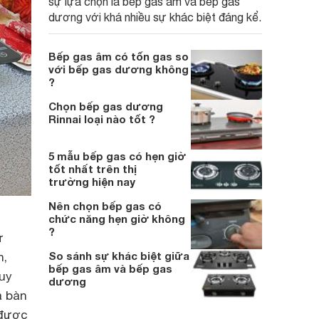
sự lựa chọn là bếp gas âm và bếp gas
dương với khá nhiều sự khác biệt đáng kể.
Bếp gas âm có tốn gas so
với bếp gas dương không
?
Chọn bếp gas dương
Rinnai loại nào tốt ?
5 mẫu bếp gas có hẹn giờ
tốt nhất trên thị
trường hiện nay
Nên chọn bếp gas có
chức năng hẹn giờ không
?
ử
So sánh sự khác biệt giữa
n,
bếp gas âm và bếp gas
Tuy
dương
á bàn
 được