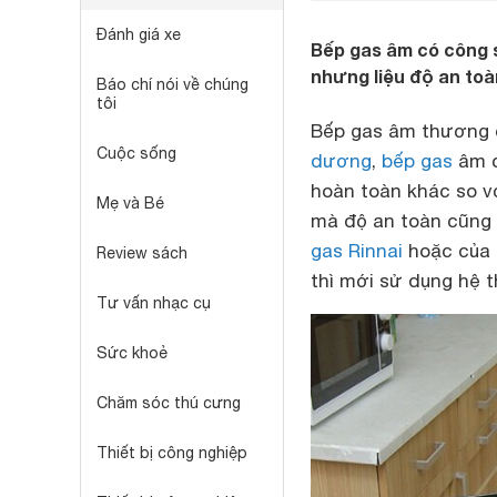
Đánh giá xe
Bếp gas âm có công 
nhưng liệu độ an toà
Báo chí nói về chúng
tôi
Bếp gas âm thương đ
Cuộc sống
dương
,
bếp gas
âm c
hoàn toàn khác so v
Mẹ và Bé
mà độ an toàn cũng
gas Rinnai
hoặc của c
Review sách
thì mới sử dụng hệ t
Tư vấn nhạc cụ
Sức khoẻ
Chăm sóc thú cưng
Thiết bị công nghiệp