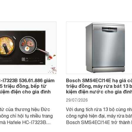
-I7323B 536.61.886 giảm
Bosch SMS4ECI14E hạ giá c
,5 triệu đồng, bếp từ
triệu đồng, máy rửa bát 13 b
kiệm điện cho gia đình
kiệm điện nước cho gia đìn
29/07/2026
từ của thương hiệu Đức
Với dung tích rửa 13 bộ cùng nh
hông chỉ hội tụ nhiều trang
công nghệ hiện đại, máy rửa bá
i mà Hafele HC-I7323B
Bosch SMS4ECI14E trở thành 
6 còn đang được nhiều cửa
chọn đáng cân nhắc cho các gia