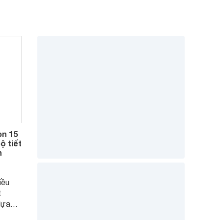
òn 15
ộ tiết
h
iều
t
lựa
 đình