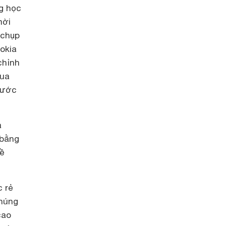
g học
mời
 chụp
okia
chỉnh
hua
rước
à
 bằng
về
c rẻ
chúng
cao