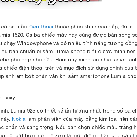
 có ba mẫu
điện thoại
thuộc phân khúc cao cấp, đó là
umia 1520
. Cả ba chiếc máy này cùng được bán song s
u chạy Windowphone và có nhiều tính năng tương đồng
hiều bạn chuẩn bị sắm Lumia không biết được mình nê
 cho phù hợp nhu cầu. Hôm nay mình xin chia sẻ với an
ba chiếc điện thoại trên và mục đích sử dụng chính của 
giúp anh em bớt phân vân khi sắm smartphone Lumia cho
, sexy
nh, Lumia 925 có thiết kế ấn tượng nhất trong số ba c
 này.
Nokia
làm phần viền của máy bằng kim loại nên c
ắc chắn và sang trọng. Nếu bạn chọn chiếc màu trắng 
ng nổi bật hơn, nó thể xem là một điểm nhấn cho cả ch