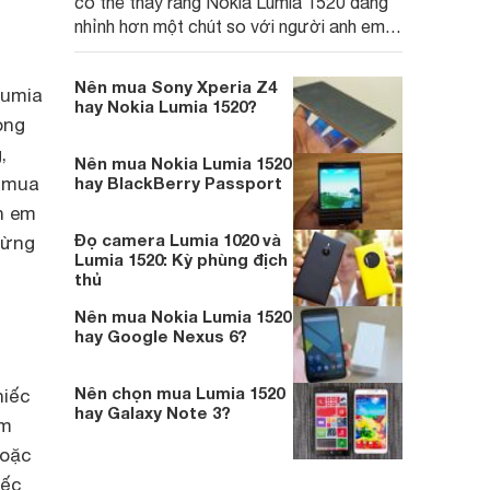
có thể thấy rằng Nokia Lumia 1520 đang
nhỉnh hơn một chút so với người anh em
của mình. Cả hai thiết bị cũng sẽ đồng thời
được nâng cấp lên phiên bản WP mới nhất
Nên mua Sony Xperia Z4
Lumia
là WIndows 10 trong thời gian tới
hay Nokia Lumia 1520?
ong
,
Nên mua Nokia Lumia 1520
n mua
hay BlackBerry Passport
h em
Đọ camera Lumia 1020 và
từng
Lumia 1520: Kỳ phùng địch
thủ
Nên mua Nokia Lumia 1520
hay Google Nexus 6?
Nên chọn mua Lumia 1520
hiếc
hay Galaxy Note 3?
ảm
hoặc
iếc