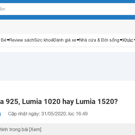
Khác
 Bé
Review sách
Sức khoẻ
Đánh giá xe
Nhà cửa & Đời sống
a 925, Lumia 1020 hay Lumia 1520?
g
Cập nhật ngày: 31/05/2020, lúc 16:49
hính trong bài
[Xem]