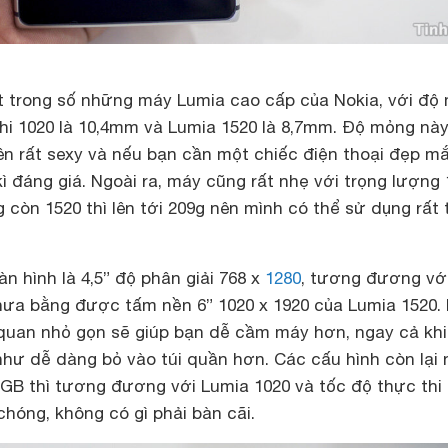
 trong số những máy Lumia cao cấp của Nokia, với độ
khi 1020 là 10,4mm và Lumia 1520 là 8,7mm. Độ mỏng nà
n rất sexy và nếu bạn cần một chiếc điện thoại đẹp mắ
kì đáng giá. Ngoài ra, máy cũng rất nhẹ với trọng lượng 
g còn 1520 thì lên tới 209g nên mình có thể sử dụng rất 
n hình là 4,5” độ phân giải 768 x
1280
, tương đương vớ
ưa bằng được tấm nền 6” 1020 x 1920 của Lumia 1520.
g quan nhỏ gọn sẽ giúp bạn dễ cầm máy hơn, ngay cả khi
như dễ dàng bỏ vào túi quần hơn. Các cấu hình còn lại
GB thì tương đương với Lumia 1020 và tốc độ thực thi 
hóng, không có gì phải bàn cãi.