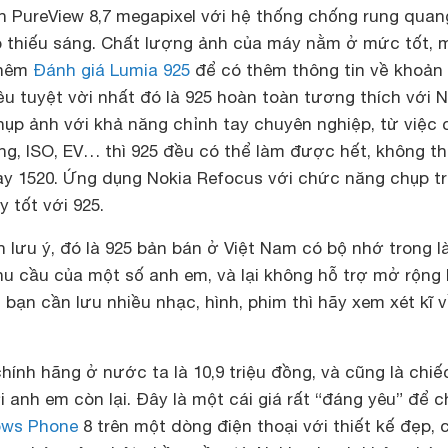
 PureView 8,7 megapixel với hệ thống chống rung quan
ụp thiếu sáng. Chất lượng ảnh của máy nằm ở mức tốt, 
thêm
Đánh giá Lumia 925
để có thêm thông tin về khoản
u tuyệt vời nhất đó là 925 hoàn toàn tương thích với N
hụp ảnh với khả năng chỉnh tay chuyên nghiệp, từ việc 
ng, ISO, EV… thì 925 đều có thể làm được hết, không t
hay 1520. Ứng dụng Nokia Refocus với chức năng chụp t
 tốt với 925.
lưu ý, đó là 925 bản bán ở Việt Nam có bộ nhớ trong l
nhu cầu của một số anh em, và lại không hỗ trợ mở rộng
bạn cần lưu nhiều nhạc, hình, phim thì hãy xem xét kĩ 
chính hãng ở nước ta là 10,9 triệu đồng, và cũng là chiế
i anh em còn lại. Đây là một cái giá rất “đáng yêu” để 
ws Phone
8 trên một dòng điện thoại với thiết kế đẹp, 