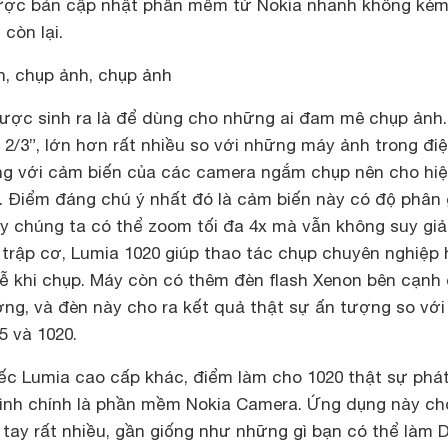
ược bản cập nhật phần mềm từ Nokia nhanh không kém
còn lại.
h, chụp ảnh, chụp ảnh
được sinh ra là để dùng cho những ai đam mê chụp ảnh
2/3”, lớn hơn rất nhiều so với những máy ảnh trong đi
g với cảm biến của các camera ngắm chụp nên cho hi
. Điểm đáng chú ý nhất đó là cảm biến này có độ phân 
ậy chúng ta có thể zoom tối đa 4x mà vẫn không suy gi
 trập cơ, Lumia 1020 giúp thao tác chụp chuyên nghiệp 
rễ khi chụp. Máy còn có thêm đèn flash Xenon bên cạnh
ng, và đèn này cho ra kết quả thật sự ấn tượng so với
5 và 1020.
c Lumia cao cấp khác, điểm làm cho 1020 thật sự phá
ình chính là phần mềm Nokia Camera. Ứng dụng này ch
tay rất nhiều, gần giống như những gì bạn có thể làm 