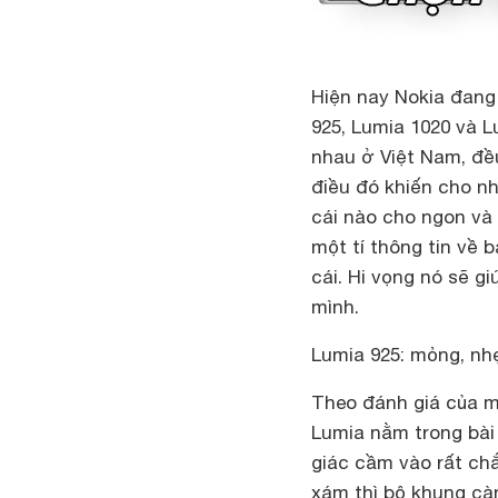
Hiện nay
Nokia
đang
925
, Lumia
1020
và
L
nhau ở Việt Nam, đề
điều đó khiến cho n
cái nào cho ngon và
một tí thông tin về 
cái. Hi vọng nó sẽ 
mình.
Lumia 925: mỏng, nhẹ
Theo đánh giá của mì
Lumia nằm trong bài
giác cầm vào rất ch
xám thì bộ khung cà