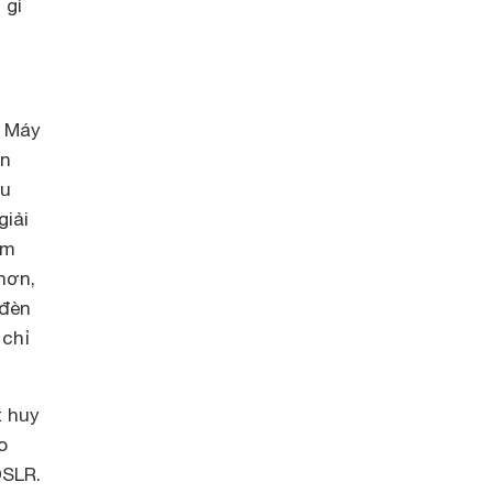
 gì
. Máy
ện
ệu
giải
ảm
hơn,
 đèn
 chỉ
t huy
o
DSLR.