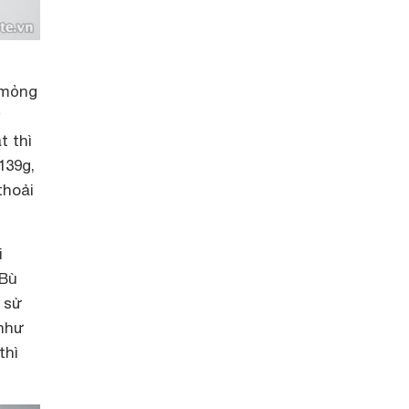
 mỏng
y
t thì
139g,
thoải
i
 Bù
 sử
 như
thì