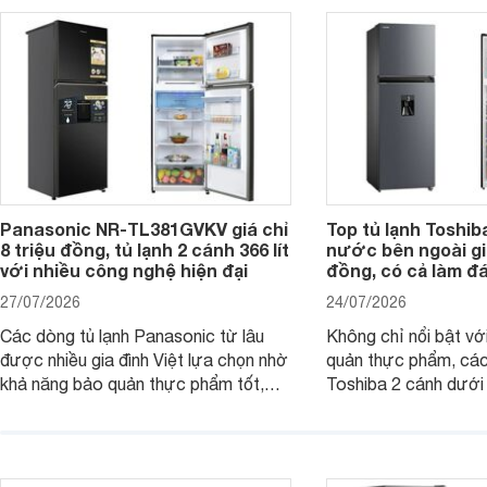
đang tìm kiếm sản ph
trừ sâu còn tồn đọng trên thực phẩm.
nhiều công nghệ.
Panasonic NR-TL381GVKV giá chỉ
Top tủ lạnh Toshib
8 triệu đồng, tủ lạnh 2 cánh 366 lít
nước bên ngoài giá
với nhiều công nghệ hiện đại
đồng, có cả làm đ
27/07/2026
24/07/2026
Các dòng tủ lạnh Panasonic từ lâu
Không chỉ nổi bật vớ
được nhiều gia đình Việt lựa chọn nhờ
quản thực phẩm, các
khả năng bảo quản thực phẩm tốt,
Toshiba 2 cánh dướ
vận hành bền bỉ cùng nhiều công nghệ
trang bị vòi lấy nước
hiện đại. Tuy nhiên, mức giá thường
lợi, mang đến trải ng
cao hơn so với nhiều sản phẩm cùng
nghi hơn cho gia đình 
phân khúc khiến không ít người dùng