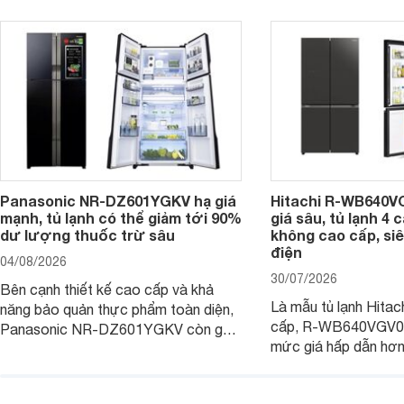
Panasonic NR-DZ601YGKV hạ giá
Hitachi R-WB640V
mạnh, tủ lạnh có thể giảm tới 90%
giá sâu, tủ lạnh 4
dư lượng thuốc trừ sâu
không cao cấp, siê
điện
04/08/2026
30/07/2026
Bên cạnh thiết kế cao cấp và khả
Là mẫu tủ lạnh Hitac
năng bảo quản thực phẩm toàn diện,
cấp, R-WB640VGV0 
Panasonic NR-DZ601YGKV còn gây
mức giá hấp dẫn hơ
chú ý với công nghệ Nanoe™ X độc
trình giảm giá, trở t
quyền, được hãng công bố có khả
đáng cân nhắc cho cá
năng giảm tới 90% dư lượng thuốc