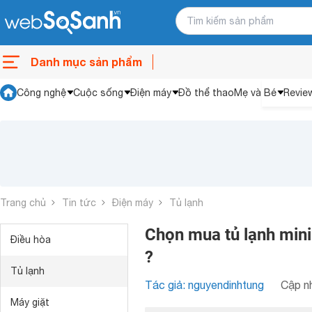
Danh mục sản phẩm
Công nghệ
Cuộc sống
Điện máy
Đồ thể thao
Mẹ và Bé
Revie
Trang chủ
Tin tức
Điện máy
Tủ lạnh
Chọn mua tủ lạnh mini 
Điều hòa
?
Tủ lạnh
Tác giả: nguyendinhtung
Cập nh
Máy giặt