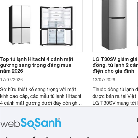
phải cân nhắc. Trên thị trường hiện
nay, Panasonic
Top tủ lạnh Hitachi 4 cánh mặt
LG T30SV giảm giá 
gương sang trọng đáng mua
đồng, tủ lạnh 2 cá
năm 2026
điện cho gia đình
17/07/2026
13/07/2026
Sở hữu thiết kế sang trọng với mặt
Thuộc dòng tủ lạnh 
kính cao cấp, các mẫu tủ lạnh Hitachi
được bán ra tại Việ
4 cánh mặt gương dưới đây còn ghi
LG T30SV mang tới 
điểm nhờ dung tích lớn cùng nhiều
lượng với những trang
công nghệ bảo quản hiện đại, đáp ứng
mức giá bán dễ tiếp 
tốt nhu cầu lưu trữ thực phẩm của gia
nhiều khách hàng Việ
đình.