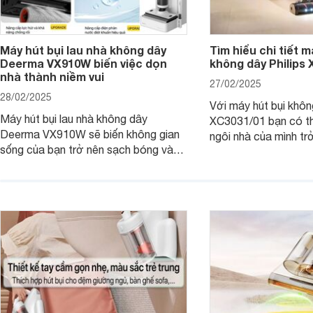
Máy hút bụi lau nhà không dây
Tìm hiểu chi tiết m
Deerma VX910W biến việc dọn
không dây Philips
nhà thành niềm vui
27/02/2025
28/02/2025
Với máy hút bụi khôn
Máy hút bụi lau nhà không dây
XC3031/01 bạn có th
Deerma VX910W sẽ biến không gian
ngôi nhà của mình tr
sống của bạn trở nên sạch bóng và
chỉ trong tích tắc, 
thơm tho chỉ trong tích tắc. Hãy cùng
tốn quá nhiều công 
Websosanh.vn khám phá những điều
Websosanh.vn đi tìm h
kỳ diệu mà máy hút bụi Deerma
phẩm này nhé.
VX910W mang lại!