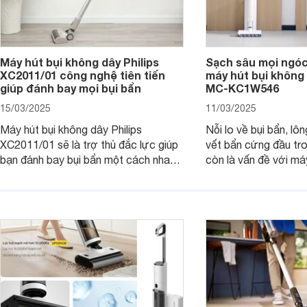
Máy hút bụi không dây Philips
Sạch sâu mọi ngóc
XC2011/01 công nghệ tiên tiến
máy hút bụi không
giúp đánh bay mọi bụi bẩn
MC-KC1W546
15/03/2025
11/03/2025
Máy hút bụi không dây Philips
Nỗi lo về bụi bẩn, lô
XC2011/01 sẽ là trợ thủ đắc lực giúp
vết bẩn cứng đầu tr
bạn đánh bay bụi bẩn một cách nhanh
còn là vấn đề với má
chóng, mang đến không gian sống
dây Panasonic MC-
sạch sẽ và thoáng đãng. Cùng
thiết kế thông minh 
Websosanh.vn đi tìm hiểu những tính
tiến, chiếc máy này s
năng nổi bật của sản phẩm này nhé.
ngóc ngách, trả lại 
gian sống sạch sẽ và