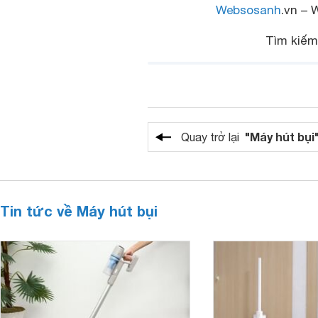
Websosanh
.vn – 
Tìm kiế
"Máy hút bụi
Quay trở lại
Tin tức về Máy hút bụi