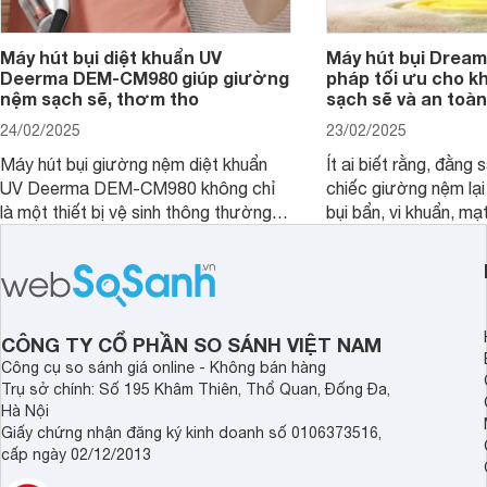
Máy hút bụi diệt khuẩn UV
Máy hút bụi Dream
Deerma DEM-CM980 giúp giường
pháp tối ưu cho k
nệm sạch sẽ, thơm tho
sạch sẽ và an toàn
24/02/2025
23/02/2025
Máy hút bụi giường nệm diệt khuẩn
Ít ai biết rằng, đằng
UV Deerma DEM-CM980 không chỉ
chiếc giường nệm lại
là một thiết bị vệ sinh thông thường,
bụi bẩn, vi khuẩn, mạ
mà còn là một trợ thủ đắc lực với
nhân gây dị ứng. Hiể
thiết kế thông minh, tối ưu hóa trải
Dreame đã cho ra m
nghiệm người dùng. Cùng
bụi giường nệm D20 
Websosanh.vn đi tìm hiểu chi tiết sản
mạnh vượt trội, mang
phẩm nhé.
tối ưu cho không gia
CÔNG TY CỔ PHẦN SO SÁNH VIỆT NAM
an toàn.
Công cụ so sánh giá online - Không bán hàng
Trụ sở chính: Số 195 Khâm Thiên, Thổ Quan, Đống Đa,
Hà Nội
Giấy chứng nhận đăng ký kinh doanh số 0106373516,
cấp ngày 02/12/2013