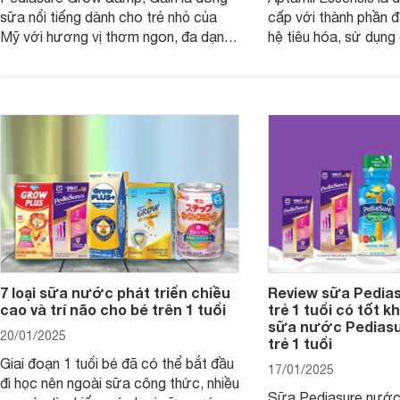
sữa nổi tiếng dành cho trẻ nhỏ của
cấp với thành phần 
Mỹ với hương vị thơm ngon, đa dạng
hệ tiêu hóa, sử dụn
mùi vị giúp trẻ tăng cân và phát triển
có cơ địa nhạy cảm 
chiều cao khỏe mạnh. Bài viết sau sẽ
hóa. Vậy dòng sữa n
giới thiệu cho mẹ các loại sữa
biệt, ưu và nhược đi
Pediasure Grow &amp; Gain hiện nay
cùng Websosanh.vn t
và giá bán của từng loại.
đây.
7 loại sữa nước phát triển chiều
Review sữa Pedia
cao và trí não cho bé trên 1 tuổi
trẻ 1 tuổi có tốt k
sữa nước Pedias
20/01/2025
trẻ 1 tuổi
Giai đoạn 1 tuổi bé đã có thể bắt đầu
17/01/2025
đi học nên ngoài sữa công thức, nhiều
Sữa Pediasure nước 