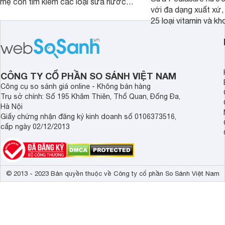
mẹ còn tìm kiếm các loại sữa nước
với đa dạng xuất xứ,
pha sẵn để bổ sung dưỡng chất cho
25 loại vitamin và k
trẻ. Dưới đây là 7 loại sữa nước phát
nhau rất tốt cho sự p
triển chiều cao và trí não cho bé trên
nhất là các bé biếng
1 tuổi tốt mà mẹ bỉm nên lựa chọn.
cân.
CÔNG TY CỔ PHẦN SO SÁNH VIỆT NAM
Công cụ so sánh giá online - Không bán hàng
Trụ sở chính: Số 195 Khâm Thiên, Thổ Quan, Đống Đa,
Hà Nội
Giấy chứng nhận đăng ký kinh doanh số 0106373516,
cấp ngày 02/12/2013
© 2013 - 2023 Bản quyền thuộc về Công ty cổ phần So Sánh Việt Nam