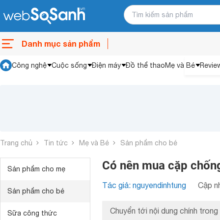
Danh mục sản phẩm
Công nghệ
Cuộc sống
Điện máy
Đồ thể thao
Mẹ và Bé
Revie
Trang chủ
Tin tức
Mẹ và Bé
Sản phẩm cho bé
Có nên mua cặp chống
Sản phẩm cho mẹ
Tác giả: nguyendinhtung
Cập nh
Sản phẩm cho bé
Chuyển tới nội dung chính trong 
Sữa công thức