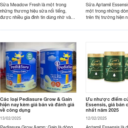
Sữa Meadow Fresh là một trong
Sữa Aptamil Essensi
những thương hiệu sữa nổi tiếng,
một trong những dò
được nhiều gia đình tin dùng nhờ vào
trên thị trường hiện 
chất lượng dinh dưỡng và hương vị
phụ huynh khi tìm hi
thơm ngon. Vậy sữa Meadow Fresh
này thường thắc mắc
có tốt không? Thành phần dinh
Aptamil Essensis Org
dưỡng có gì đặc biệt? Giá sữa
hơn so với các dòng
Meadow Fresh trên thị trường hiện
giải đáp câu hỏi này,
nay ra sao? Hãy cùng tìm hiểu ngay.
4 yếu tố sau.
Các loại Pediasure Grow & Gain
Ưu nhược điểm củ
hiện nay kèm giá bán và đánh giá
Essensis, giá bán 
về công dụng
nhất năm 2025
13/02/2025
12/02/2025
Pediasure Grow &amp; Gain là dòng
Aptamil Essensis là