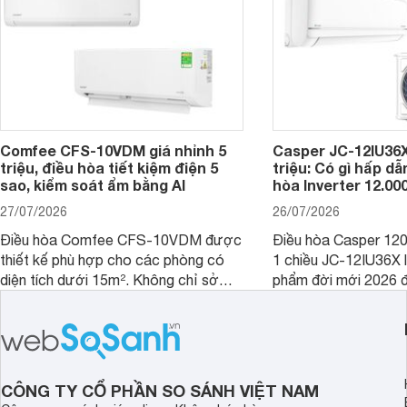
Comfee CFS-10VDM giá nhỉnh 5
Casper JC-12IU36X
triệu, điều hòa tiết kiệm điện 5
triệu: Có gì hấp d
sao, kiểm soát ẩm bằng AI
hòa Inverter 12.0
27/07/2026
26/07/2026
Điều hòa Comfee CFS-10VDM được
Điều hòa Casper 12
thiết kế phù hợp cho các phòng có
1 chiều JC-12IU36X 
diện tích dưới 15m². Không chỉ sở
phẩm đời mới 2026 đ
hữu công nghệ Inverter giúp tiết kiệm
cho phòng từ 15 - 2
điện, sản phẩm còn có khả năng kiểm
sở hữu khả năng làm
soát độ ẩm hiệu quả cùng nhiều tính
có giá bán rất hợp lý
năng hiện đại, trong khi vẫn duy trì
mức giá dễ tiếp cận.
CÔNG TY CỔ PHẦN SO SÁNH VIỆT NAM