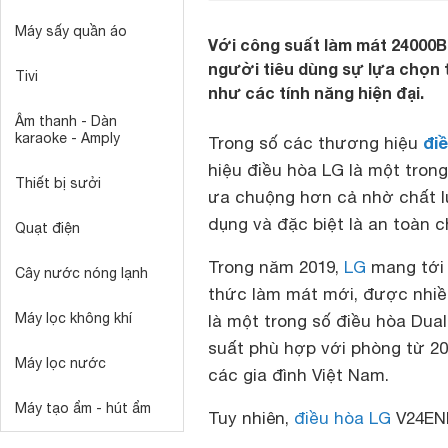
Máy sấy quần áo
Với công suất làm mát 24000B
người tiêu dùng sự lựa chọn 
Tivi
như các tính năng hiện đại.
Âm thanh - Dàn
karaoke - Amply
đi
Trong số các thương hiệu
hiệu điều hòa LG là một tron
Thiết bị sưởi
ưa chuộng hơn cả nhờ chất lư
dụng và đặc biệt là an toàn 
Quạt điện
Trong năm 2019,
LG
mang tới 
Cây nước nóng lạnh
thức làm mát mới, được nhiề
Máy lọc không khí
là một trong số điều hòa Du
suất phù hợp với phòng từ 2
Máy lọc nước
các gia đình Việt Nam.
Máy tạo ẩm - hút ẩm
Tuy nhiên,
điều hòa LG
V24ENH