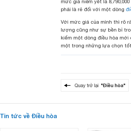
mức giá niêm yết là 8,790,00
phải là rẻ đối với một dòng
đi
Với mức giá của mình thì rõ 
lượng cũng như sự bền bỉ tro
kiếm một dòng điều hòa mới c
một trong những lựa chọn tố
"Điều hòa"
Quay trở lại
Tin tức về Điều hòa