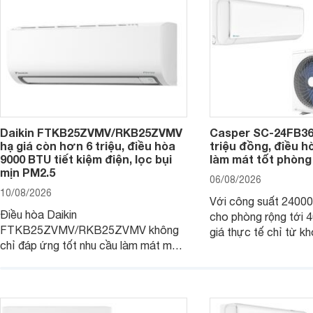
Daikin FTKB25ZVMV/RKB25ZVMV
Casper SC-24FB36
hạ giá còn hơn 6 triệu, điều hòa
triệu đồng, điều 
9000 BTU tiết kiệm điện, lọc bụi
làm mát tốt phòng
mịn PM2.5
06/08/2026
10/08/2026
Với công suất 2400
Điều hòa Daikin
cho phòng rộng tới
FTKB25ZVMV/RKB25ZVMV không
giá thực tế chỉ từ kh
chỉ đáp ứng tốt nhu cầu làm mát mà
đồng, Casper SC-24
còn được đánh giá cao về khả năng
một trong những mẫu
tiết kiệm điện nhờ công nghệ Inverter.
thông thu hút nhiều 
Đáng chú ý, model này hiện đang
người tiêu dùng Việt.
được bán với mức giá khá hấp dẫn