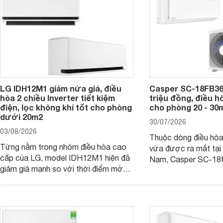
tại nhiều cửa hàng và siêu thị điện
máy.
LG IDH12M1 giảm nửa giá, điều
Casper SC-18FB36M
hòa 2 chiều Inverter tiết kiệm
triệu đồng, điều h
điện, lọc không khí tốt cho phòng
cho phòng 20 - 30
dưới 20m2
30/07/2026
03/08/2026
Thuộc dòng điều hò
Từng nằm trong nhóm điều hòa cao
vừa được ra mắt tại 
cấp của LG, model IDH12M1 hiện đã
Nam, Casper SC-18
giảm giá mạnh so với thời điểm mở
công suất làm mát 1
bán, giúp người dùng Việt có cơ hội
hợp với các phòng có
tiếp cận một mẫu điều hòa 2 chiều
- 30 m2. Bên cạnh k
được trang bị nhiều công nghệ hiện
hiệu quả, sản phẩm c
đại.
nhiều tính năng và cô