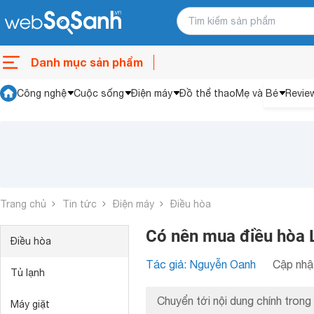
Danh mục sản phẩm
Công nghệ
Cuộc sống
Điện máy
Đồ thể thao
Mẹ và Bé
Revie
Trang chủ
Tin tức
Điện máy
Điều hòa
Có nên mua điều hòa
Điều hòa
Tác giả: Nguyễn Oanh
Cập nhật
Tủ lạnh
Chuyển tới nội dung chính trong 
Máy giặt